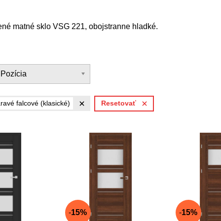
ené matné sklo VSG 221, obojstranne hladké.
Pozícia
ravé falcové (klasické)
Resetovať
15%
15%