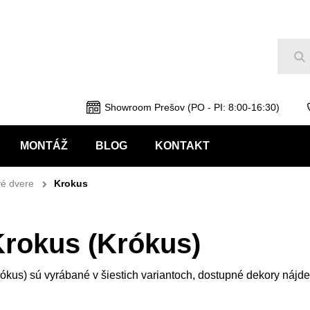
Hľ
Showroom Prešov (PO - PI: 8:00-16:30)
MONTÁŽ
BLOG
KONTAKT
é dvere
Krokus
rokus (Krókus)
us) sú vyrábané v šiestich variantoch, dostupné dekory nájde