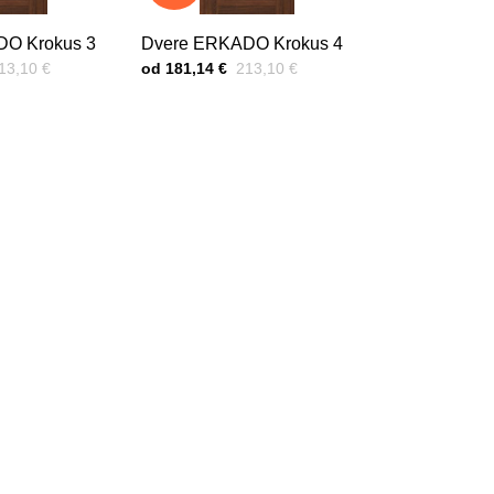
O Krokus 3
Dvere ERKADO Krokus 4
red zľavou:
Cena s DPH
Pred zľavou:
13,10 €
od 181,14 €
213,10 €