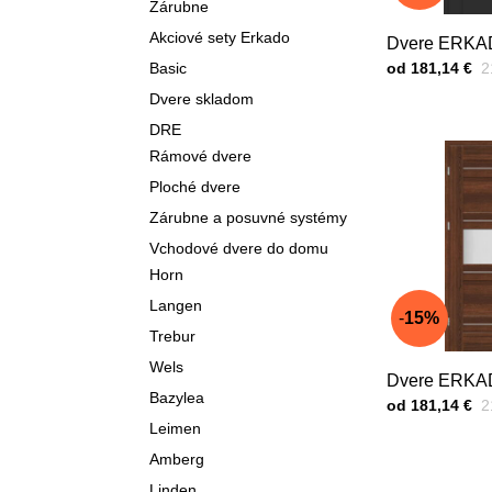
Zárubne
Akciové sety Erkado
Dvere ERKAD
Cena s DPH
P
Basic
od 181,14 €
2
Dvere skladom
DRE
Rámové dvere
Ploché dvere
Zárubne a posuvné systémy
Vchodové dvere do domu
Horn
Langen
15%
Trebur
Wels
Dvere ERKAD
Bazylea
Cena s DPH
P
od 181,14 €
2
Leimen
Amberg
Linden