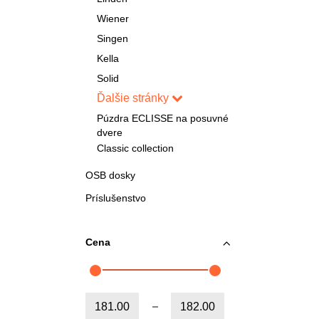
Wiener
Singen
Kella
Solid
Ďalšie stránky
Púzdra ECLISSE na posuvné
dvere
Classic collection
OSB dosky
Príslušenstvo
Cena
Od:
Do: