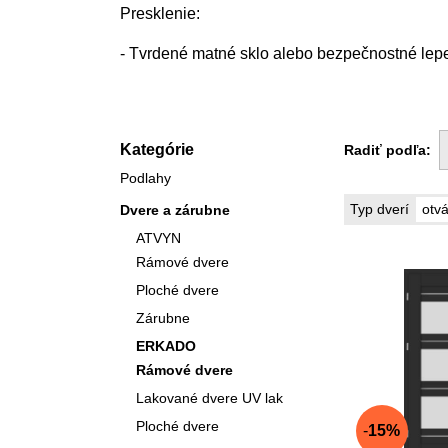
Presklenie:
- Tvrdené matné sklo alebo bezpečnostné lep
Kategórie
Radiť podľa:
Podlahy
otvá
Typ dverí
Dvere a zárubne
ATVYN
Rámové dvere
Ploché dvere
Zárubne
ERKADO
Rámové dvere
Lakované dvere UV lak
Ploché dvere
15%