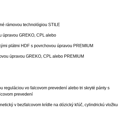
ábané rámovou technológiou STILE
vou úpravou GREKO, CPL alebo
enkými plátmi HDF s povrchovou úpravou PREMIUM
rchovou úpravou GREKO, CPL alebo PREMIUM
ou reguláciou vo falcovom prevedení alebo tri skryté pánty s
falcovom prevedení
etický v bezfalcovom krídle na dózický kľúč, cylindrickú vložku