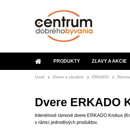
PRODUKTY
ZĽAVY A AKCIE
ÚVOD
Úvod
Dvere a zárubne
ERKADO
Rámov
Dvere ERKADO K
Interiérové rámové dvere ERKADO Krokus (Krók
v rámci jednotlivých produktov.