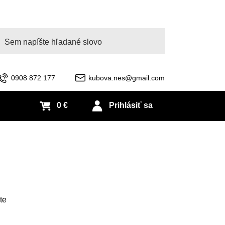
adať
0908 872 177
kubova.nes@gmail.com
0 €
Prihlásiť sa
te