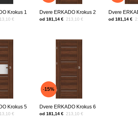
O Krokus 1
Dvere ERKADO Krokus 2
Dvere ERKAD
red zľavou:
Cena s DPH
Pred zľavou:
Cena s DPH
P
13,10 €
od 181,14 €
213,10 €
od 181,14 €
2
15%
O Krokus 5
Dvere ERKADO Krokus 6
red zľavou:
Cena s DPH
Pred zľavou:
13,10 €
od 181,14 €
213,10 €