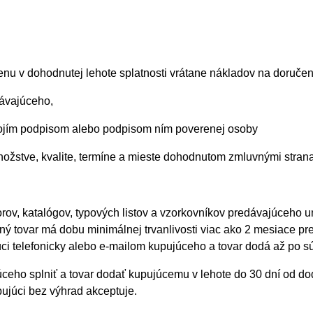
nu v dohodnutej lehote splatnosti vrátane nákladov na doručen
ávajúceho,
 svojím podpisom alebo podpisom ním poverenej osoby
nožstve, kvalite, termíne a mieste dohodnutom zmluvnými stra
rov, katalógov, typových listov a vzorkovníkov predávajúceho u
 tovar má dobu minimálnej trvanlivosti viac ako 2 mesiace pr
úci telefonicky alebo e-mailom kupujúceho a tovar dodá až po 
úceho splniť a tovar dodať kupujúcemu v lehote do 30 dní od 
ujúci bez výhrad akceptuje.