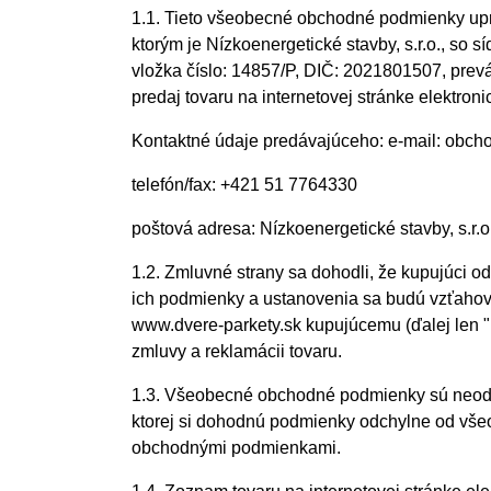
1.1. Tieto všeobecné obchodné podmienky upr
ktorým je Nízkoenergetické stavby, s.r.o., s
vložka číslo: 14857/P, DIČ: 2021801507, prevá
predaj tovaru na internetovej stránke elektro
Kontaktné údaje predávajúceho: e-mail: obc
telefón/fax: +421 51 7764330
poštová adresa: Nízkoenergetické stavby, s.r.o
1.2. Zmluvné strany sa dohodli, že kupujúci
ich podmienky a ustanovenia sa budú vzťahova
www.dvere-parkety.sk kupujúcemu (ďalej len "
zmluvy a reklamácii tovaru.
1.3. Všeobecné obchodné podmienky sú neodde
ktorej si dohodnú podmienky odchylne od vš
obchodnými podmienkami.