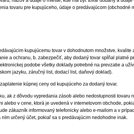
tovaru, názov a údaje o mieste, kde má byť tovar dodaný a údaj
enia tovaru pre kupujúceho, údaje o predávajúcom (obchodné m
edávajúcim kupujúcemu tovar v dohodnutom množstve, kvalite a 
ie a ochranu, b. zabezpečiť, aby dodaný tovar spĺňal platné 
ektronickej podobe všetky doklady potrebné na prevzatie a uží
om jazyku, záručný list, dodací list, daňový doklad).
 zaplatenie kúpnej ceny od kupujúceho za dodaný tovar.
ku, ak z dôvodu vypredania zásob alebo nedostupnosti tovaru 
i alebo v cene, ktorá je uvedená v internetovom obchode, pok
de zákazník informovaný telefonicky alebo e-mailom a v prípad
na ním určený účet, pokiaľ sa s predávajúcim nedohodne inak.