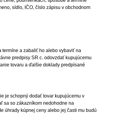
e o cene, podmienkach, spôsobe a termíne
eno, sídlo, IČO, číslo zápisu v obchodnom
termíne a zabaliť ho alebo vybaviť na
právne predpisy SR c. odovzdať kupujúcemu
vanie tovaru a ďalšie doklady predpísané
nie je schopný dodať tovar kupujúcemu v
iaľ sa so zákazníkom nedohodne na
e úhrady kúpnej ceny alebo jej časti mu budú