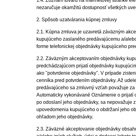
1.4. Zoznam tovaru na internetovej stránke e
nezaručuje okamžitú dostupnosť všetkých uve
2. Spôsob uzatvárania kúpnej zmluvy
2.1. Kúpna zmluva je uzavretá záväzným akce
kupujúceho zaslaného predávajúcemu a/alebo 
forme telefonickej objednávky kupujúceho pre
2.2. Záväzným akceptovaním objednávky kupu
predchádzajúcom prijatí objednávky kupujúcim
ako "potvrdenie objednávky". V prípade ziste
cenníka pred potvrdením objednávky. Až udel
predávajúceho sa zmluvný vzťah považuje za u
Automaticky vykonávané Oznámenie o prijatí o
po odoslaní jeho objednávky, sa nepovažuje 
upovedomenia kupujúceho o obdržaní jeho obj
ohľadom jeho objednávky.
2.3. Záväzné akceptovanie objednávky obsahuje