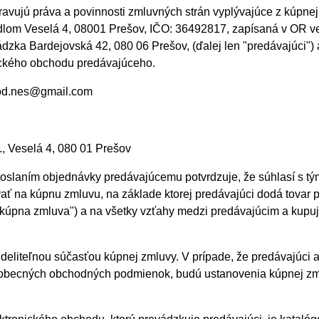
avujú práva a povinnosti zmluvných strán vyplývajúce z kúpnej
o sídlom Veselá 4, 08001 Prešov, IČO: 36492817, zapísaná v O
dzka Bardejovská 42, 080 06 Prešov, (ďalej len "predávajúci")
nického obchodu predávajúceho.
hod.nes@gmail.com
., Veselá 4, 080 01 Prešov
 odoslaním objednávky predávajúcemu potvrdzuje, že súhlasí s
ť na kúpnu zmluvu, na základe ktorej predávajúci dodá tovar p
kúpna zmluva") a na všetky vzťahy medzi predávajúcim a kupujú
liteľnou súčasťou kúpnej zmluvy. V prípade, že predávajúci a
eobecných obchodných podmienok, budú ustanovenia kúpnej z