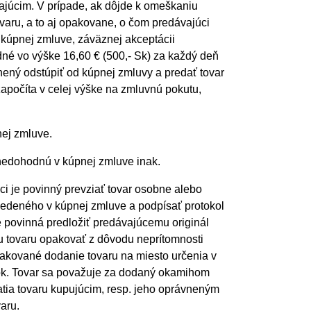
vajúcim. V prípade, ak dôjde k omeškaniu
varu, a to aj opakovane, o čom predávajúci
 kúpnej zmluve, záväznej akceptácii
né vo výške 16,60 € (500,- Sk) za každý deň
vnený odstúpiť od kúpnej zmluvy a predať tovar
apočíta v celej výške na zmluvnú pokutu,
nej zmluve.
 nedohodnú v kúpnej zmluve inak.
ci je povinný prevziať tovar osobne alebo
uvedeného v kúpnej zmluve a podpísať protokol
 povinná predložiť predávajúcemu originál
u tovaru opakovať z dôvodu neprítomnosti
pakované dodanie tovaru na miesto určenia v
ok. Tovar sa považuje za dodaný okamihom
tia tovaru kupujúcim, resp. jeho oprávneným
aru.