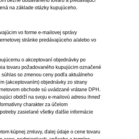
lógom bežne dodávaného tovaru a predávajúci
dená na základe otázky kupujúceho.
ajúcim vo forme e-mailovej správy
ernetovej stránke predávajúceho a/alebo vo
pujúcemu o akceptovaní objednávky po
dania tovaru požadovaného kupujúcim označené
ka súhlas so zmenou ceny podľa aktuálneho
m (akceptovaním) objednávky zo strany
nternetovom obchode sú uvádzané vrátane DPH.
ujúci obdrží na svoju e-mailovú adresu ihneď
formatívny charakter za účelom
treby zasielané všetky ďalšie informácie
etom kúpnej zmluvy, ďalej údaje o cene tovaru