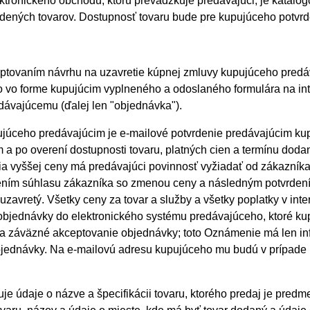
lektronického obchodu, ktorú prevádzkuje predávajúci, je kata
dených tovarov. Dostupnosť tovaru bude pre kupujúceho potvr
ptovaním návrhu na uzavretie kúpnej zmluvy kupujúceho predáv
vo forme kupujúcim vyplneného a odoslaného formulára na int
dávajúcemu (ďalej len "objednávka").
júceho predávajúcim je e-mailové potvrdenie predávajúcim ku
 a po overení dostupnosti tovaru, platných cien a termínu do
nia vyššej ceny má predávajúci povinnosť vyžiadať od zákazní
ením súhlasu zákazníka so zmenou ceny a následným potvrdení
zavretý. Všetky ceny za tovar a služby a všetky poplatky v i
bjednávky do elektronického systému predávajúceho, ktoré kup
za záväzné akceptovanie objednávky; toto Oznámenie má len in
ednávky. Na e-mailovú adresu kupujúceho mu budú v prípade po
 údaje o názve a špecifikácii tovaru, ktorého predaj je predm