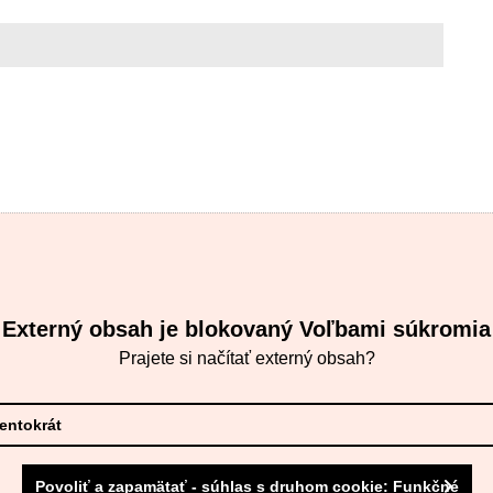
Externý obsah je blokovaný Voľbami súkromia
Prajete si načítať externý obsah?
tentokrát
Povoliť a zapamätať - súhlas s druhom cookie: Funkčné