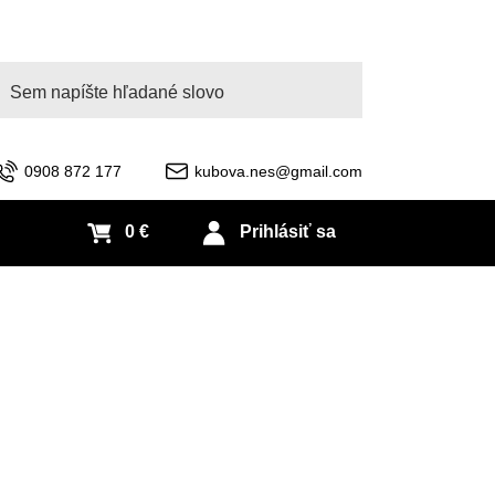
adať
0908 872 177
kubova.nes@gmail.com
0 €
Prihlásiť sa