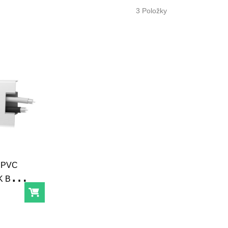
3
Položky
á PVC
 Biela
Do košíka
 mm