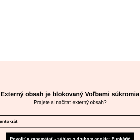
Externý obsah je blokovaný Voľbami súkromia
Prajete si načítať externý obsah?
tentokrát
Povoliť a zapamätať - súhlas s druhom cookie: Funkčné