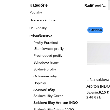
Kategórie
Radiť podľa:
Podlahy
Dvere a zárubne
OSB dosky
NOVINKA
Príslušenstvo
Profily Eurofinal
Ukončovacie profily
Prechodové profily
Schodové hrany
Soklové profily
Ochranné rohy
Lišta soklov
Doplnky
Arbiton INDO
Soklové lišty
Balenie:
6,15 €
lesklá 01
Soklové lišty Cezar
Unit price
2,46 € / bm
26x70x2500
Soklové lišty Arbiton INDO
Soklové lišty Arbiton VIGO