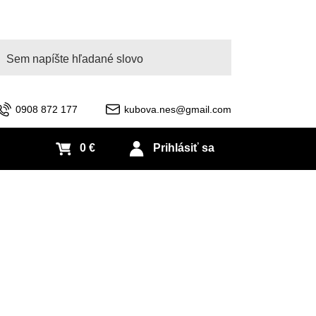
adať
0908 872 177
kubova.nes@gmail.com
0 €
Prihlásiť sa