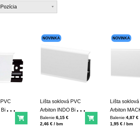
Pozícia
NOVINKA
NOVINKA
á PVC
Lišta soklová PVC
Lišta soklov
 Biela
Arbiton INDO Biela
Arbiton MACK
Balenie:
6,15 €
Balenie:
4,87 €
matná 40
matná 40
Do košíka
Do košíka
Unit price
Unit price
2,46 € / bm
1,95 € / bm
 mm
26x70x2500 mm
60x20x2500