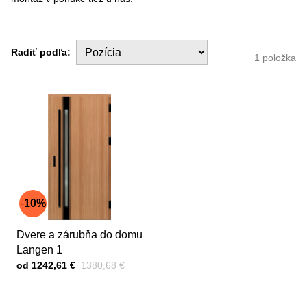
Radiť podľa:
1
položka
10%
Dvere a zárubňa do domu
Langen 1
Cena s DPH
Pred zľavou:
od 1242,61 €
1380,68 €