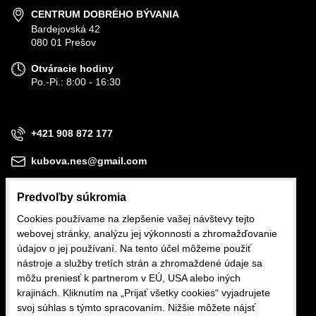
CENTRUM DOBRÉHO BÝVANIA
Bardejovská 42
080 01 Prešov
Otváracie hodiny
Po.-Pi.: 8:00 - 16:30
+421 908 872 177
kubova.nes@gmail.com
Predvoľby súkromia
Cookies používame na zlepšenie vašej návštevy tejto
webovej stránky, analýzu jej výkonnosti a zhromažďovanie
Obchodné podmienky
údajov o jej používaní. Na tento účel môžeme použiť
nástroje a služby tretích strán a zhromaždené údaje sa
Reklamačné podmienky
môžu preniesť k partnerom v EÚ, USA alebo iných
krajinách. Kliknutím na „Prijať všetky cookies“ vyjadrujete
Ochrana osobných údajov
svoj súhlas s týmto spracovaním. Nižšie môžete nájsť