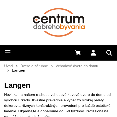
Hľadať
Menu
0 €
Prihlásiť 
Sem 
Úvod
Dvere a zárubne
Vchodové dvere do domu
Langen
Langen
Novinka na našom e-shope vchodové kovové dvere do domu od
výrobcu Erkado. Kvalitné prevednie a výber zo širokej palety
dekorov a rôznych konštrukčných prevedení pre každé estetické
ladenie. Objednajte a doparvíme do 6-8 týždňov. Profesionálna
montáž v ponuke tiež u nás.