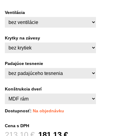
Ventilácia
Krytky na závesy
Padajúce tesnenie
Konštrukcia dverí
Dostupnosť:
Na objednávku
Cena s DPH
Pred zľavou:
213,10 €
181,13 €