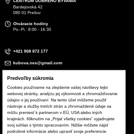
CENTRUM DOBRÉHO BÝVANIA
Bardejovská 42
080 01 Prešov
Otváracie hodiny
Po.-Pi.: 8:00 - 16:30
+421 908 872 177
kubova.nes@gmail.com
Predvoľby súkromia
Cookies používame na zlepšenie vašej návštevy tejto
webovej stránky, analýzu jej výkonnosti a zhromažďovanie
Obchodné podmienky
údajov o jej používaní. Na tento účel môžeme použiť
nástroje a služby tretích strán a zhromaždené údaje sa
Reklamačné podmienky
môžu preniesť k partnerom v EÚ, USA alebo iných
krajinách. Kliknutím na „Prijať všetky cookies“ vyjadrujete
Ochrana osobných údajov
svoj súhlas s týmto spracovaním. Nižšie môžete nájsť
podrobné informácie alebo upraviť svoje preferencie.