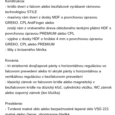
Konštrukcia:
- krídlo dverí s falcom alebo bezfalcové vyrábané rámovou
technológiou STILE
- masívny rám dverí z dosky MDF s povrchovou úpravou
GREKO, CPL AntiFinger alebo
zvislý rám z vrstveného dreva obloženého tenkými plátmi HDF s
povrchovou úpravou PREMIUM alebo CPL
- výplne z dosky HDF o hrúbke 4 mm s povrchovou úpravou
GREKO, CPL alebo PREMIUM
- lišty z brúseného hliníka
Kovania:
- tri strieborné dvojčapové pánty s horizontálnou reguláciou vo
falcovom prevedení alebo tri skryté pánty s horizontálnou a
vertikálnou reguláciou v bezfalcovom prevedení
- klasický zámok vo falcovom krídle alebo magnetický v
bezfalcovom krídle na dózický kľúč, cylindrickú vložku, WC zámok
alebo úsporný zámok (len kľučka)
Presklenie:
- Tvrdené matné sklo alebo bezpečnostné lepené sklo VSG 221
matné alebo čierne, obojstranne hladké.