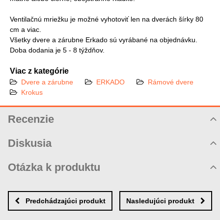
Ventilačnú mriežku je možné vyhotoviť len na dverách šírky 80
cm a viac.
Všetky dvere a zárubne Erkado sú vyrábané na objednávku.
Doba dodania je 5 - 8 týždňov.
Viac z kategórie
Dvere a zárubne
ERKADO
Rámové dvere
Krokus
Recenzie
Hodnotenie produktu
Diskusia
Komentáre k produktu
Otázka k produktu
Zatiaľ nie sú žiadne komentáre! Buďte prvý!
Nová otázka k produktu
Nový komentár
MENO
Predchádzajúci produkt
Nasledujúci produkt