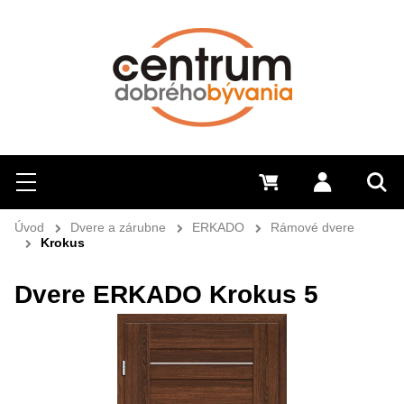
Hľadať
Menu
0 €
Prihlásiť 
Sem 
Úvod
Dvere a zárubne
ERKADO
Rámové dvere
Krokus
Dvere ERKADO Krokus 5