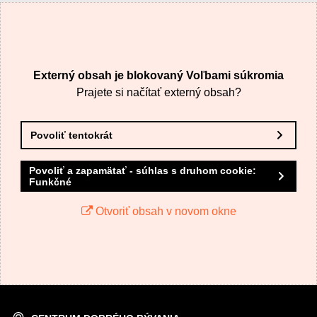
VÁŠ E-MAIL
Externý obsah je blokovaný Voľbami súkromia
VAŠA OTÁZKA K PRODUKTU
Prajete si načítať externý obsah?
Povoliť tentokrát
Povoliť a zapamätať - súhlas s druhom cookie:
Funkčné
Odoslať
Otvoriť obsah v novom okne