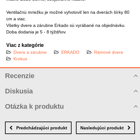
Ventilačnú mriežku je možné vyhotoviť len na dverách šírky 80
cm a viac.
Všetky dvere a zárubne Erkado sú vyrábané na objednávku.
Doba dodania je 5 - 8 týždňov.
Viac z kategórie
Dvere a zárubne
ERKADO
Rámové dvere
Krokus
Recenzie
Hodnotenie produktu
Diskusia
Komentáre k produktu
Otázka k produktu
Zatiaľ nie sú žiadne komentáre! Buďte prvý!
Nová otázka k produktu
Nový komentár
MENO
Predchádzajúci produkt
Nasledujúci produkt