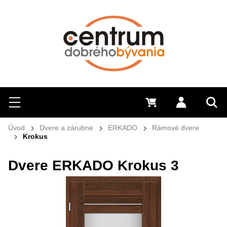
Hľadať
Menu
0 €
Prihlásiť 
Sem 
Úvod
Dvere a zárubne
ERKADO
Rámové dvere
Krokus
Dvere ERKADO Krokus 3