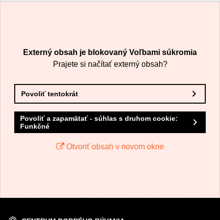
VÁŠ E-MAIL
Externý obsah je blokovaný Voľbami súkromia
VAŠA OTÁZKA K PRODUKTU
Prajete si načítať externý obsah?
Povoliť tentokrát
Povoliť a zapamätať - súhlas s druhom cookie:
Funkčné
Odoslať
Otvoriť obsah v novom okne