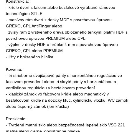
Konštrukcia:
- krídlo dverí s falcom alebo bezfalcové vyrábané rámovou
technológiou STILE
- masívny rám dverí z dosky MDF s povrchovou úpravou
GREKO, CPL AntiFinger alebo
zvislý rám z vrstveného dreva obloženého tenkými plátmi HDF s
povrchovou úpravou PREMIUM alebo CPL
- výplne z dosky HDF o hrúbke 4 mm s povrchovou úpravou
GREKO, CPL alebo PREMIUM
- lišty z brúseného hliníka
Kovania:
- tri strieborné dvojčapové pánty s horizontálnou reguláciou vo
falcovom prevedení alebo tri skryté pánty s horizontálnou a
vertikálnou reguláciou v bezfalcovom prevedení
- klasický zámok vo falcovom krídle alebo magnetický v
bezfalcovom krídle na dózický kľúč, cylindrickú vložku, WC zámok
alebo úsporný zámok (len kľučka)
Presklenie:
- Tvrdené matné sklo alebo bezpečnostné lepené sklo VSG 221
matné alebo čierne, obojstranne hladké.