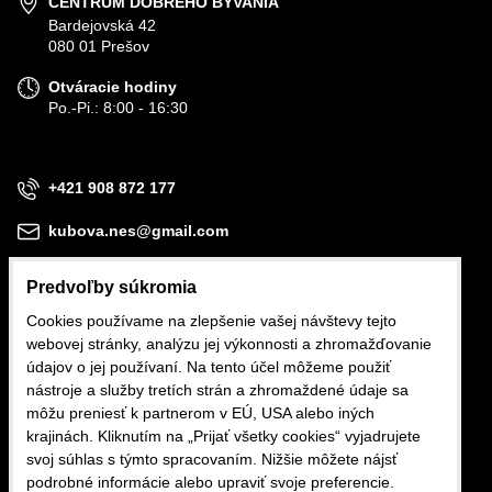
CENTRUM DOBRÉHO BÝVANIA
Bardejovská 42
080 01 Prešov
Otváracie hodiny
Po.-Pi.: 8:00 - 16:30
+421 908 872 177
kubova.nes@gmail.com
Predvoľby súkromia
Cookies používame na zlepšenie vašej návštevy tejto
webovej stránky, analýzu jej výkonnosti a zhromažďovanie
Obchodné podmienky
údajov o jej používaní. Na tento účel môžeme použiť
nástroje a služby tretích strán a zhromaždené údaje sa
Reklamačné podmienky
môžu preniesť k partnerom v EÚ, USA alebo iných
krajinách. Kliknutím na „Prijať všetky cookies“ vyjadrujete
Ochrana osobných údajov
svoj súhlas s týmto spracovaním. Nižšie môžete nájsť
podrobné informácie alebo upraviť svoje preferencie.