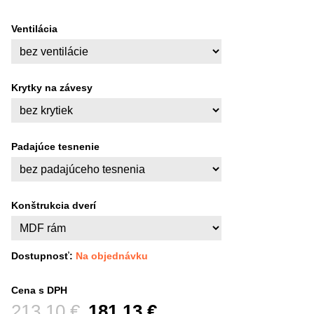
Ventilácia
Krytky na závesy
Padajúce tesnenie
Konštrukcia dverí
Dostupnosť:
Na objednávku
Cena s DPH
Pred zľavou:
213,10 €
181,13 €