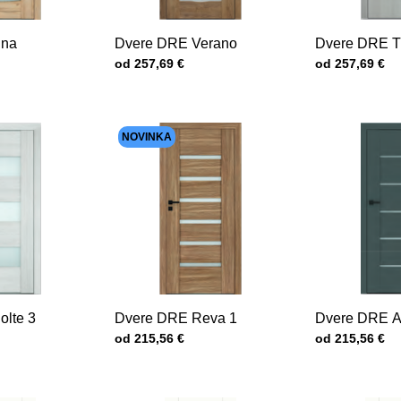
Ena
Dvere DRE Verano
Dvere DRE Tr
Cena s DPH
Cena s DPH
od 257,69 €
od 257,69 €
NOVINKA
lte 3
Dvere DRE Reva 1
Dvere DRE A
Cena s DPH
Cena s DPH
od 215,56 €
od 215,56 €