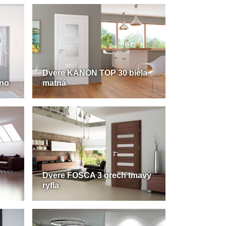
Dvere KANON TOP 30 biela
ano
matná
Dvere FOSCA 3 orech tmavý
ryfla