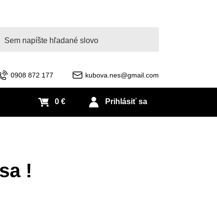
adať
0908 872 177
kubova.nes@gmail.com
0 €
Prihlásiť sa
sa !