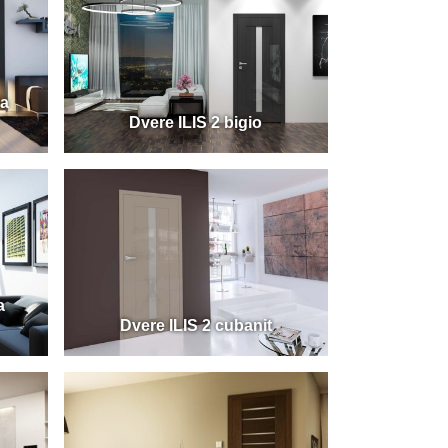
la
Dvere ILIS 2 bigio
a
Dvere ILIS 2 cubanit