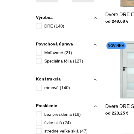
Dvere DRE 
Výrobca
Cena s DPH
od 249,08 €
DRE (140)
Povrchová úprava
NOVINKA
Maľované (21)
Špeciálna fólia (127)
Konštrukcia
rámové (140)
Presklenie
Dvere DRE So
Cena s DPH
od 223,25 €
bez presklenia (18)
úzke sklá (24)
stredne veľké sklá (47)