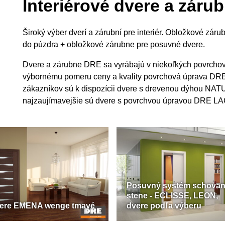
Interiérové dvere a zár
Široký výber dverí a zárubní pre interiér. Obložkové zá
do púzdra + obložkové zárubne pre posuvné dvere.
Dvere a zárubne DRE sa vyrábajú v niekoľkých povrchov
výbornému pomeru ceny a kvality povrchová úprava DR
zákazníkov sú k dispozícii dvere s drevenou dýhou NA
najzaujímavejšie sú dvere s povrchvou úpravou DRE L
Posuvný systém schovan
stene - ECLISSE, LEON,
ere EMENA wenge tmavé
dvere podľa výberu