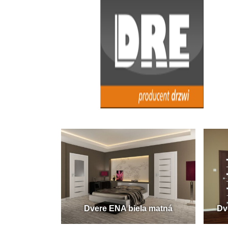
Dvere ENA biela matná
Dv