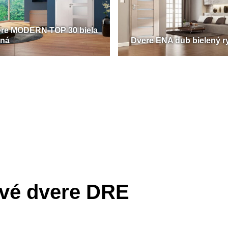
re MODERN TOP 30 biela
tná
Dvere ENA dub bielený ry
ové dvere DRE