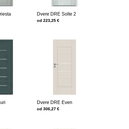
iesta
Dvere DRE Solte 2
Cena s DPH
od 223,25 €
uri
Dvere DRE Even
Cena s DPH
od 306,27 €