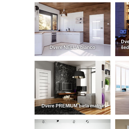
Dve
Dvere NELLA bianco
šed
Dvere PREMIUM biela matná