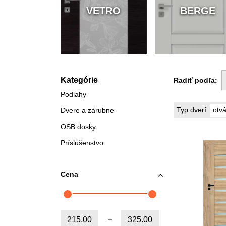
VETRO
BERGE
Kategórie
Radiť podľa:
Podlahy
otvá
Typ dverí
Dvere a zárubne
OSB dosky
Príslušenstvo
Cena
Od:
Do: