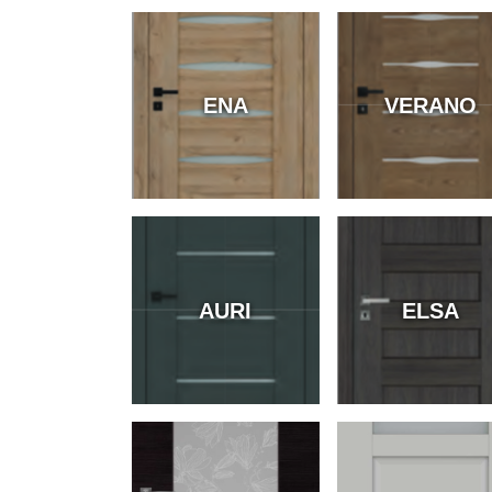
ENA
VERANO
AURI
ELSA