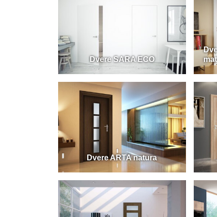
Dve
Dvere SARA ECO
ma
Dvere ARTA natura