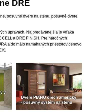
ubne DRE
rubne, posuvné dvere na stenu, posuvné dvere
ých úpravách. Najpredávanejšia je vďaka
E CELL a DRE FINISH. Pre náročných
TURA a do málo namáhaných priestorov cenovo
ACK.
ý v
Dvere PIANO orech americký
- posuvný systém na stenu