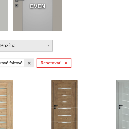
EVEN
Pozícia
ravé falcové
Resetovať