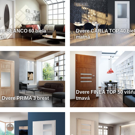
re BLANCO 60 biela
Dvere CARLA TOP 40 bie
tná
matná
Dvere FINEA TOP 50 višň
Dvere PRIMA 3 brest
tmavá