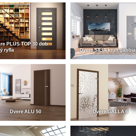
re PLUS TOP 30 dub
ý ryfla
Dvere SILIA kruh gabbi
Dvere ALU 50
Dvere GALLA 6