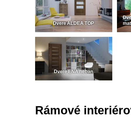
Dve
Dvere ALDEA TOP
ma
Dvere ENA heban
Rámové interiér