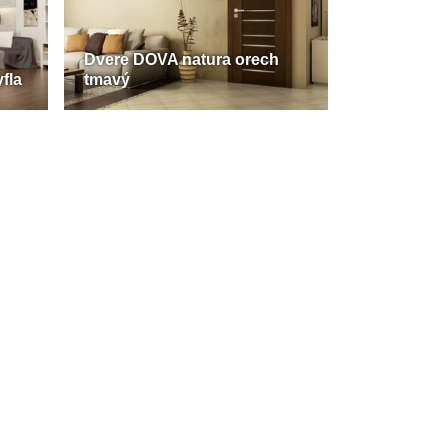
Dvere DOVA natura orech
fla
tmavý