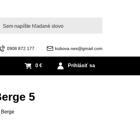
adať
0908 872 177
kubova.nes@gmail.com
0 €
Prihlásiť sa
erge 5
 Berge