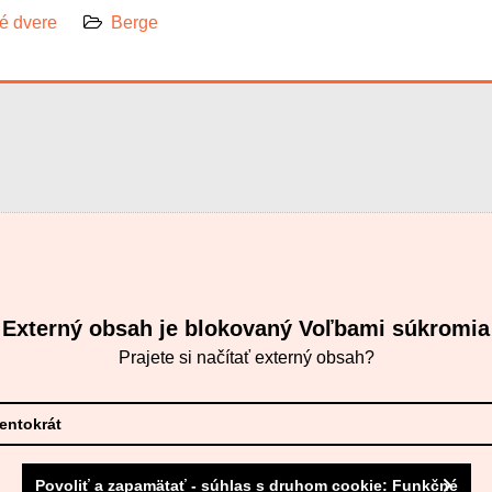
 dvere
Berge
Externý obsah je blokovaný Voľbami súkromia
Prajete si načítať externý obsah?
tentokrát
Povoliť a zapamätať - súhlas s druhom cookie: Funkčné