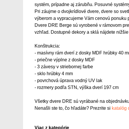
systém, prípadne aj zárubňu. Posuvné systém
Pri záujme o dvojkrídlové dvere, dvere so sve
výberom a vypracujeme Vám cenovú ponuku p
Dvere DRE Berge sú vyrobené v rámovom preved
vzhľad. Dostupné dekory a sklá nájdete nižšie v
Konštrukcia:
- masívny rám dverí z dosky MDF hrúbky 40 
- priečne výplne z dosky MDF
- 3 závesy v striebornej farbe
- sklo hrúbky 4 mm
- povrchová úprava vodný UV lak
- rozmery podľa STN, výška dverí 197 cm
Všetky dvere DRE sú vyrábané na objednávku
Nenašli ste to, čo hľadáte? Prezrite si
katalóg
Viac z kategórie