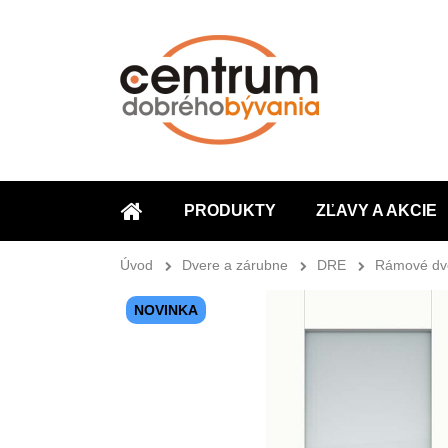
PRODUKTY
ZĽAVY A AKCIE
ÚVOD
Úvod
Dvere a zárubne
DRE
Rámové dv
NOVINKA