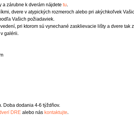
y a zárubne k dverám nájdete
tu
.
tlíkmi, dvere v atypických rozmeroch alebo pri akýchkoľvek Vaš
odľa Vašich požiadaviek.
ení, pri ktorom sú vynechané zasklievacie lišty a dvere tak 
 galérii.
mm
. Doba dodania 4-6 týždňov.
 dverí DRE
alebo nás
kontaktujte
.