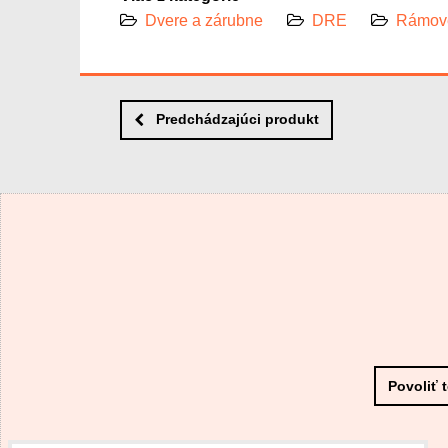
Dvere a zárubne
DRE
Rámové
Predchádzajúci produkt
Povoliť 