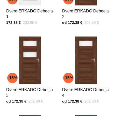
Dvere ERKADO Debecja
Dvere ERKADO Debecja
1
2
Cena s DPH
Pred zľavou:
Cena s DPH
Pred zľavou:
172,38 €
202,80 €
od 172,38 €
202,80 €
15%
15%
Dvere ERKADO Debecja
Dvere ERKADO Debecja
3
4
Cena s DPH
Pred zľavou:
Cena s DPH
Pred zľavou:
od 172,38 €
202,80 €
od 172,38 €
202,80 €