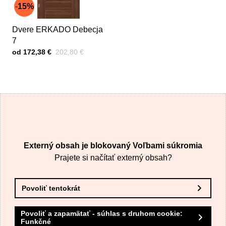
15%
Dvere ERKADO Debecja
7
Cena s DPH
Pred zľavou:
od 172,38 €
202,80 €
Externý obsah je blokovaný Voľbami súkromia
Prajete si načítať externý obsah?
Povoliť tentokrát
Povoliť a zapamätať - súhlas s druhom cookie:
Funkčné