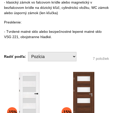
- klasický zámok vo falcovom krídle alebo magnetický v
bezfalcovom krídle na dózický kľúč, cylindrickú vložku, WC zámok
alebo úsporný zámok (len kľučka)
Presklenie:
- Tvrdené matné sklo alebo bezpečnostné lepené matné sklo
VSG 221, obojstranne hladké.
Radiť podľa:
7
položiek
15%
15%