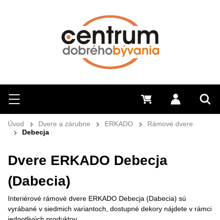
Hľadať
Menu
0 €
Prihlásiť 
Sem 
Úvod
Dvere a zárubne
ERKADO
Rámové dvere
Debecja
Dvere ERKADO Debecja
(Dabecia)
Interiérové rámové dvere ERKADO Debecja (Dabecia) sú
vyrábané v siedmich variantoch, dostupné dekory nájdete v rámci
jednotlivých produktov.