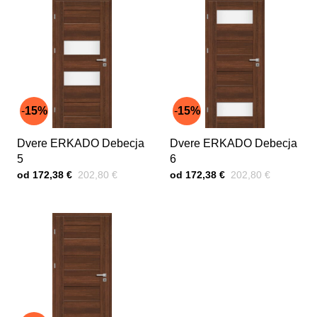
15%
15%
Dvere ERKADO Debecja
Dvere ERKADO Debecja
5
6
Cena s DPH
Pred zľavou:
Cena s DPH
Pred zľavou:
od 172,38 €
202,80 €
od 172,38 €
202,80 €