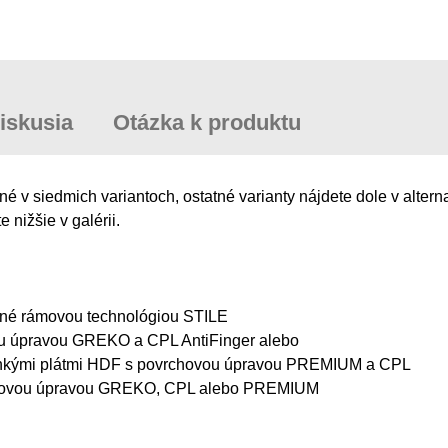
iskusia
Otázka k produktu
 siedmich variantoch, ostatné varianty nájdete dole v altern
 nižšie v galérii.
ábané rámovou technológiou STILE
ou úpravou GREKO a CPL AntiFinger alebo
tenkými plátmi HDF s povrchovou úpravou PREMIUM a CPL
rchovou úpravou GREKO, CPL alebo PREMIUM