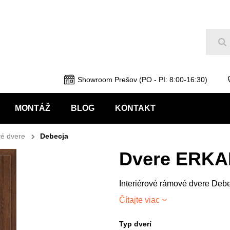
Hľ
Showroom Prešov (PO - PI: 8:00-16:30)
MONTÁŽ
BLOG
KONTAKT
é dvere
Debecja
Dvere ERKA
Interiérové rámové dvere Deb
Čítajte viac
Typ dverí