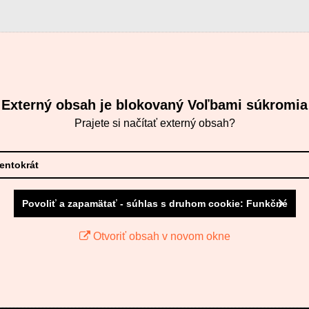
Externý obsah je blokovaný Voľbami súkromia
Prajete si načítať externý obsah?
tentokrát
Povoliť a zapamätať - súhlas s druhom cookie: Funkčné
Otvoriť obsah v novom okne