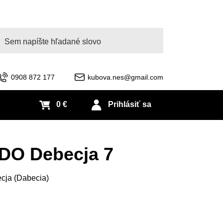
adať
0908 872 177
kubova.nes@gmail.com
0 €
Prihlásiť sa
DO Debecja 7
ecja (Dabecia)