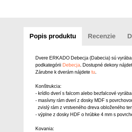
Popis produktu
Recenzie
D
Dvere ERKADO Debecja (Dabecia) sú vyrábané v
podkategórii
Debecja
. Dostupné dekory nájdete
Zárubne k dverám nájdete
tu
.
Konštrukcia:
- krídlo dverí s falcom alebo bezfalcové vyr
- masívny rám dverí z dosky MDF s povrchov
zvislý rám z vrstveného dreva obloženého 
- výplne z dosky HDF o hrúbke 4 mm s pov
Kovania: