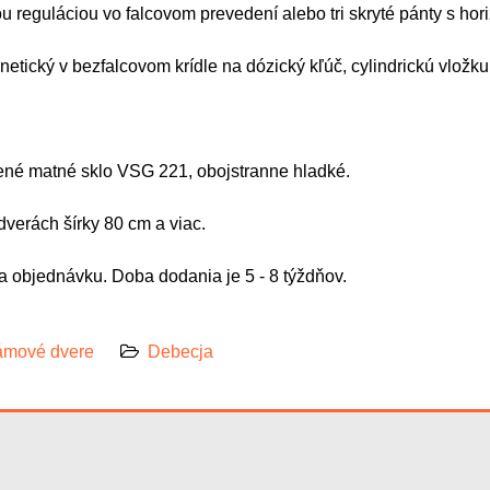
ou reguláciou vo falcovom prevedení alebo tri skryté pánty s hor
netický v bezfalcovom krídle na dózický kľúč, cylindrickú vlo
ené matné sklo VSG 221, obojstranne hladké.
dverách šírky 80 cm a viac.
 objednávku. Doba dodania je 5 - 8 týždňov.
mové dvere
Debecja