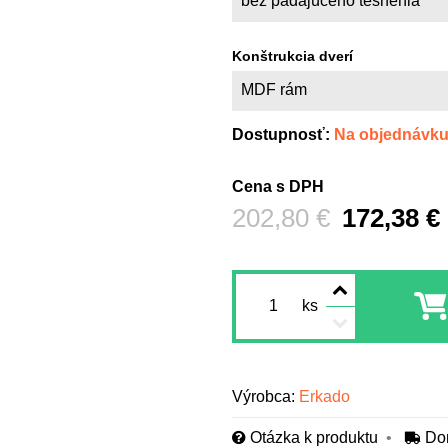
bez padajúceho tesnenia
Konštrukcia dverí
MDF rám
Dostupnosť:
Na objednávk
Cena s DPH
Pred zľavou:
202,80 €
172,38 €
ks
Výrobca:
Erkado
Otázka k produktu
Do