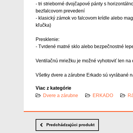
- tri strieborné dvojčapové pánty s horizontáln
bezfalcovom prevedení
- klasický zámok vo falcovom krídle alebo mag
kľučka)
Presklenie:
- Tvrdené matné sklo alebo bezpečnostné lep
Ventilačnú mriežku je možné vyhotoviť len na 
Všetky dvere a zárubne Erkado sú vyrábané na
Viac z kategórie
Dvere a zárubne
ERKADO
Rá
Predchádzajúci produkt