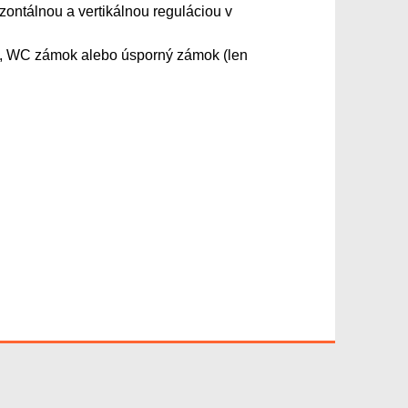
izontálnou a vertikálnou reguláciou v
žku, WC zámok alebo úsporný zámok (len