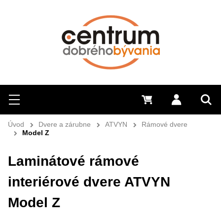
Hľadať
Menu
0 €
Prihlásiť 
Sem 
Úvod
Dvere a zárubne
ATVYN
Rámové dvere
Model Z
Laminátové rámové
interiérové dvere ATVYN
Model Z