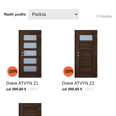
Radiť podľa:
3
Položky
10%
10%
Dvere ATVYN Z1
Dvere ATVYN Z2
Cena s DPH
Pred zľavou:
Cena s DPH
Pred zľavou:
od 300,60 €
334 €
od 300,60 €
334 €