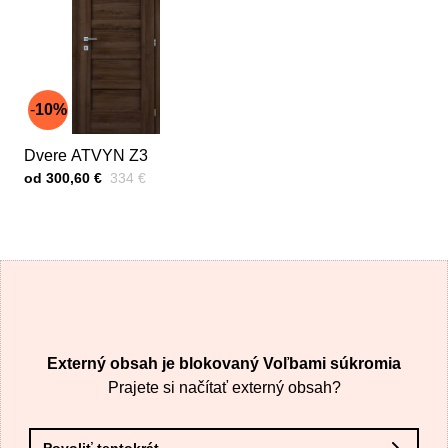
10%
Dvere ATVYN Z3
Cena s DPH
Pred zľavou:
od 300,60 €
334 €
Externý obsah je blokovaný Voľbami súkromia
Prajete si načítať externý obsah?