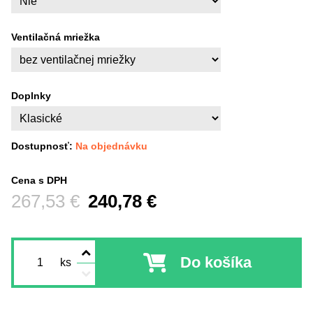
Ventilačná mriežka
Doplnky
Dostupnosť:
Na objednávku
Cena s DPH
Pred zľavou:
267,53 €
240,78 €
Do košíka
ks