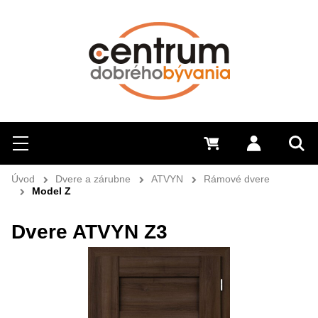
Hľadať
Menu
0 €
Prihlásiť 
Sem 
Úvod
Dvere a zárubne
ATVYN
Rámové dvere
Model Z
Dvere ATVYN Z3