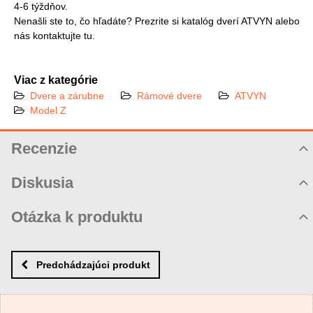
4-6 týždňov.
Nenašli ste to, čo hľadáte? Prezrite si katalóg dverí ATVYN alebo
nás kontaktujte tu.
Viac z kategórie
Dvere a zárubne
Rámové dvere
ATVYN
Model Z
Recenzie
Hodnotenie produktu
Diskusia
Komentáre k produktu
Otázka k produktu
Zatiaľ nie sú žiadne komentáre! Buďte prvý!
Nová otázka k produktu
Nový komentár
MENO
Predchádzajúci produkt