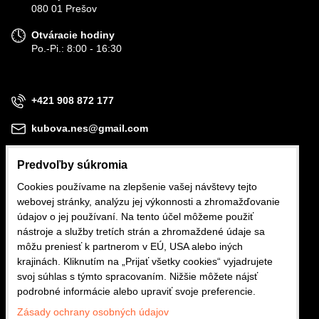
080 01 Prešov
Otváracie hodiny
Po.-Pi.: 8:00 - 16:30
+421 908 872 177
kubova.nes@gmail.com
Predvoľby súkromia
Cookies používame na zlepšenie vašej návštevy tejto
webovej stránky, analýzu jej výkonnosti a zhromažďovanie
Obchodné podmienky
údajov o jej používaní. Na tento účel môžeme použiť
nástroje a služby tretích strán a zhromaždené údaje sa
Reklamačné podmienky
môžu preniesť k partnerom v EÚ, USA alebo iných
krajinách. Kliknutím na „Prijať všetky cookies“ vyjadrujete
Ochrana osobných údajov
svoj súhlas s týmto spracovaním. Nižšie môžete nájsť
podrobné informácie alebo upraviť svoje preferencie.
Zásady ochrany osobných údajov