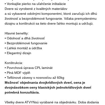
• Vonkajšie pierko na uľahčenie inštalácie
Dvere sú vyrobené z kvalitných materiálov
a sú vybavené odolnými komponentmi, ktoré zaručujú ich dlhú
životnosť a bezproblémové fungovanie. Vďaka premyslenému
dizajnu a konštrukcii sa tieto dvere ľahko montujú a udržujú.
Hlavné benefity:
• Odolnosť a dlhá životnosť
• Bezproblémové fungovanie
• Ľahká montáž a údržba
• Elegantný dizajn
Konštrukcia:
• Povrchová úprava CPL laminát
• Plná MDF výplň
• Teflónové závesy s nosnosťou až 60kg
Možnosť objednania dvojkrídlových dverí, cena je
dvojnásobkom ceny klasických jednokrídlových dverí
potrebná konzultácia.
Všetky dvere ATVYNsú vyrábané na objednávku. Doba dodania