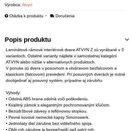
Výrobca:
Atvyn
Otázka k produktu
Doručenia
Popis produktu
Laminátové rámové interiérové dvere ATVYN Z sú vyrábané v 3
variantoch. Ostatné varianty nájdete v samostatnej kategórii
ATVYN alebo nižšie v alternatívnych produktoch.
V ponuke sú dvere v posuvnom a otváravom bezfalcovom a
klasickom (falcovom) prevedení. Pri posuvných dverách je nutné
doobjednať aj posuvný systém, prípadne aj zárubňu.
Výhody:
• Odolná ABS hrana odolná voči poškodeniu.
• Kvalitný zámok s elegantným pochromovaným kľúčom.
• Bezúdržbové závesy s teflónovou stopkou.
• Pevné kovové nemecké kapsy Simonswerk.
• Jednoliaty diel zárubne bez viditeľného spoja.
• Oblý roh zárubne je bezpečnejší než ostrý roh.