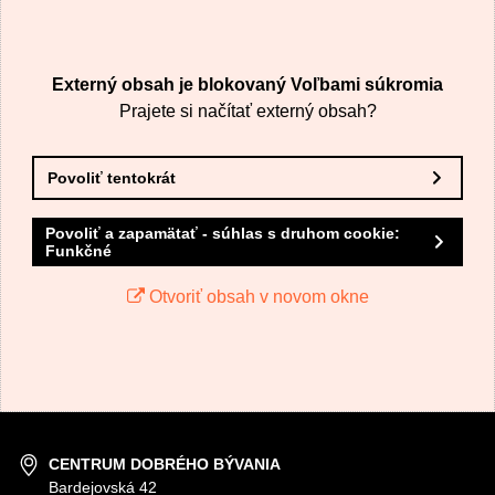
VÁŠ E-MAIL
Externý obsah je blokovaný Voľbami súkromia
VAŠA OTÁZKA K PRODUKTU
Prajete si načítať externý obsah?
Povoliť tentokrát
Povoliť a zapamätať - súhlas s druhom cookie:
Funkčné
Odoslať
Otvoriť obsah v novom okne
CENTRUM DOBRÉHO BÝVANIA
Bardejovská 42