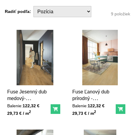
Radiť podľa:
9
položiek
Fuse Jesenný dub
Fuse Ľanový dub
medový-
prírodný -
SGMPC20323
SGMPC20320
Balenie:
122,32 €
Balenie:
122,32 €
Do košíka
Do ko
Unit price
Unit price
2
2
29,73 € / m
29,73 € / m