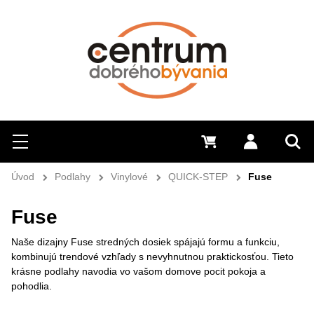
Hľadať
Menu
0 €
Prihlásiť 
Sem 
Úvod
Podlahy
Vinylové
QUICK-STEP
Fuse
Fuse
Naše dizajny Fuse stredných dosiek spájajú formu a funkciu,
kombinujú trendové vzhľady s nevyhnutnou praktickosťou. Tieto
krásne podlahy navodia vo vašom domove pocit pokoja a
pohodlia.