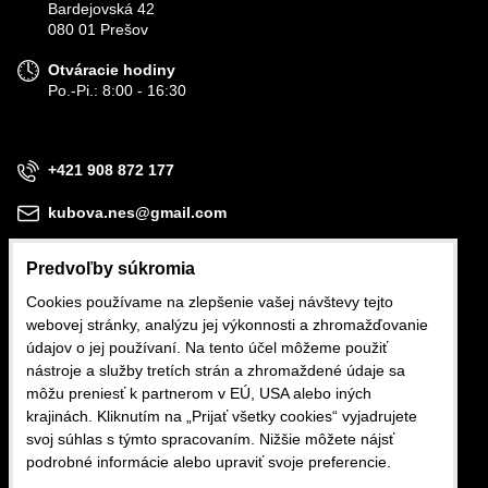
Bardejovská 42
080 01 Prešov
Otváracie hodiny
Po.-Pi.: 8:00 - 16:30
+421 908 872 177
kubova.nes@gmail.com
Predvoľby súkromia
Cookies používame na zlepšenie vašej návštevy tejto
webovej stránky, analýzu jej výkonnosti a zhromažďovanie
Obchodné podmienky
údajov o jej používaní. Na tento účel môžeme použiť
nástroje a služby tretích strán a zhromaždené údaje sa
Reklamačné podmienky
môžu preniesť k partnerom v EÚ, USA alebo iných
krajinách. Kliknutím na „Prijať všetky cookies“ vyjadrujete
Ochrana osobných údajov
svoj súhlas s týmto spracovaním. Nižšie môžete nájsť
podrobné informácie alebo upraviť svoje preferencie.