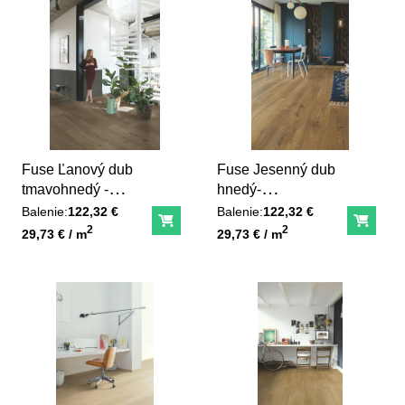
Fuse Ľanový dub
Fuse Jesenný dub
tmavohnedý -
hnedý-
SGMPC20330
SGMPC20324
Balenie:
122,32 €
Balenie:
122,32 €
Do košíka
Do ko
Unit price
Unit price
2
2
29,73 € / m
29,73 € / m