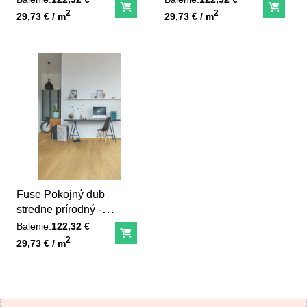
Do košíka
Do ko
Unit price
Unit price
2
2
29,73 € / m
29,73 € / m
Fuse Pokojný dub
stredne prírodný -
SGMPC20322
Balenie:
122,32 €
Do košíka
Unit price
2
29,73 € / m