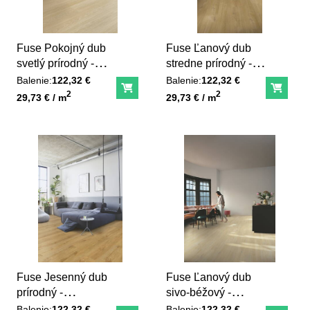
Fuse Pokojný dub
Fuse Ľanový dub
svetlý prírodný -
stredne prírodný -
SGMPC20321
SGMPC20329
Balenie:
122,32 €
Balenie:
122,32 €
Do košíka
Do ko
Unit price
Unit price
2
2
29,73 € / m
29,73 € / m
Fuse Jesenný dub
Fuse Ľanový dub
prírodný -
sivo-béžový -
SGMPC20325
SGMPC20328
Balenie:
122,32 €
Balenie:
122,32 €