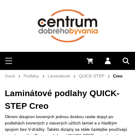
Hľadať
Menu
0 €
Prihlásiť 
Sem 
Úvod
Podlahy
Laminátové
QUICK-STEP
Creo
Laminátové podlahy QUICK-
STEP Creo
Okrem dizajnov tvorených jednou doskou rastie dopyt po
podlahách tvorených z viacerých užších lamiel a s hladkým
spojom bez V-drážky. Takéto dizajny sa stále častejšie používajú