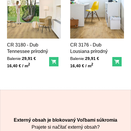
CR 3180 - Dub
CR 3176 - Dub
Tennessee prírodný
Lousiana prírodný
Balenie:
29,91 €
Balenie:
29,91 €
Do košíka
Do ko
Unit price
Unit price
2
2
16,40 € / m
16,40 € / m
Externý obsah je blokovaný Voľbami súkromia
Prajete si načítať externý obsah?