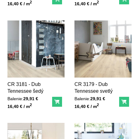
Do košíka
Do ko
Unit price
Unit price
2
2
16,40 € / m
16,40 € / m
CR 3181 - Dub
CR 3179 - Dub
Tennessee šedý
Tennessee svetlý
Balenie:
29,91 €
Balenie:
29,91 €
Do košíka
Do ko
Unit price
Unit price
2
2
16,40 € / m
16,40 € / m