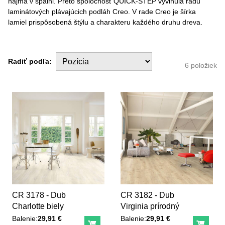
najmä v spálni. Preto spoločnosť QUICK-STEP vyvinula radu
laminátových plávajúcich podláh Creo. V rade Creo je šírka
lamiel prispôsobená štýlu a charakteru každého druhu dreva.
Radiť podľa:
6
položiek
CR 3178 - Dub
CR 3182 - Dub
Charlotte biely
Virginia prírodný
Balenie:
29,91 €
Balenie:
29,91 €