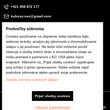
+421 908 872 177
kubova.nes@gmail.com
Predvoľby súkromia
Cookies používame na zlepšenie vašej návštevy tejto
webovej stránky, analýzu jej výkonnosti a zhromažďovanie
Obchodné podmienky
údajov o jej používaní. Na tento účel môžeme použiť
nástroje a služby tretích strán a zhromaždené údaje sa
Reklamačné podmienky
môžu preniesť k partnerom v EÚ, USA alebo iných
krajinách. Kliknutím na „Prijať všetky cookies“ vyjadrujete
Ochrana osobných údajov
svoj súhlas s týmto spracovaním. Nižšie môžete nájsť
podrobné informácie alebo upraviť svoje preferencie.
Zásady ochrany osobných údajov
Prijať všetky cookies
Predvoľby súkromia
Zásady ochrany osobných údajov
Vytvorené pomocou:
BiznisWeb.sk
Filtrovať produkty
Ukázať podrobnosti