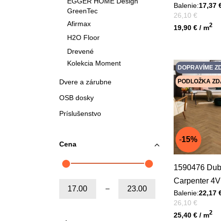
EGGER HOME Design
Balenie:
17,37 
GreenTec
Pred zľavou:
26,10 €
Afirmax
Unit price
2
19,90 € / m
H2O Floor
Drevené
Kolekcia Moment
DOPRAVÍME Z
Dvere a zárubne
PODLOŽKA Z
OSB dosky
Príslušenstvo
15%
Cena
1590476 Dub Inca
Carpenter 4V
Od:
Do:
Balenie:
22,17 
Pred zľavou:
26,10 €
Unit price
2
25,40 € / m