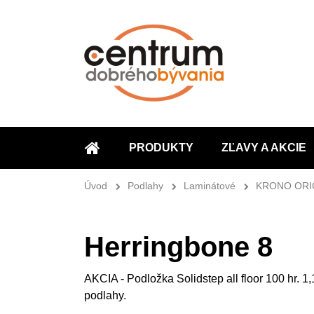
PRODUKTY
ZĽAVY A AKCIE
ÚVOD
Úvod
Podlahy
Laminátové
KRONO ORI
Herringbone 8
AKCIA - Podložka Solidstep all floor 100 hr. 
podlahy.