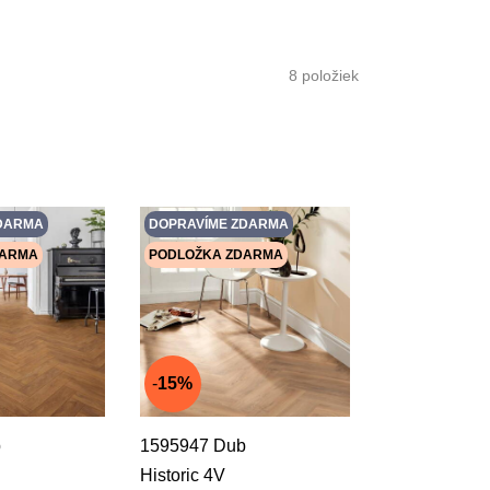
8
položiek
DARMA
DOPRAVÍME ZDARMA
DARMA
PODLOŽKA ZDARMA
15%
b
1595947 Dub
Historic 4V