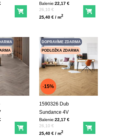
€
Balenie:
22,17 €
Pred zľavou:
26,10 €
Do košíka
Do košíka
Unit price
2
25,40 € / m
DARMA
DOPRAVÍME ZDARMA
DARMA
PODLOŽKA ZDARMA
15%
b
1590326 Dub
V
Sundance 4V
€
Balenie:
22,17 €
Pred zľavou:
26,10 €
Do košíka
Do košíka
Unit price
2
25,40 € / m