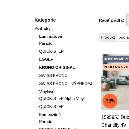
Kategórie
Radiť podľa:
Podlahy
Laminátové
podla
Produkt
Parador
QUICK-STEP
EGGER
DOPRAVÍME Z
KRONO ORIGINAL
PODLOŽKA Z
SWISS KRONO
SWISS KRONO - VÝPREDAJ
Vinylové
QUICK-STEP Alpha Vinyl
33%
QUICK-STEP
Kompozitné
1595953 Du
Parador
Chantilly 4V