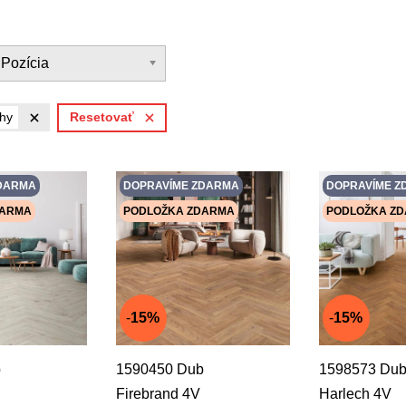
Pozícia
hy
Resetovať
DARMA
DOPRAVÍME ZDARMA
DOPRAVÍME Z
DARMA
PODLOŽKA ZDARMA
PODLOŽKA Z
15%
15%
b
1590450 Dub
1598573 Du
Firebrand 4V
Harlech 4V