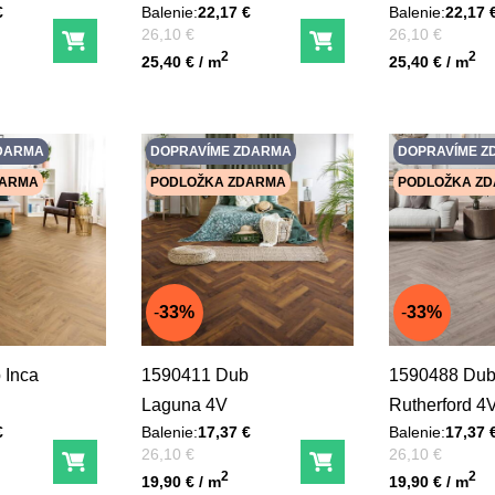
€
Balenie:
22,17 €
Balenie:
22,17 
Pred zľavou:
Pred zľavou:
26,10 €
26,10 €
Do košíka
Do košíka
Unit price
Unit price
2
2
25,40 € / m
25,40 € / m
DARMA
DOPRAVÍME ZDARMA
DOPRAVÍME Z
DARMA
PODLOŽKA ZDARMA
PODLOŽKA Z
33%
33%
1590411 Dub
1590488 Du
Laguna 4V
Rutherford 4
€
Balenie:
17,37 €
Balenie:
17,37 
Pred zľavou:
Pred zľavou:
26,10 €
26,10 €
Do košíka
Do košíka
Unit price
Unit price
2
2
19,90 € / m
19,90 € / m