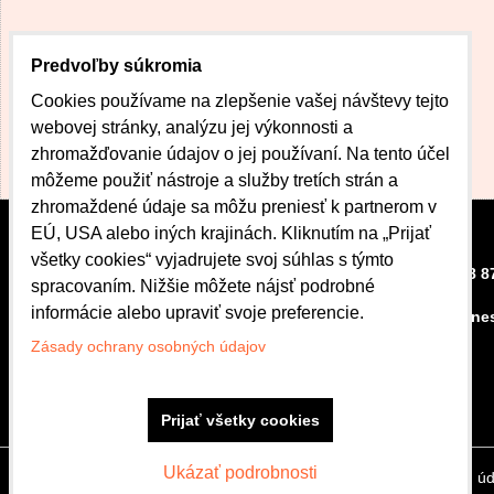
Predvoľby súkromia
Cookies používame na zlepšenie vašej návštevy tejto
webovej stránky, analýzu jej výkonnosti a
zhromažďovanie údajov o jej používaní. Na tento účel
môžeme použiť nástroje a služby tretích strán a
zhromaždené údaje sa môžu preniesť k partnerom v
EÚ, USA alebo iných krajinách. Kliknutím na „Prijať
všetky cookies“ vyjadrujete svoj súhlas s týmto
CENTRUM DOBRÉHO
+421 908 8
spracovaním. Nižšie môžete nájsť podrobné
BÝVANIA
informácie alebo upraviť svoje preferencie.
kubova.ne
Bardejovská 42
080 01 Prešov
Zásady ochrany osobných údajov
Otváracie hodiny
Po.-Pi.: 8:00 - 16:30
Prijať všetky cookies
Ukázať podrobnosti
Predvoľby súkromia
Zásady ochrany osobných úd