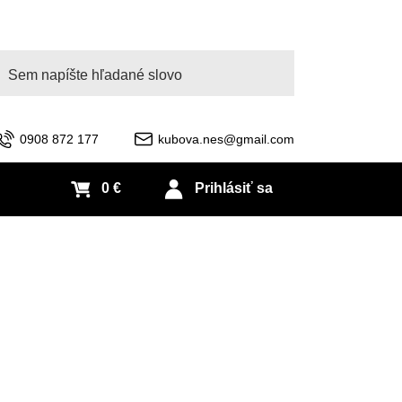
adať
0908 872 177
kubova.nes@gmail.com
0 €
Prihlásiť sa