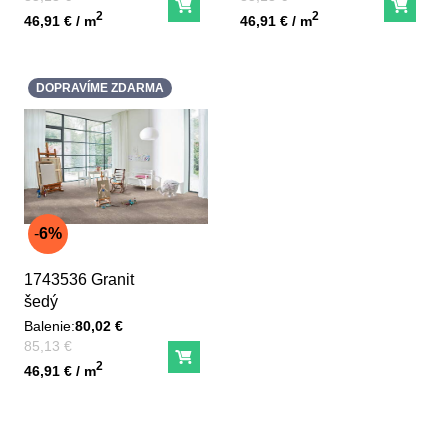
Do košíka
Do ko
Unit price
Unit price
2
2
46,91 € / m
46,91 € / m
DOPRAVÍME ZDARMA
6%
1743536 Granit
šedý
Balenie:
80,02 €
Pred zľavou:
85,13 €
Do košíka
Unit price
2
46,91 € / m