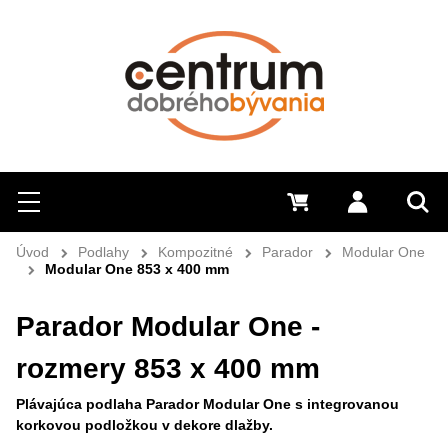
Hľadať
Menu
0 €
Prihlásiť 
Sem 
Úvod
Podlahy
Kompozitné
Parador
Modular One
Modular One 853 x 400 mm
Parador Modular One -
rozmery 853 x 400 mm
Plávajúca podlaha Parador Modular One s integrovanou
korkovou podložkou v dekore dlažby.