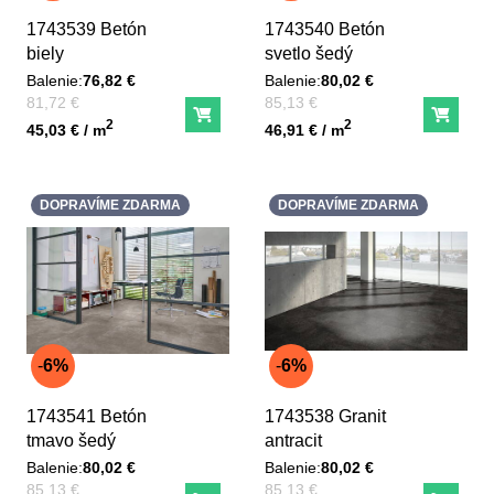
1743539 Betón
1743540 Betón
biely
svetlo šedý
Balenie:
76,82 €
Balenie:
80,02 €
Pred zľavou:
Pred zľavou:
81,72 €
85,13 €
Do košíka
Do ko
Unit price
Unit price
2
2
45,03 € / m
46,91 € / m
DOPRAVÍME ZDARMA
DOPRAVÍME ZDARMA
6%
6%
1743541 Betón
1743538 Granit
tmavo šedý
antracit
Balenie:
80,02 €
Balenie:
80,02 €
Pred zľavou:
Pred zľavou:
85,13 €
85,13 €