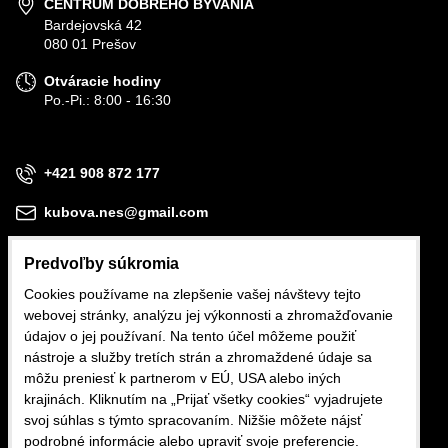
CENTRUM DOBRÉHO BÝVANIA
Bardejovská 42
080 01 Prešov
Otváracie hodiny
Po.-Pi.: 8:00 - 16:30
+421 908 872 177
kubova.nes@gmail.com
Predvoľby súkromia
Cookies používame na zlepšenie vašej návštevy tejto
webovej stránky, analýzu jej výkonnosti a zhromažďovanie
Obchodné podmienky
údajov o jej používaní. Na tento účel môžeme použiť
nástroje a služby tretích strán a zhromaždené údaje sa
Reklamačné podmienky
môžu preniesť k partnerom v EÚ, USA alebo iných
krajinách. Kliknutím na „Prijať všetky cookies“ vyjadrujete
Ochrana osobných údajov
svoj súhlas s týmto spracovaním. Nižšie môžete nájsť
podrobné informácie alebo upraviť svoje preferencie.