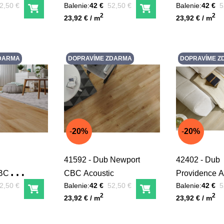
red zľavou:
Pred zľavou:
P
2,50 €
Balenie:
42 €
52,50 €
Balenie:
42 €
5
Do košíka
Do košíka
Unit price
Unit price
2
2
23,92 € / m
23,92 € / m
DARMA
DOPRAVÍME ZDARMA
DOPRAVÍME Z
20%
20%
41592 - Dub Newport
42402 - Dub
BC
CBC Acoustic
Providence A
red zľavou:
Pred zľavou:
P
2,50 €
Balenie:
42 €
52,50 €
Balenie:
42 €
5
Do košíka
Do košíka
Unit price
Unit price
2
2
23,92 € / m
23,92 € / m