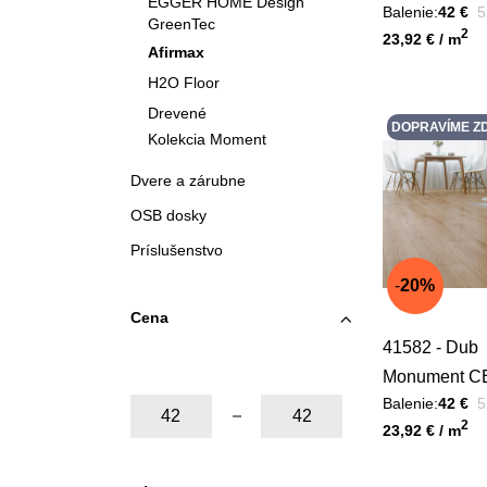
EGGER HOME Design
P
Balenie:
42 €
5
Acoustic
GreenTec
Unit price
2
23,92 € / m
Afirmax
H2O Floor
Drevené
DOPRAVÍME Z
Kolekcia Moment
Dvere a zárubne
OSB dosky
Príslušenstvo
20%
Cena
41582 - Dub
Monument C
P
Od:
Do:
Balenie:
42 €
5
Acoustic
Unit price
2
23,92 € / m