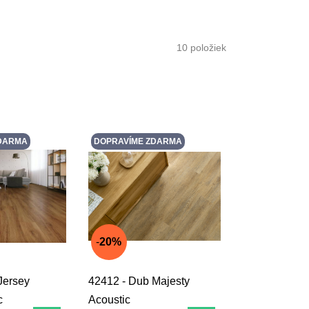
10
položiek
DARMA
DOPRAVÍME ZDARMA
20%
Jersey
42412 - Dub Majesty
c
Acoustic