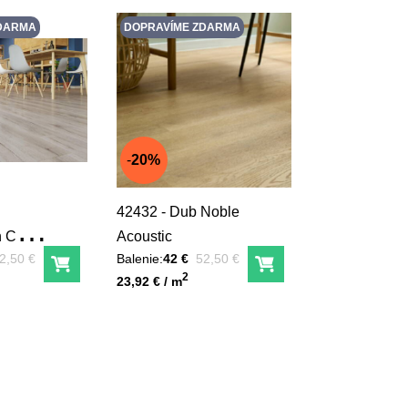
DARMA
DOPRAVÍME ZDARMA
20%
42432 - Dub Noble
n CBC
Acoustic
red zľavou:
Pred zľavou:
2,50 €
Balenie:
42 €
52,50 €
Do košíka
Do košíka
Unit price
2
23,92 € / m