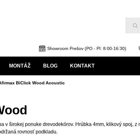
Hľ
Showroom Prešov (PO - PI: 8:00-16:30)
MONTÁŽ
BLOG
KONTAKT
Afirmax BiClick Wood Acoustic
 Wood
a v širokej ponuke drevodekórov. Hrúbka 4mm, klikový spoj, z 
dodržaná rovnosť podkladu.