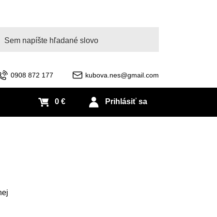
adať
0908 872 177
kubova.nes@gmail.com
0 €
Prihlásiť sa
nej