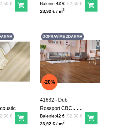
red zľavou:
Pred zľavou:
2,50 €
Balenie:
42 €
52,50 €
Do košíka
Do košíka
Unit price
2
23,92 € / m
DARMA
DOPRAVÍME ZDARMA
20%
41632 - Dub
coustic
Rossport CBC
red zľavou:
Pred zľavou:
2,50 €
Balenie:
42 €
52,50 €
Acoustic
Do košíka
Do košíka
Unit price
2
23,92 € / m