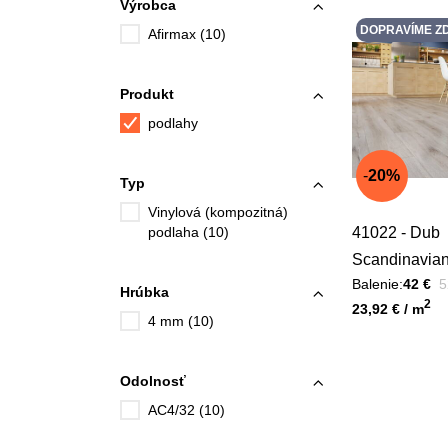
Výrobca
DOPRAVÍME Z
Afirmax (10)
Produkt
podlahy
20%
Typ
Vinylová (kompozitná)
podlaha (10)
41022 - Dub
Scandinavia
P
Balenie:
42 €
5
Acoustic
Hrúbka
Unit price
2
23,92 € / m
4 mm (10)
Odolnosť
AC4/32 (10)