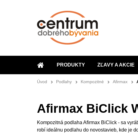
PRODUKTY
ZĽAVY A AKCIE
ÚVOD
Úvod
Podlahy
Kompozitné
Afirmax
Afirmax BiClick
Kompozitná podlaha Afirmax BiClick - sa vyráb
robí ideálnu podlahu do novostavieb, kde je 