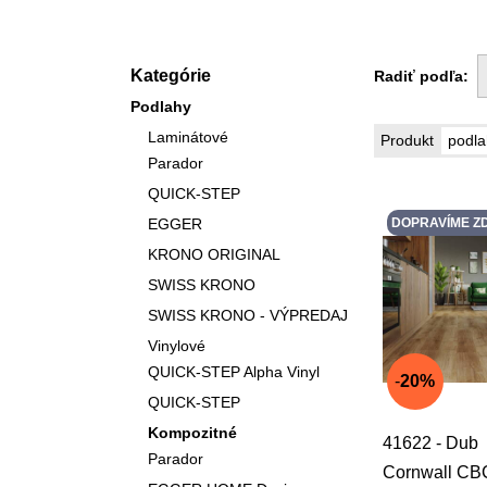
Kategórie
Radiť podľa:
Podlahy
Laminátové
podla
Produkt
Parador
QUICK-STEP
EGGER
DOPRAVÍME Z
KRONO ORIGINAL
SWISS KRONO
SWISS KRONO - VÝPREDAJ
Vinylové
QUICK-STEP Alpha Vinyl
20%
QUICK-STEP
Kompozitné
41622 - Dub
Parador
Cornwall CB