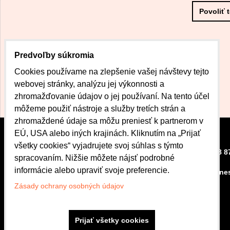
Povoliť 
Predvoľby súkromia
Cookies používame na zlepšenie vašej návštevy tejto
webovej stránky, analýzu jej výkonnosti a
zhromažďovanie údajov o jej používaní. Na tento účel
môžeme použiť nástroje a služby tretích strán a
zhromaždené údaje sa môžu preniesť k partnerom v
EÚ, USA alebo iných krajinách. Kliknutím na „Prijať
všetky cookies“ vyjadrujete svoj súhlas s týmto
CENTRUM DOBRÉHO
+421 908 8
spracovaním. Nižšie môžete nájsť podrobné
BÝVANIA
informácie alebo upraviť svoje preferencie.
kubova.ne
Bardejovská 42
080 01 Prešov
Zásady ochrany osobných údajov
Otváracie hodiny
Po.-Pi.: 8:00 - 16:30
Prijať všetky cookies