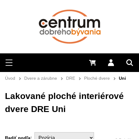
Hľadať
Menu
0 €
Prihlásiť 
Sem 
Úvod
Dvere a zárubne
DRE
Ploché dvere
Uni
Lakované ploché interiérové
dvere DRE Uni
Radiť podľa: