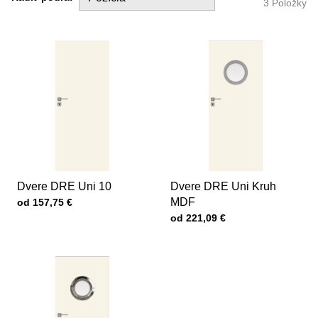
3
Položky
Dvere DRE Uni 10
Dvere DRE Uni Kruh
Cena s DPH
MDF
od 157,75 €
Cena s DPH
od 221,09 €