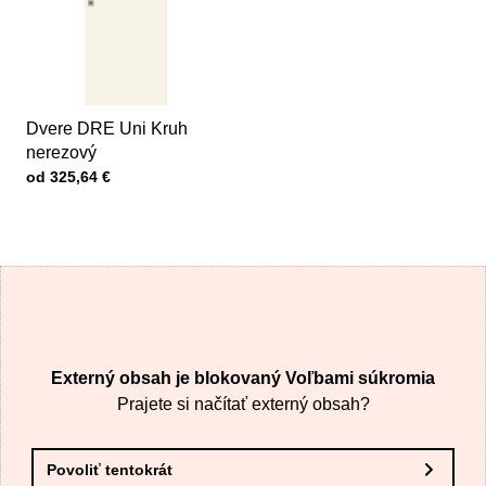
Dvere DRE Uni Kruh
nerezový
Cena s DPH
od 325,64 €
Externý obsah je blokovaný Voľbami súkromia
Prajete si načítať externý obsah?
Povoliť tentokrát