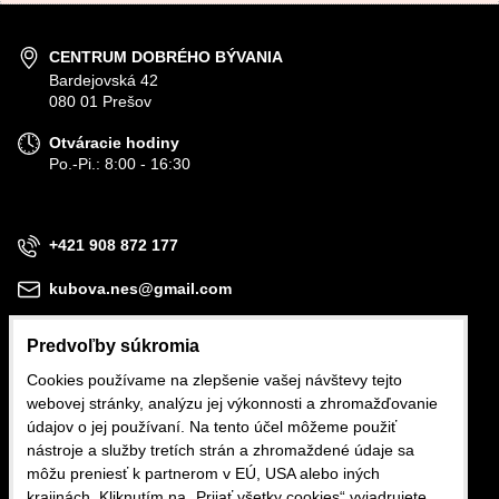
CENTRUM DOBRÉHO BÝVANIA
Bardejovská 42
080 01 Prešov
Otváracie hodiny
Po.-Pi.: 8:00 - 16:30
+421 908 872 177
kubova.nes@gmail.com
Predvoľby súkromia
Cookies používame na zlepšenie vašej návštevy tejto
webovej stránky, analýzu jej výkonnosti a zhromažďovanie
Obchodné podmienky
údajov o jej používaní. Na tento účel môžeme použiť
nástroje a služby tretích strán a zhromaždené údaje sa
Reklamačné podmienky
môžu preniesť k partnerom v EÚ, USA alebo iných
krajinách. Kliknutím na „Prijať všetky cookies“ vyjadrujete