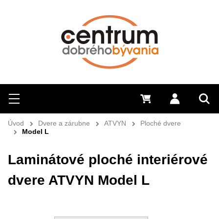
Hľadať
Menu
0 €
Prihlásiť 
Sem 
Úvod
Dvere a zárubne
ATVYN
Ploché dvere
Model L
Laminátové ploché interiérové
dvere ATVYN Model L