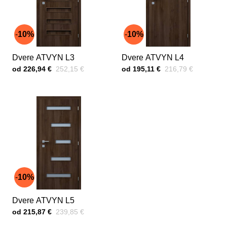
10%
10%
Dvere ATVYN L3
Dvere ATVYN L4
Cena s DPH
Pred zľavou:
Cena s DPH
Pred zľavou:
od 226,94 €
252,15 €
od 195,11 €
216,79 €
10%
Dvere ATVYN L5
Cena s DPH
Pred zľavou:
od 215,87 €
239,85 €