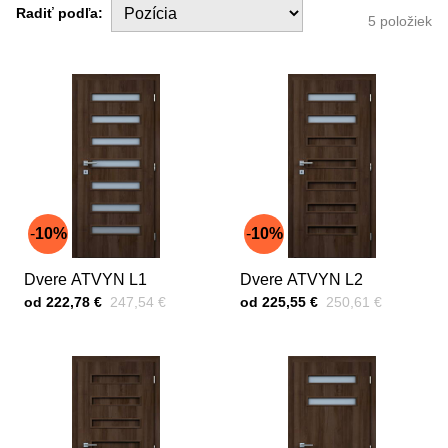
Radiť podľa:
5
položiek
10%
10%
Dvere ATVYN L1
Dvere ATVYN L2
Cena s DPH
Pred zľavou:
Cena s DPH
Pred zľavou:
od 222,78 €
247,54 €
od 225,55 €
250,61 €