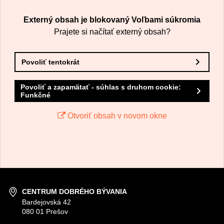
Externý obsah je blokovaný Voľbami súkromia
Prajete si načítať externý obsah?
Povoliť tentokrát
Povoliť a zapamätať - súhlas s druhom cookie:
Funkčné
Otvoriť obsah v novom okne
CENTRUM DOBRÉHO BÝVANIA
Bardejovská 42
080 01 Prešov