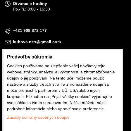
Otváracie hodiny
Po.-Pi.: 8:00 - 16:30
+421 908 872 177
kubova.nes@gmail.com
Predvoľby súkromia
Cookies používame na zlepšenie vašej návštevy tejto
webovej stránky, analýzu jej výkonnosti a zhromažďovanie
Obchodné podmienky
údajov o jej používaní. Na tento účel môžeme použiť
nástroje a služby tretích strán a zhromaždené údaje sa
Reklamačné podmienky
môžu preniesť k partnerom v EÚ, USA alebo iných
krajinách. Kliknutím na „Prijať všetky cookies“ vyjadrujete
Ochrana osobných údajov
svoj súhlas s týmto spracovaním. Nižšie môžete nájsť
podrobné informácie alebo upraviť svoje preferencie.
Zásady ochrany osobných údajov