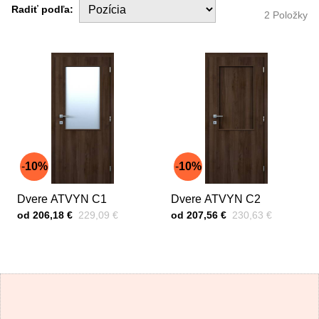
Radiť podľa:
2
Položky
10%
10%
Dvere ATVYN C1
Dvere ATVYN C2
Cena s DPH
Pred zľavou:
Cena s DPH
Pred zľavou:
od 206,18 €
229,09 €
od 207,56 €
230,63 €