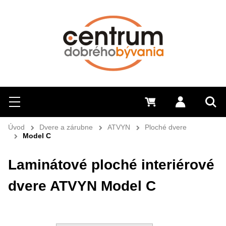
Hľadať
Menu
0 €
Prihlásiť 
Sem 
Úvod
Dvere a zárubne
ATVYN
Ploché dvere
Model C
Laminátové ploché interiérové
dvere ATVYN Model C