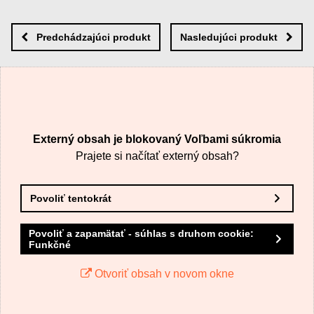
Nová otázka k produktu
Nový komentár
MENO
Predchádzajúci produkt
Nasledujúci produkt
VÁŠ E-MAIL
Externý obsah je blokovaný Voľbami súkromia
VAŠA OTÁZKA K PRODUKTU
Prajete si načítať externý obsah?
Povoliť tentokrát
Povoliť a zapamätať - súhlas s druhom cookie:
Funkčné
Odoslať
Otvoriť obsah v novom okne