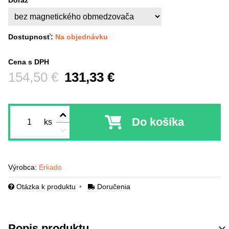
Doraz
Dostupnosť:
Na objednávku
Cena s DPH
Pred zľavou:
154,50 €
131,33 €
Do košíka
ks
Výrobca:
Erkado
Otázka k produktu
Doručenia
Popis produktu