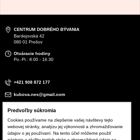
CENTRUM DOBRÉHO BÝVANIA
Bardejovská 42
080 01 Prešov
Otváracie hodiny
Po.-Pi.: 8:00 - 16:30
+421 908 872 177
kubova.nes@gmail.com
Predvoľby súkromia
Cookies používame na zlepšenie vašej návštevy tejto
webovej stránky, analýzu jej výkonnosti a zhromažďovanie
Obchodné podmienky
údajov o jej používaní. Na tento účel môžeme použiť
nástroje a služby tretích strán a zhromaždené údaje sa