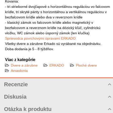
Kovania:
- tri strieborné dvojčapové s horizontálnou reguláciou vo falcovom
krídle, tri skryté pánty s horizontálnou a vertikálnou reguláciou v
bezfalcovom krídle alebo dva v reverznom krídle
- klasický zámok vo falcovom krídle alebo magnetický v
bezfalcovom a reverznom krídle na dózický kľúč, cylindrickú
vložku, WC zámok alebo úsporný zámok (len kľučka)
Sprievodca povrchovými úpravami ERKADO
Všetky dvere a zárubne Erkado sú vyrábané na objednávku.
Doba dodania je 5 - 8 týždňov.
Viac z kategórie
Dvere a zárubne
ERKADO
Ploché dvere
Ansedonia
Recenzie
Hodnotenie produktu
Diskusia
Komentáre k produktu
Otázka k produktu
Zatiaľ nie sú žiadne komentáre! Buďte prvý!