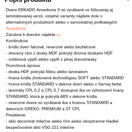
Dvere ERKADO Ansedonia 9 sú vyrábané vo fóliovanej aj
laminátovanej verzii, ostatné varianty nájdete dole v
alternatívnych produktoch alebo v samostatnej podkategórii
Ansedonia
.
Zárubne k dverám nájdete
tu
.
Konštrukcia:
- krídlo dverí falcové, reverzné alebo bezfalcové
- drevený rám z dosky MDF pokrytý dvoma doskami HDF
- voštinová výplň alebo výplň z plnej drevotriesky
Povrchová úprava:
- doska HDF pokrytá fóliou alebo laminátom
- hrana krídla zhotovená technológiou SOFT alebo STANDARD
- hrana krídla STANDARD v dekore dverí alebo v čiernej farbe
- lamináty CPL 0,2 a CPL 0,7 dostupné iba vo vyhotovení hrany
STANDARD, ktorá je pokrytá ABS v dekore krídla
- reverzné dvere sú vyrábané iba s hranou STANDARD a
dekoroch GREKO, PREMIUM a ST CPL
Presklenie:
- sklo decormat mliečne alebo číre alebo obojstranne hladké
bezpečnostné sklo VSG 221 mliečne