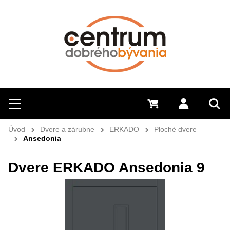
Hľadať
Menu
0 €
Prihlásiť 
Sem 
Úvod
Dvere a zárubne
ERKADO
Ploché dvere
Ansedonia
Dvere ERKADO Ansedonia 9