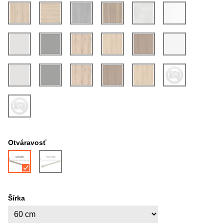
Otváravosť
Šírka