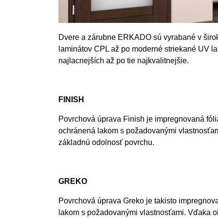
Dvere a zárubne ERKADO sú vyrabané v širokej
laminátov CPL až po moderné striekané UV lak
najlacnejších až po tie najkvalitnejšie.
FINISH
Povrchová úprava Finish je impregnovaná fólia
ochránená lakom s požadovanými vlastnosťami.
základnú odolnosť povrchu.
GREKO
Povrchová úprava Greko je takisto impregnova
lakom s požadovanými vlastnosťami. Vďaka obs