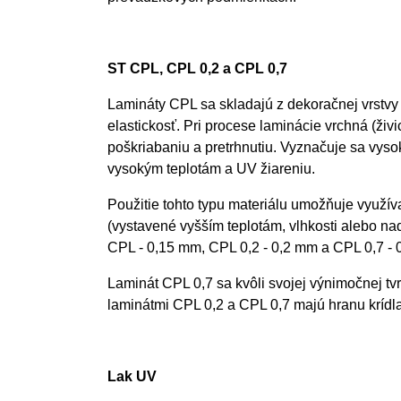
ST CPL, CPL 0,2 a CPL 0,7
Lamináty CPL sa skladajú z dekoračnej vrstvy
elastickosť. Pri procese laminácie vrchná (živ
poškriabaniu a pretrhnutiu. Vyznačuje sa vys
vysokým teplotám a UV žiareniu.
Použitie tohto typu materiálu umožňuje využív
(vystavené vyšším teplotám, vlhkosti alebo na
CPL - 0,15 mm, CPL 0,2 - 0,2 mm a CPL 0,7 -
Laminát CPL 0,7 sa kvôli svojej výnimočnej tvrd
laminátmi CPL 0,2 a CPL 0,7 majú hranu krídl
Lak UV