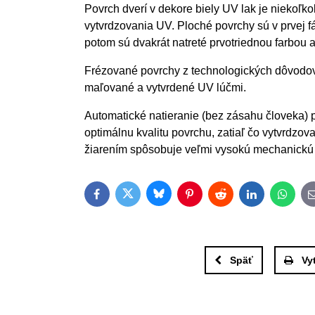
Povrch dverí v dekore biely UV lak je niekoľk
vytvrdzovania UV. Ploché povrchy sú v prvej
potom sú dvakrát natreté prvotriednou farbou 
Frézované povrchy z technologických dôvodov
maľované a vytvrdené UV lúčmi.
Automatické natieranie (bez zásahu človeka)
optimálnu kvalitu povrchu, zatiaľ čo vytvrdzo
žiarením spôsobuje veľmi vysokú mechanickú
Bluesky
Twitter
Facebook
Pinterest
Reddit
LinkedIn
Whats
Späť
Vy