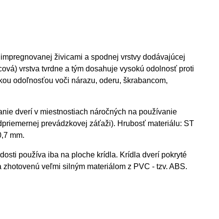
 impregnovanej živicami a spodnej vrstvy dodávajúcej
icová) vrstva tvrdne a tým dosahuje vysokú odolnosť proti
okou odoľnosťou voči nárazu, oderu, škrabancom,
anie dverí v miestnostiach náročných na používanie
dpriemernej prevádzkovej záťaži). Hrubosť materiálu: ST
 0,7 mm.
osti používa iba na ploche krídla. Krídla dverí pokryté
a zhotovenú veľmi silným materiálom z PVC - tzv. ABS.