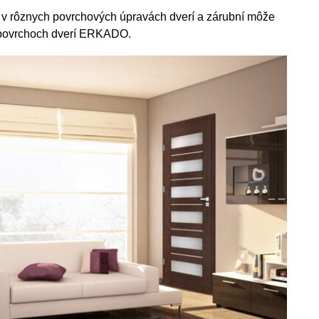
a v rôznych povrchových úpravách dverí a zárubní môže
o povrchoch dverí ERKADO.