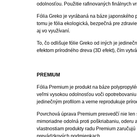
odolnosťou. Použitie rafinovaných finálnych vr
Fólia Greko je vyrábaná na báze japonského p
tomu je fólia ekologická, bezpečná pre zdravie
aj vo využívaní.
To, čo odlišuje fólie Greko od iných je jedineč
efektom prírodného dreva (3D efekt), čím vytv
PREMIUM
Fólia Premium je produkt na báze polypropylén
veľmi vysokou odolnosťou voči opotrebovaniu 
jedinečným profilom a verne reprodukuje prír
Povrchová úprava Premium presvedčí nie len s
mimoriadne odolná proti poškriabaniu, oderu
vlastnostiam produkty radu Premium zaručujú
prevádzkových podmienkach.