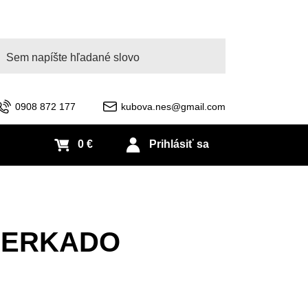
adať
0908 872 177
kubova.nes@gmail.com
0 €
Prihlásiť sa
rí ERKADO