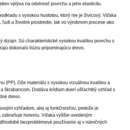
stiev vplýva na odolnosť povrchu a jeho elasticitu.
odkladu s vysokou hustotou, ktorý nie je živicový. Vďaka
, ľudí a životné prostredie, tak vo výrobnom procese ako
ný dizajn. Sú charakteristické vysokou kvalitou povrchu s
árajú dokonalú ilúziu pripomínajúcu drevo.
u (PP), čiže materiálu s vysokou vizuálnou kvalitou a
a škrabancom. Dodáva krídlam dverí ušľachtilý vzhľad s
odné drevo.
vojim vzhľadom, alej aj funkčnosťou, pretože je
 a zabraňuje horeniu. Vďaka vyššie uvedeným
 dlhodobé bezproblémové používanie aj v náročných