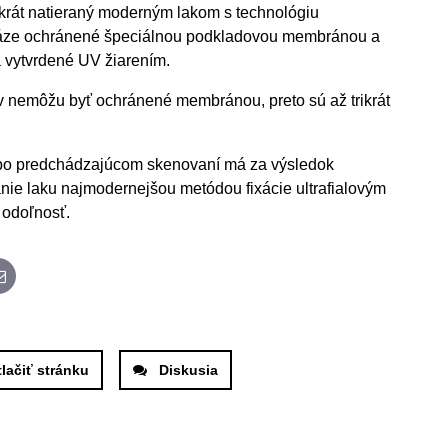
okrát natieraný moderným lakom s technológiu
 fáze ochránené špeciálnou podkladovou membránou a
a vytvrdené UV žiarením.
 nemôžu byť ochránené membránou, preto sú až trikrát
 po predchádzajúcom skenovaní má za výsledok
vanie laku najmodernejšou metódou fixácie ultrafialovým
 odoľnosť.
App
E-mail
tlačiť stránku
Diskusia