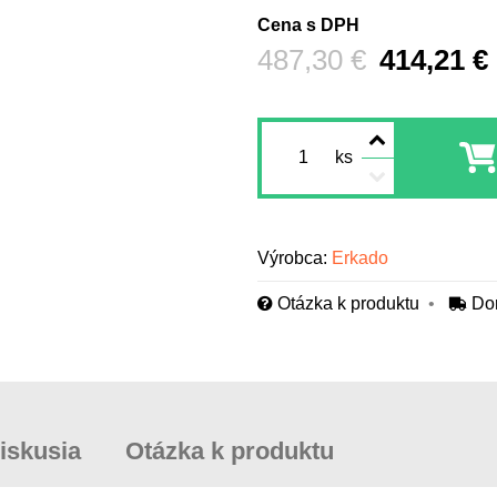
Cena s DPH
Pred zľavou:
487,30 €
414,21 €
ks
Výrobca:
Erkado
Otázka k produktu
Do
iskusia
Otázka k produktu