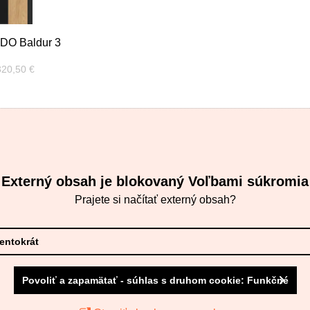
DO Baldur 3
red zľavou:
320,50 €
Externý obsah je blokovaný Voľbami súkromia
Prajete si načítať externý obsah?
tentokrát
Povoliť a zapamätať - súhlas s druhom cookie: Funkčné