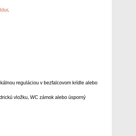
ldur
.
rtikálnou reguláciou v bezfalcovom krídle alebo
indrickú vložku, WC zámok alebo úsporný