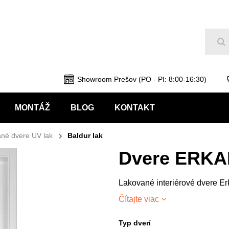
Hľ
Showroom Prešov (PO - PI: 8:00-16:30)
MONTÁŽ
BLOG
KONTAKT
né dvere UV lak
Baldur lak
Dvere ERKA
Lakované interiérové dvere Er
Čítajte viac
Typ dverí