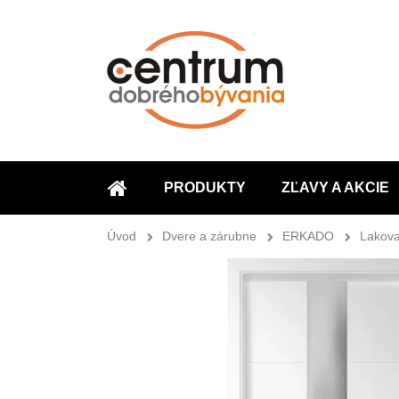
PRODUKTY
ZĽAVY A AKCIE
ÚVOD
Úvod
Dvere a zárubne
ERKADO
Lakova