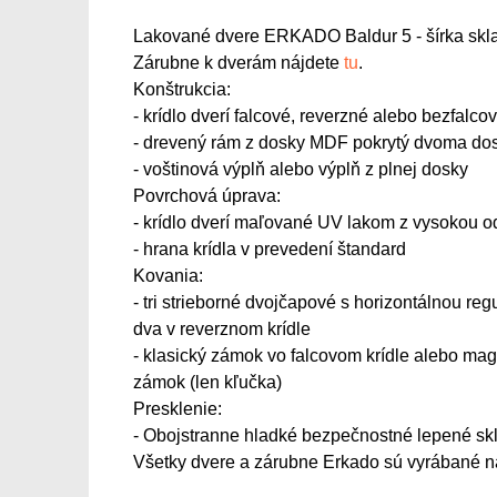
Lakované dvere ERKADO Baldur 5 - šírka skla 
Zárubne k dverám nájdete
tu
.
Konštrukcia:
- krídlo dverí falcové, reverzné alebo bezfalc
- drevený rám z dosky MDF pokrytý dvoma d
- voštinová výplň alebo výplň z plnej dosky
Povrchová úprava:
- krídlo dverí maľované UV lakom z vysokou 
- hrana krídla v prevedení štandard
Kovania:
- tri strieborné dvojčapové s horizontálnou reg
dva v reverznom krídle
- klasický zámok vo falcovom krídle alebo ma
zámok (len kľučka)
Presklenie:
- Obojstranne hladké bezpečnostné lepené skl
Všetky dvere a zárubne Erkado sú vyrábané na