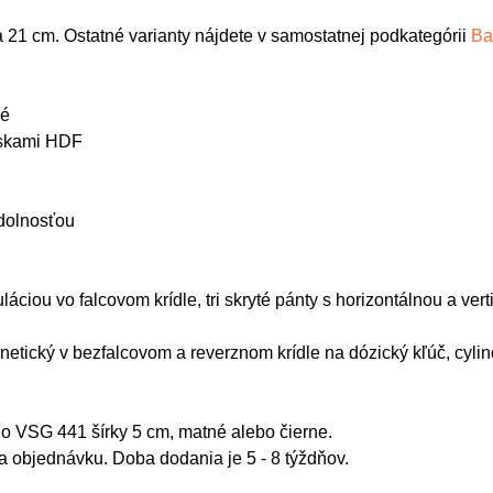
21 cm. Ostatné varianty nájdete v samostatnej podkategórii
Ba
ové
oskami HDF
odolnosťou
uláciou vo falcovom krídle, tri skryté pánty s horizontálnou a ve
gnetický v bezfalcovom a reverznom krídle na dózický kľúč, cyl
o VSG 441 šírky 5 cm, matné alebo čierne.
 objednávku. Doba dodania je 5 - 8 týždňov.