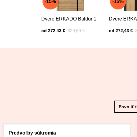
15%
15%
Dvere ERKADO Baldur 1
Dvere ERKA
Cena s DPH
Pred zľavou:
Cena s DPH
P
od 272,43 €
320,50 €
od 272,43 €
Povoliť 
Predvoľby súkromia