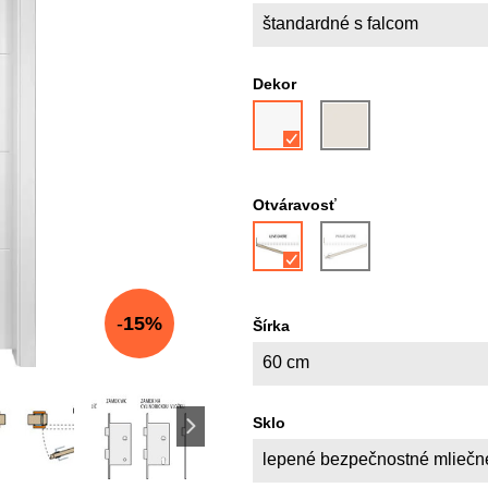
štandardné s falcom
Dekor
Otváravosť
15%
Šírka
60 cm
Sklo