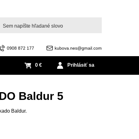
adať
0908 872 177
kubova.nes@gmail.com
0 €
Prihlásiť sa
DO Baldur 5
kado Baldur.