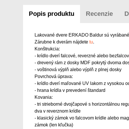
Popis produktu
Recenzie
D
Lakované dvere ERKADO Baldur sú vyrábané v 
Zárubne k dverám nájdete
tu
.
Konštrukcia:
- krídlo dverí falcové, reverzné alebo bezfalc
- drevený rám z dosky MDF pokrytý dvoma d
- voštinová výplň alebo výplň z plnej dosky
Povrchová úprava:
- krídlo dverí maľované UV lakom z vysokou 
- hrana krídla v prevedení štandard
Kovania:
- tri strieborné dvojčapové s horizontálnou reg
dva v reverznom krídle
- klasický zámok vo falcovom krídle alebo ma
zámok (len kľučka)