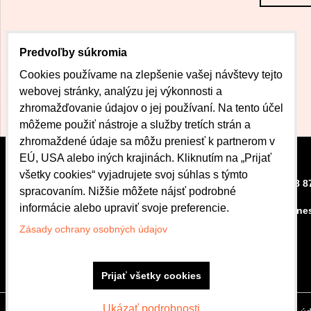
Predvoľby súkromia
Cookies používame na zlepšenie vašej návštevy tejto
webovej stránky, analýzu jej výkonnosti a
zhromažďovanie údajov o jej používaní. Na tento účel
môžeme použiť nástroje a služby tretích strán a
zhromaždené údaje sa môžu preniesť k partnerom v
EÚ, USA alebo iných krajinách. Kliknutím na „Prijať
všetky cookies“ vyjadrujete svoj súhlas s týmto
CENTRUM DOBRÉHO
+421 908 8
spracovaním. Nižšie môžete nájsť podrobné
BÝVANIA
informácie alebo upraviť svoje preferencie.
kubova.ne
Bardejovská 42
080 01 Prešov
Zásady ochrany osobných údajov
Otváracie hodiny
Po.-Pi.: 8:00 - 16:30
Prijať všetky cookies
Ukázať podrobnosti