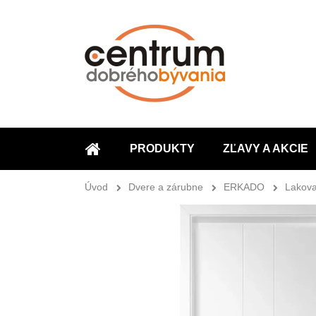
PRODUKTY
ZĽAVY A AKCIE
ÚVOD
Úvod
Dvere a zárubne
ERKADO
Lakova