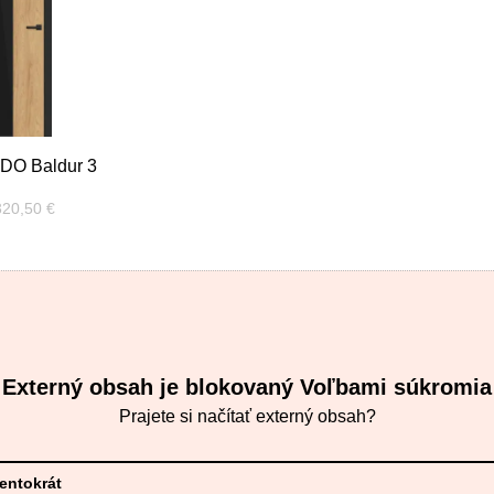
DO Baldur 3
red zľavou:
320,50 €
Externý obsah je blokovaný Voľbami súkromia
Prajete si načítať externý obsah?
tentokrát