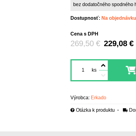
bez dodatočného spodného 
Dostupnosť:
Na objednávk
Cena s DPH
Pred zľavou:
269,50 €
229,08 €
ks
Výrobca:
Erkado
Otázka k produktu
Do