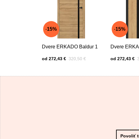
15%
15%
Dvere ERKADO Baldur 1
Dvere ERKA
Cena s DPH
Pred zľavou:
Cena s DPH
P
od 272,43 €
320,50 €
od 272,43 €
Povoliť 