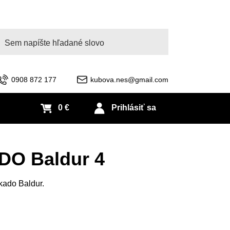
adať
0908 872 177
kubova.nes@gmail.com
0 €
Prihlásiť sa
DO Baldur 4
kado Baldur.