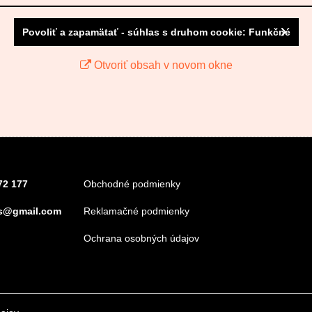
Povoliť a zapamätať - súhlas s druhom cookie: Funkčné
Otvoriť obsah v novom okne
72 177
Obchodné podmienky
s@gmail.com
Reklamačné podmienky
Ochrana osobných údajov