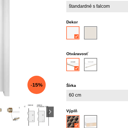
štandardné s falcom
Dekor
Otváravosť
15%
Šírka
60 cm
Výplň