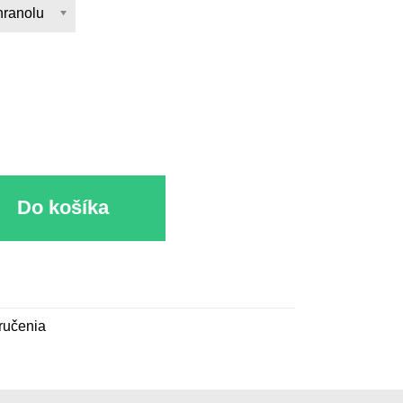
hranolu
u
Do košíka
ručenia