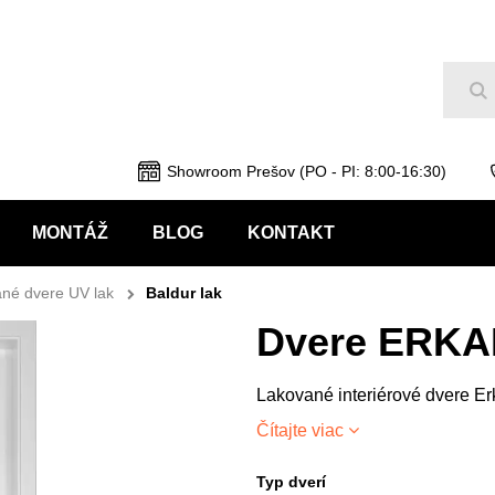
Hľ
Showroom Prešov (PO - PI: 8:00-16:30)
MONTÁŽ
BLOG
KONTAKT
né dvere UV lak
Baldur lak
Dvere ERKA
Lakované interiérové dvere Er
Čítajte viac
Typ dverí