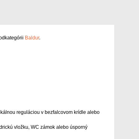
odkategórii
Baldur
.
rtikálnou reguláciou v bezfalcovom krídle alebo
indrickú vložku, WC zámok alebo úsporný