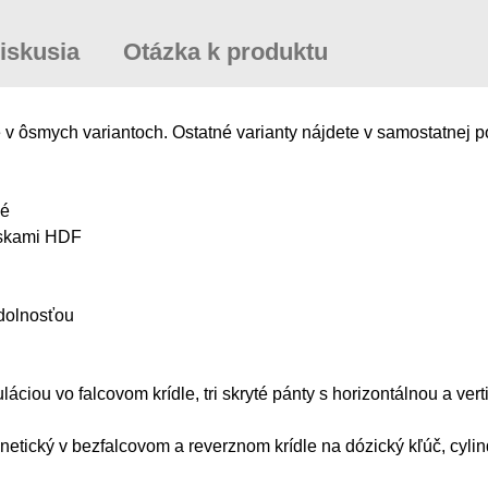
iskusia
Otázka k produktu
ôsmych variantoch. Ostatné varianty nájdete v samostatnej p
ové
oskami HDF
odolnosťou
uláciou vo falcovom krídle, tri skryté pánty s horizontálnou a ve
gnetický v bezfalcovom a reverznom krídle na dózický kľúč, cyl