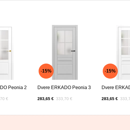
15%
15%
DO Peonia 2
Dvere ERKADO Peonia 3
Dvere ERKAD
 zľavou:
Cena s DPH
Pred zľavou:
Cena s DPH
Pred 
70 €
283,65 €
333,70 €
283,65 €
333,