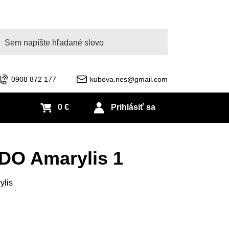
adať
0908 872 177
kubova.nes@gmail.com
0 €
Prihlásiť sa
DO Amarylis 1
ylis