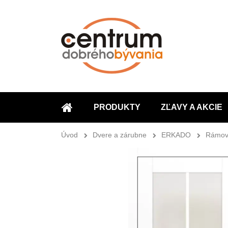
PRODUKTY
ZĽAVY A AKCIE
ÚVOD
Úvod
Dvere a zárubne
ERKADO
Rámov