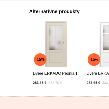
Alternatívne produkty
15%
15%
Dvere ERKADO Peonia 1
Dvere ERKA
Cena s DPH
Pred zľavou:
Cena s DPH
Pred
283,65 €
333,70 €
283,65 €
333,