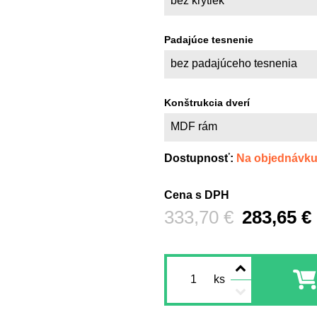
bez krytiek
Padajúce tesnenie
bez padajúceho tesnenia
Konštrukcia dverí
MDF rám
Dostupnosť:
Na objednávk
Cena s DPH
Pred zľavou:
333,70 €
283,65 €
ks