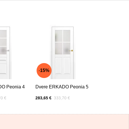
15%
O Peonia 4
Dvere ERKADO Peonia 5
zľavou:
Cena s DPH
Pred zľavou:
70 €
283,65 €
333,70 €