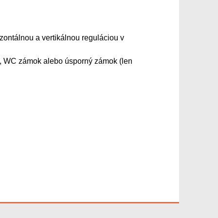
izontálnou a vertikálnou reguláciou v
žku, WC zámok alebo úsporný zámok (len