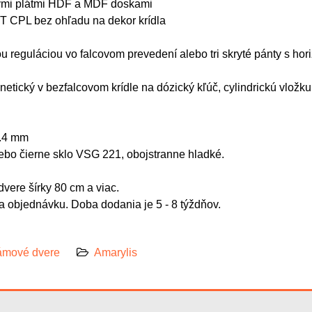
nkými plátmi HDF a MDF doskami
ST CPL bez ohľadu na dekor krídla
ou reguláciou vo falcovom prevedení alebo tri skryté pánty s hor
netický v bezfalcovom krídle na dózický kľúč, cylindrickú vlo
r.4 mm
lebo čierne sklo VSG 221, obojstranne hladké.
vere šírky 80 cm a viac.
 objednávku. Doba dodania je 5 - 8 týždňov.
mové dvere
Amarylis