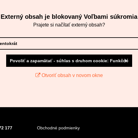
Externý obsah je blokovaný Voľbami súkromia
Prajete si načítať externý obsah?
tentokrát
Povoliť a zapamätať - súhlas s druhom cookie: Funkčné
Otvoriť obsah v novom okne
72 177
Obchodné podmienky