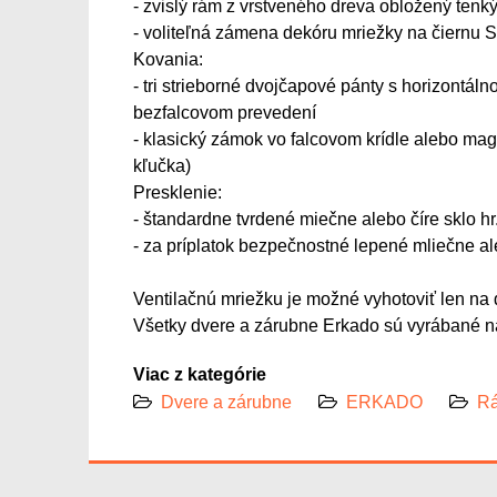
- zvislý rám z vrstveného dreva obložený te
- voliteľná zámena dekóru mriežky na čiernu 
Kovania:
- tri strieborné dvojčapové pánty s horizontáln
bezfalcovom prevedení
- klasický zámok vo falcovom krídle alebo mag
kľučka)
Presklenie:
- štandardne tvrdené miečne alebo číre sklo h
- za príplatok bezpečnostné lepené mliečne a
Ventilačnú mriežku je možné vyhotoviť len na d
Všetky dvere a zárubne Erkado sú vyrábané na
Viac z kategórie
Dvere a zárubne
ERKADO
Rá