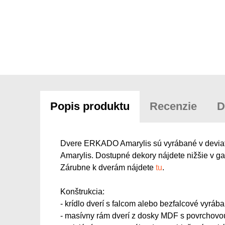
Popis produktu
Recenzie
D
Dvere ERKADO Amarylis sú vyrábané v deviatich
Amarylis. Dostupné dekory nájdete nižšie v gal
Zárubne k dverám nájdete
tu
.
Konštrukcia:
- krídlo dverí s falcom alebo bezfalcové vyr
- masívny rám dverí z dosky MDF s povrcho