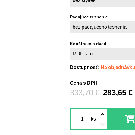
bez krytiek
Padajúce tesnenie
bez padajúceho tesnenia
Konštrukcia dverí
MDF rám
Dostupnosť:
Na objednávk
Cena s DPH
Pred zľavou:
333,70 €
283,65 €
ks