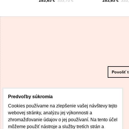
Cena s DPH
Pred zľavou:
Cena s DPH
Pred
283,65 €
333,70 €
283,65 €
333,
Povoliť 
Predvoľby súkromia
Cookies používame na zlepšenie vašej návštevy tejto
webovej stránky, analýzu jej výkonnosti a
zhromažďovanie údajov o jej používaní. Na tento účel
môžeme použiť nástroje a služby tretích strán a