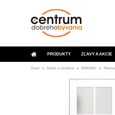
PRODUKTY
ZĽAVY A AKCIE
ÚVOD
Úvod
Dvere a zárubne
ERKADO
Rámov