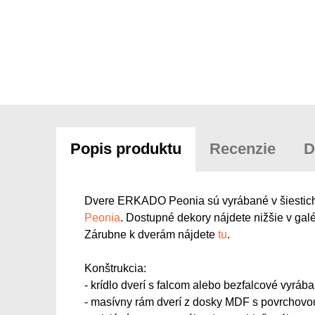
Popis produktu
Recenzie
D
Dvere ERKADO Peonia sú vyrábané v šiestich v
Peonia
. Dostupné dekory nájdete nižšie v galér
Zárubne k dverám nájdete
tu
.
Konštrukcia:
- krídlo dverí s falcom alebo bezfalcové vyr
- masívny rám dverí z dosky MDF s povrchov