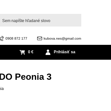
adať
0908 872 177
kubova.nes@gmail.com
0 €
Prihlásiť sa
DO Peonia 3
nia