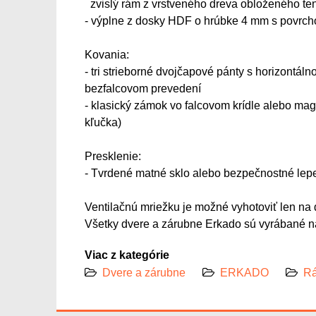
zvislý rám z vrstveného dreva obloženého 
- výplne z dosky HDF o hrúbke 4 mm s pov
Kovania:
- tri strieborné dvojčapové pánty s horizontáln
bezfalcovom prevedení
- klasický zámok vo falcovom krídle alebo mag
kľučka)
Presklenie:
- Tvrdené matné sklo alebo bezpečnostné lep
Ventilačnú mriežku je možné vyhotoviť len na d
Všetky dvere a zárubne Erkado sú vyrábané na
Viac z kategórie
Dvere a zárubne
ERKADO
Rá