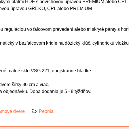
tenkými plátmi HDF s povrchovou úpravou PREMIUM alebo CPL
rchovou úpravou GREKO, CPL alebo PREMIUM
ou reguláciou vo falcovom prevedení alebo tri skryté pánty s hor
netický v bezfalcovom krídle na dózický kľúč, cylindrickú vlo
ené matné sklo VSG 221, obojstranne hladké.
vere šírky 80 cm a viac.
 objednávku. Doba dodania je 5 - 8 týždňov.
mové dvere
Peonia