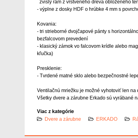
zvislý rám z vrstveného dreva obloženého 
- výplne z dosky HDF o hrúbke 4 mm s pov
Kovania:
- tri strieborné dvojčapové pánty s horizontáln
bezfalcovom prevedení
- klasický zámok vo falcovom krídle alebo mag
kľučka)
Presklenie:
- Tvrdené matné sklo alebo bezpečnostné lep
Ventilačnú mriežku je možné vyhotoviť len na d
Všetky dvere a zárubne Erkado sú vyrábané na
Viac z kategórie
Dvere a zárubne
ERKADO
Rá