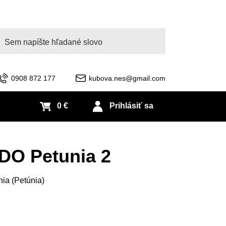
adať
0908 872 177
kubova.nes@gmail.com
0 €
Prihlásiť sa
DO Petunia 2
nia (Petúnia)