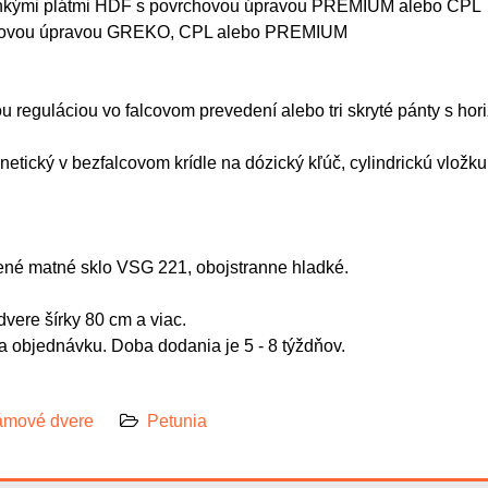
tenkými plátmi HDF s povrchovou úpravou PREMIUM alebo CPL
rchovou úpravou GREKO, CPL alebo PREMIUM
ou reguláciou vo falcovom prevedení alebo tri skryté pánty s hor
netický v bezfalcovom krídle na dózický kľúč, cylindrickú vlo
ené matné sklo VSG 221, obojstranne hladké.
vere šírky 80 cm a viac.
 objednávku. Doba dodania je 5 - 8 týždňov.
mové dvere
Petunia