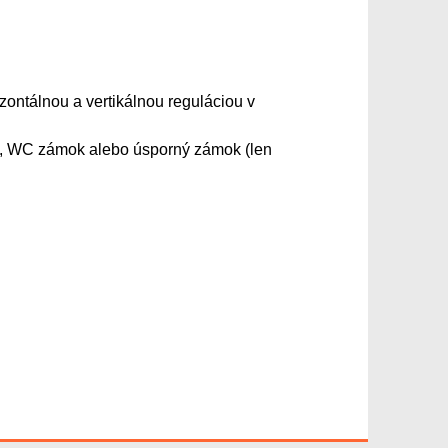
izontálnou a vertikálnou reguláciou v
žku, WC zámok alebo úsporný zámok (len