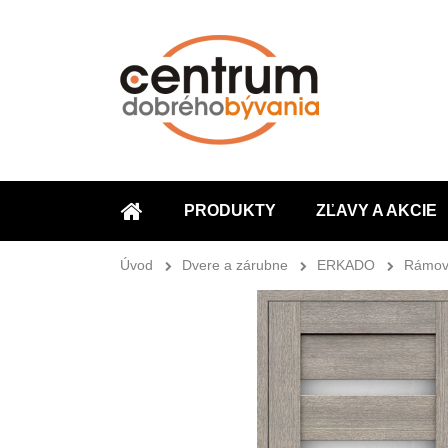
PRODUKTY
ZĽAVY A AKCIE
ÚVOD
Úvod
Dvere a zárubne
ERKADO
Rámov