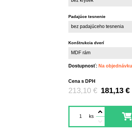
bez krytiek
Padajúce tesnenie
bez padajúceho tesnenia
Konštrukcia dverí
MDF rám
Dostupnosť:
Na objednávk
Cena s DPH
Pred zľavou:
213,10 €
181,13 €
ks