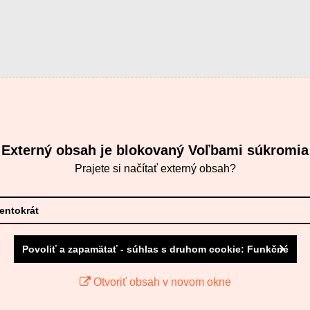
Externý obsah je blokovaný Voľbami súkromia
Prajete si načítať externý obsah?
tentokrát
Povoliť a zapamätať - súhlas s druhom cookie: Funkčné
Otvoriť obsah v novom okne