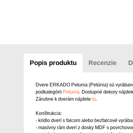
Popis produktu
Recenzie
D
Dvere ERKADO Petunia (Petúnia) sú vyrábané v
podkategórii
Petunia
. Dostupné dekory nájdete 
Zárubne k dverám nájdete
tu
.
Konštrukcia:
- krídlo dverí s falcom alebo bezfalcové vyr
- masívny rám dverí z dosky MDF s povrchov