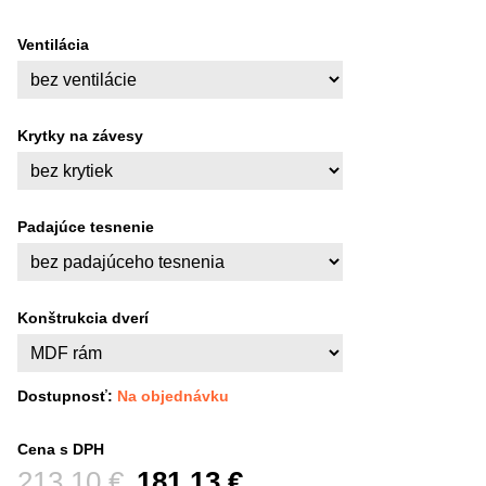
Ventilácia
Krytky na závesy
Padajúce tesnenie
Konštrukcia dverí
Dostupnosť:
Na objednávku
Cena s DPH
Pred zľavou:
213,10 €
181,13 €