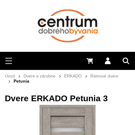
Hľadať
Menu
0 €
Prihlásiť 
Sem 
Úvod
Dvere a zárubne
ERKADO
Rámové dvere
Petunia
Dvere ERKADO Petunia 3