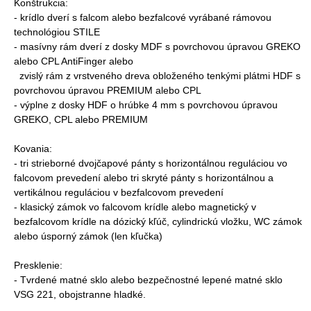
Konštrukcia:
- krídlo dverí s falcom alebo bezfalcové vyrábané rámovou
technológiou STILE
- masívny rám dverí z dosky MDF s povrchovou úpravou GREKO
alebo CPL AntiFinger alebo
zvislý rám z vrstveného dreva obloženého tenkými plátmi HDF s
povrchovou úpravou PREMIUM alebo CPL
- výplne z dosky HDF o hrúbke 4 mm s povrchovou úpravou
GREKO, CPL alebo PREMIUM
Kovania:
- tri strieborné dvojčapové pánty s horizontálnou reguláciou vo
falcovom prevedení alebo tri skryté pánty s horizontálnou a
vertikálnou reguláciou v bezfalcovom prevedení
- klasický zámok vo falcovom krídle alebo magnetický v
bezfalcovom krídle na dózický kľúč, cylindrickú vložku, WC zámok
alebo úsporný zámok (len kľučka)
Presklenie:
- Tvrdené matné sklo alebo bezpečnostné lepené matné sklo
VSG 221, obojstranne hladké.