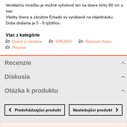
Ventilačnú mriežku je možné vyhotoviť len na dvere šírky 80 cm a
viac.
Všetky dvere a zárubne Erkado sú vyrábané na objednávku.
Doba dodania je 5 - 8 týždňov.
Viac z kategórie
Dvere a zárubne
ERKADO
Rámové dvere
Petunia
Recenzie
Hodnotenie produktu
Diskusia
Komentáre k produktu
Otázka k produktu
Zatiaľ nie sú žiadne komentáre! Buďte prvý!
Nová otázka k produktu
Nový komentár
MENO
Predchádzajúci produkt
Nasledujúci produkt