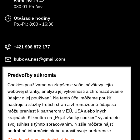
Bardejovská 42
080 01 Prešov
Otváracie hodiny
Po.-Pi.: 8:00 - 16:30
+421 908 872 177
kubova.nes@gmail.com
Predvoľby súkromia
Cookies používame na zlepšenie vašej návštevy tejto
webovej stránky, analýzu jej výkonnosti a zhromažďovanie
Obchodné podmienky
údajov o jej používaní. Na tento účel môžeme použiť
nástroje a služby tretích strán a zhromaždené údaje sa
Reklamačné podmienky
môžu preniesť k partnerom v EÚ, USA alebo iných
krajinách. Kliknutím na „Prijať všetky cookies“ vyjadrujete
Ochrana osobných údajov
svoj súhlas s týmto spracovaním. Nižšie môžete nájsť
podrobné informácie alebo upraviť svoje preferencie.
Zásady ochrany osobných údajov