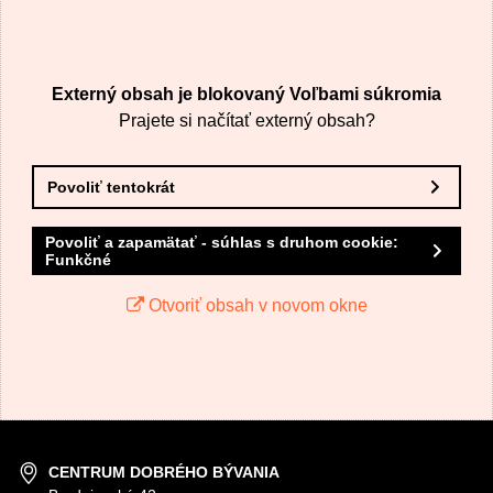
VÁŠ E-MAIL
Externý obsah je blokovaný Voľbami súkromia
VAŠA OTÁZKA K PRODUKTU
Prajete si načítať externý obsah?
Povoliť tentokrát
Povoliť a zapamätať - súhlas s druhom cookie:
Funkčné
Odoslať
Otvoriť obsah v novom okne
CENTRUM DOBRÉHO BÝVANIA