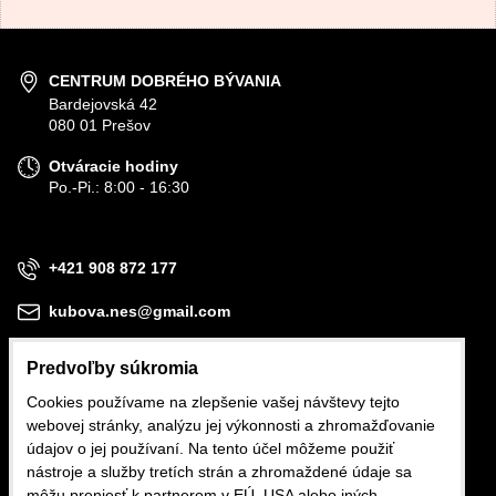
CENTRUM DOBRÉHO BÝVANIA
Bardejovská 42
080 01 Prešov
Otváracie hodiny
Po.-Pi.: 8:00 - 16:30
+421 908 872 177
kubova.nes@gmail.com
Predvoľby súkromia
Cookies používame na zlepšenie vašej návštevy tejto
webovej stránky, analýzu jej výkonnosti a zhromažďovanie
Obchodné podmienky
údajov o jej používaní. Na tento účel môžeme použiť
nástroje a služby tretích strán a zhromaždené údaje sa
Reklamačné podmienky
môžu preniesť k partnerom v EÚ, USA alebo iných