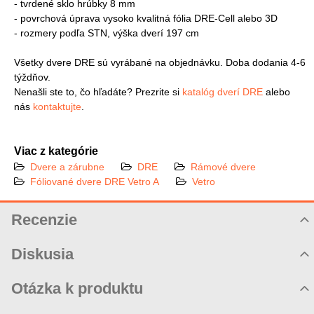
- tvrdené sklo hrúbky 8 mm
- povrchová úprava vysoko kvalitná fólia DRE-Cell alebo 3D
- rozmery podľa STN, výška dverí 197 cm
Všetky dvere DRE sú vyrábané na objednávku. Doba dodania 4-6
týždňov.
Nenašli ste to, čo hľadáte? Prezrite si
katalóg dverí DRE
alebo
nás
kontaktujte
.
Viac z kategórie
Dvere a zárubne
DRE
Rámové dvere
Fóliované dvere DRE Vetro A
Vetro
Recenzie
Hodnotenie produktu
Diskusia
Komentáre k produktu
Otázka k produktu
Zatiaľ nie sú žiadne komentáre! Buďte prvý!
Nová otázka k produktu