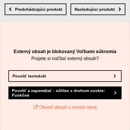
Nový komentár
MENO
Predchádzajúci produkt
Nasledujúci produkt
VÁŠ E-MAIL
Externý obsah je blokovaný Voľbami súkromia
VAŠA OTÁZKA K PRODUKTU
Prajete si načítať externý obsah?
Povoliť tentokrát
Povoliť a zapamätať - súhlas s druhom cookie:
Funkčné
Odoslať
Otvoriť obsah v novom okne