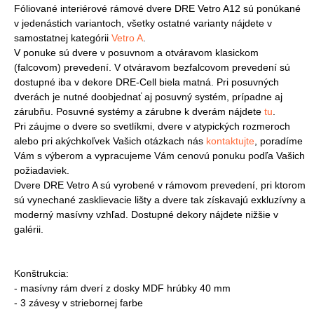
Fóliované interiérové rámové dvere DRE Vetro A12 sú ponúkané
v jedenástich variantoch, všetky ostatné varianty nájdete v
samostatnej kategórii
Vetro A
.
V ponuke sú dvere v posuvnom a otváravom klasickom
(falcovom) prevedení. V otváravom bezfalcovom prevedení sú
dostupné iba v dekore DRE-Cell biela matná. Pri posuvných
dverách je nutné doobjednať aj posuvný systém, prípadne aj
zárubňu. Posuvné systémy a zárubne k dverám nájdete
tu
.
Pri záujme o dvere so svetlíkmi, dvere v atypických rozmeroch
alebo pri akýchkoľvek Vašich otázkach nás
kontaktujte
, poradíme
Vám s výberom a vypracujeme Vám cenovú ponuku podľa Vašich
požiadaviek.
Dvere DRE Vetro A sú vyrobené v rámovom prevedení, pri ktorom
sú vynechané zasklievacie lišty a dvere tak získavajú exkluzívny a
moderný masívny vzhľad. Dostupné dekory nájdete nižšie v
galérii.
Konštrukcia:
- masívny rám dverí z dosky MDF hrúbky 40 mm
- 3 závesy v striebornej farbe