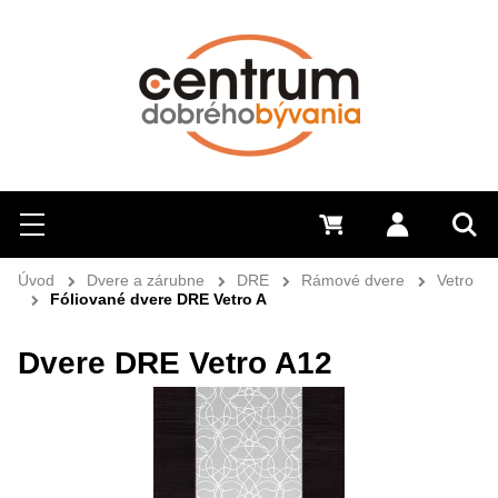
Hľadať
Menu
0 €
Prihlásiť 
Sem 
Úvod
Dvere a zárubne
DRE
Rámové dvere
Vetro
Fóliované dvere DRE Vetro A
Dvere DRE Vetro A12