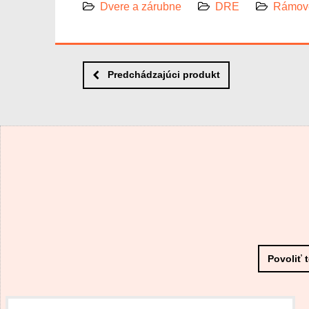
Dvere a zárubne
DRE
Rámové
Predchádzajúci produkt
Povoliť 