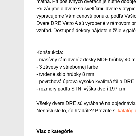
matná. Pri posuvných dverách je nutné doobj
Pri záujme o dvere so svetlíkmi, dvere v aty
vypracujeme Vám cenovú ponuku podľa Vašic
Dvere DRE Vetro A sú vyrobené v rámovom prev
vzhľad. Dostupné dekory nájdete nižšie v galér
Konštrukcia:
- masívny rám dverí z dosky MDF hrúbky 40 
- 3 závesy v striebornej farbe
- tvrdené sklo hrúbky 8 mm
- povrchová úprava vysoko kvalitná fólia DRE
- rozmery podľa STN, výška dverí 197 cm
Všetky dvere DRE sú vyrábané na objednávku
Nenašli ste to, čo hľadáte? Prezrite si
katalóg
Viac z kategórie