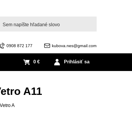
adať
0908 872 177
kubova.nes@gmail.com
0 €
Prihlásiť sa
etro A11
Vetro A