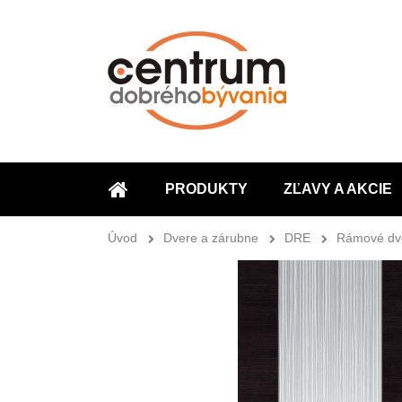
PRODUKTY
ZĽAVY A AKCIE
ÚVOD
Úvod
Dvere a zárubne
DRE
Rámové dv