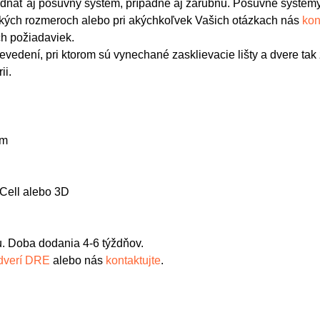
ednať aj posuvný systém, prípadne aj zárubňu. Posuvné systém
pických rozmeroch alebo pri akýchkoľvek Vašich otázkach nás
kon
h požiadaviek.
edení, pri ktorom sú vynechané zasklievacie lišty a dvere tak
ii.
mm
-Cell alebo 3D
. Doba dodania 4-6 týždňov.
 dverí DRE
alebo nás
kontaktujte
.