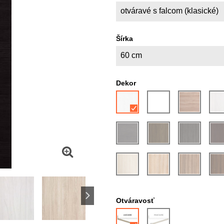
otváravé s falcom (klasické)
Šírka
60 cm
Dekor
Otváravosť