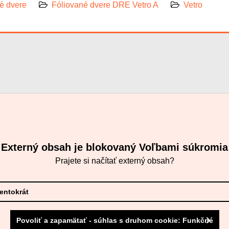
 dvere
Fóliované dvere DRE Vetro A
Vetro
Externý obsah je blokovaný Voľbami súkromia
Prajete si načítať externý obsah?
tentokrát
Povoliť a zapamätať - súhlas s druhom cookie: Funkčné