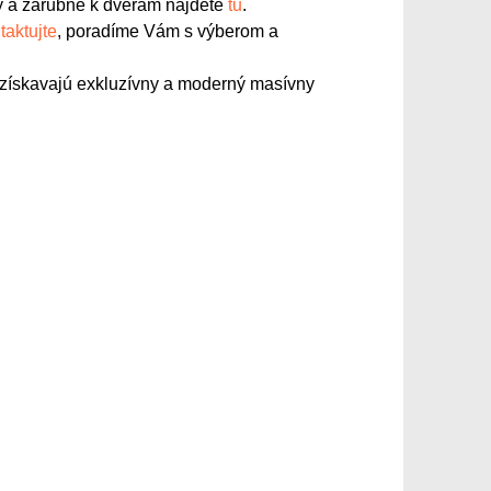
y a zárubne k dverám nájdete
tu
.
taktujte
, poradíme Vám s výberom a
 získavajú exkluzívny a moderný masívny