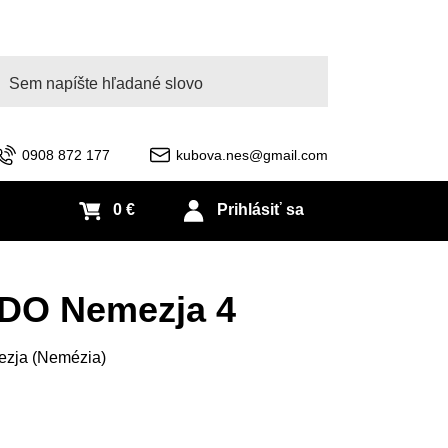
adať
0908 872 177
kubova.nes@gmail.com
0 €
Prihlásiť sa
DO Nemezja 4
ezja (Nemézia)