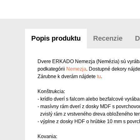
Popis produktu
Recenzie
D
Dvere ERKADO Nemezja (Nemézia) sú vyrábané v
podkategórii
Nemezja
. Dostupné dekory nájdet
Zárubne k dverám nájdete
tu
.
Konštrukcia:
- krídlo dverí s falcom alebo bezfalcové vyr
- masívny rám dverí z dosky MDF s povrchov
zvislý rám z vrstveného dreva obloženého 
- výplne z dosky HDF o hrúbke 10 mm s po
Kovania: