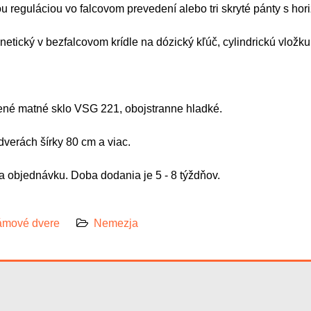
ou reguláciou vo falcovom prevedení alebo tri skryté pánty s hor
netický v bezfalcovom krídle na dózický kľúč, cylindrickú vlo
ené matné sklo VSG 221, obojstranne hladké.
dverách šírky 80 cm a viac.
 objednávku. Doba dodania je 5 - 8 týždňov.
mové dvere
Nemezja