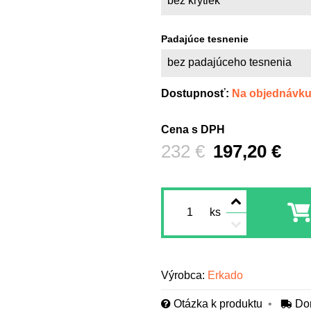
bez krytiek
Padajúce tesnenie
bez padajúceho tesnenia
Dostupnosť:
Na objednávk
Cena s DPH
Pred zľavou:
232 €
197,20 €
ks
Výrobca:
Erkado
Otázka k produktu
Do