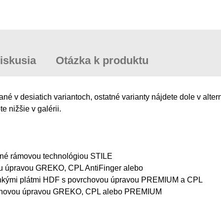
iskusia
Otázka k produktu
 desiatich variantoch, ostatné varianty nájdete dole v alter
e nižšie v galérii.
ábané rámovou technológiou STILE
ou úpravou GREKO, CPL AntiFinger alebo
tenkými plátmi HDF s povrchovou úpravou PREMIUM a CPL
vrchovou úpravou GREKO, CPL alebo PREMIUM