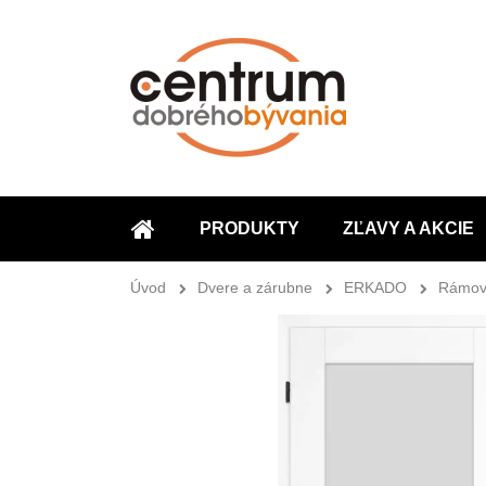
PRODUKTY
ZĽAVY A AKCIE
ÚVOD
Úvod
Dvere a zárubne
ERKADO
Rámov