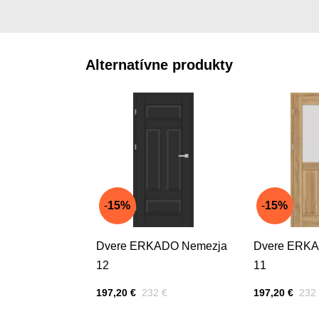
Alternatívne produkty
15%
15%
Dvere ERKADO Nemezja
Dvere ERKA
12
11
Cena s DPH
Pred zľavou:
Cena s DPH
Pred
197,20 €
232 €
197,20 €
232