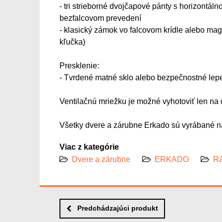
- tri strieborné dvojčapové pánty s horizontáln
bezfalcovom prevedení
- klasický zámok vo falcovom krídle alebo mag
kľučka)
Presklenie:
- Tvrdené matné sklo alebo bezpečnostné lep
Ventilačnú mriežku je možné vyhotoviť len na 
Všetky dvere a zárubne Erkado sú vyrábané na
Viac z kategórie
Dvere a zárubne
ERKADO
Rá
Predchádzajúci produkt