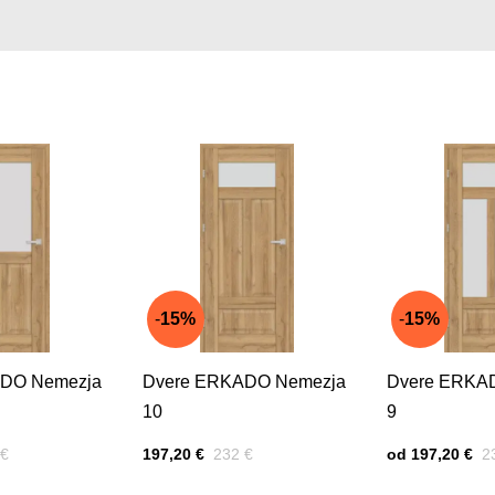
15%
15%
DO Nemezja
Dvere ERKADO Nemezja
Dvere ERKA
10
9
 zľavou:
Cena s DPH
Pred zľavou:
Cena s DPH
P
 €
197,20 €
232 €
od 197,20 €
2