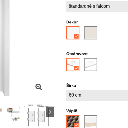
štandardné s falcom
Dekor
Otváravosť
Šírka
60 cm
Výplň