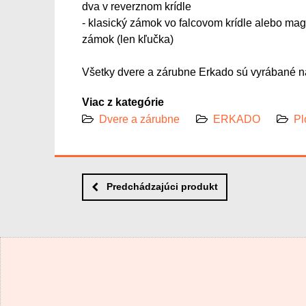
dva v reverznom krídle
- klasický zámok vo falcovom krídle alebo ma
zámok (len kľučka)
Všetky dvere a zárubne Erkado sú vyrábané na
Viac z kategórie
Dvere a zárubne
ERKADO
Pl
Predchádzajúci produkt