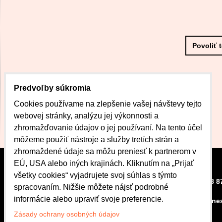
Povoliť 
Predvoľby súkromia
Cookies používame na zlepšenie vašej návštevy tejto
webovej stránky, analýzu jej výkonnosti a
zhromažďovanie údajov o jej používaní. Na tento účel
môžeme použiť nástroje a služby tretích strán a
zhromaždené údaje sa môžu preniesť k partnerom v
EÚ, USA alebo iných krajinách. Kliknutím na „Prijať
všetky cookies“ vyjadrujete svoj súhlas s týmto
CENTRUM DOBRÉHO
+421 908 8
spracovaním. Nižšie môžete nájsť podrobné
BÝVANIA
informácie alebo upraviť svoje preferencie.
kubova.ne
Bardejovská 42
080 01 Prešov
Zásady ochrany osobných údajov