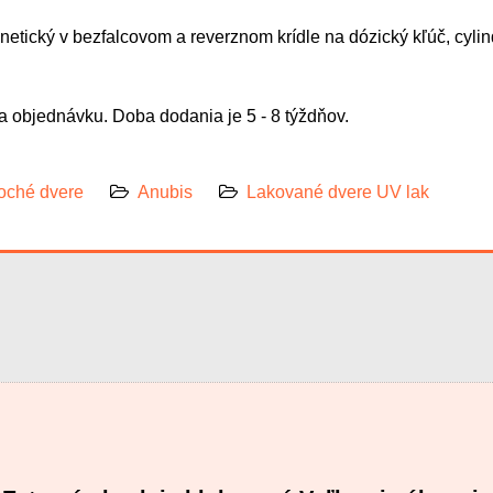
gnetický v bezfalcovom a reverznom krídle na dózický kľúč, cyl
 objednávku. Doba dodania je 5 - 8 týždňov.
oché dvere
Anubis
Lakované dvere UV lak