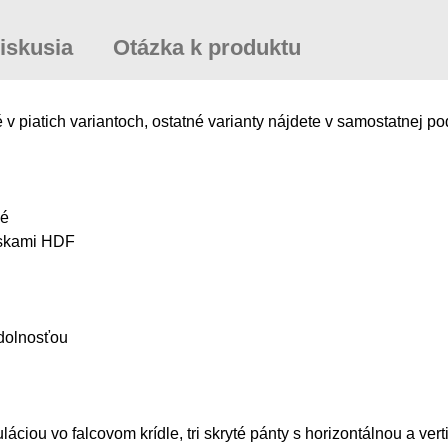
iskusia
Otázka k produktu
iatich variantoch, ostatné varianty nájdete v samostatnej po
ové
oskami HDF
odolnosťou
uláciou vo falcovom krídle, tri skryté pánty s horizontálnou a ve