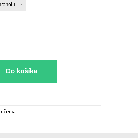
hranolu
u
Do košíka
ručenia