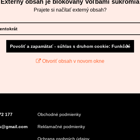
Externý obsah je blokovaný Voľbami súkromia
Prajete si načítať externý obsah?
tentokrát
Povoliť a zapamätať - súhlas s druhom cookie: Funkčné
Otvoriť obsah v novom okne
72 177
Obchodné podmienky
s@gmail.com
Reklamačné podmienky
Ochrana osobných údajov