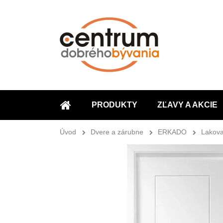
PRODUKTY
ZĽAVY A AKCIE
ÚVOD
Úvod
Dvere a zárubne
ERKADO
Lakova