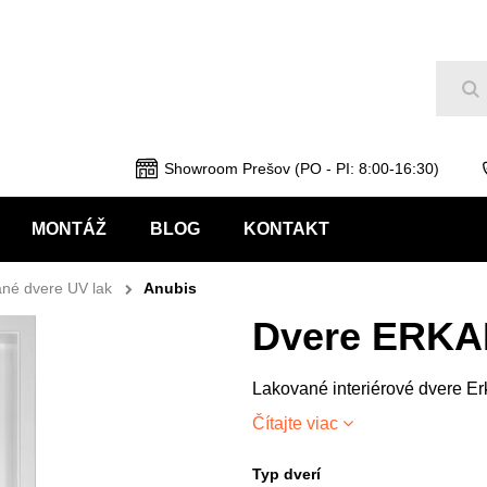
Hľ
Showroom Prešov (PO - PI: 8:00-16:30)
MONTÁŽ
BLOG
KONTAKT
né dvere UV lak
Anubis
Dvere ERKA
Lakované interiérové dvere Er
Čítajte viac
Typ dverí