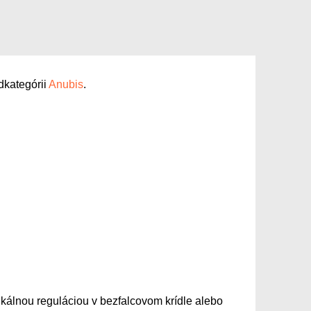
dkategórii
Anubis
.
rtikálnou reguláciou v bezfalcovom krídle alebo