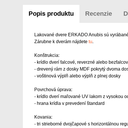
Popis produktu
Recenzie
D
Lakované dvere ERKADO Anubis sú vyrábané v p
Zárubne k dverám nájdete
tu
.
Konštrukcia:
- krídlo dverí falcové, reverzné alebo bezfalc
- drevený rám z dosky MDF pokrytý dvoma d
- voštinová výplň alebo výplň z plnej dosky
Povrchová úprava:
- krídlo dverí maľované UV lakom z vysokou 
- hrana krídla v prevedení štandard
Kovania:
- tri strieborné dvojčapové s horizontálnou reg