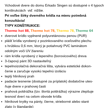
Vchodové dvere do domu Erkado Singen sú dostupné v 4 typoch
konštrukciách viď. nižšie.
Pri voľbe šírky dverného krídla na mieru potrebná
konzultácia!
TYPY KONŠTRUKICE:
Thermo hot 88,
Thermo hot 78,
Thermo 78,
Thermo 64
dverové krídlo vyplnené polyuretánovou penou (PUR)
plášť krídla vyrobený z pozinkovaného oceľového plechu
s hrúbkou 0,6 mm, ktorý je potiahnutý PVC laminátom
odolným voči UV žiareniu
rám krídla vyrobený z lepeného (borovicového) dreva
3-čapový pánt 3D nastaviteľný
tepelnoizolačná dekoračná lišta, vytvára estetické dokon-
čenie a zaručuje vysokú tepelnú izoláciu
teplý hliníkový prah
padacie tesnenie (dostupné za príplatok) dodatočne utes-
ňuje dvere v prahovej časti
prahová poldrážka (tzv. štvrtá poldrážka) výrazne zlepšuje
tesnosť dverí na celom obvode krídla
hliníkové krytky na pánty, čierne, strieborné alebo staré
zlato (v štandarde)