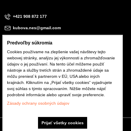
+421 908 872 177
kubova.nes@gmail.com
Predvoľby súkromia
Cookies používame na zlepšenie vašej návštevy tejto
webovej stránky, analýzu jej výkonnosti a zhromažďovanie
Obchodné podmienky
údajov o jej používaní. Na tento účel môžeme použiť
nástroje a služby tretích strán a zhromaždené údaje sa
Reklamačné podmienky
môžu preniesť k partnerom v EÚ, USA alebo iných
krajinách. Kliknutím na „Prijať všetky cookies“ vyjadrujete
Ochrana osobných údajov
svoj súhlas s týmto spracovaním. Nižšie môžete nájsť
podrobné informácie alebo upraviť svoje preferencie.
Zásady ochrany osobných údajov
Prijať všetky cookies
Predvoľby súkromia
Zásady ochrany osobných údajov