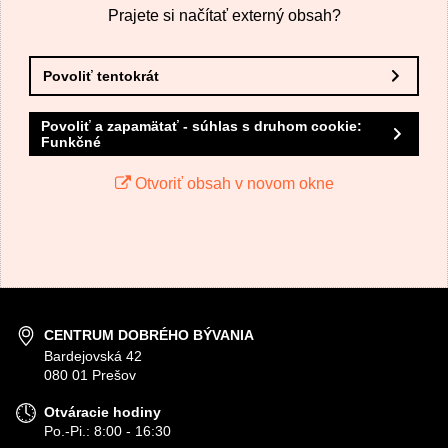
Prajete si načítať externý obsah?
Povoliť tentokrát
Povoliť a zapamätať - súhlas s druhom cookie:
Funkčné
Odoslať
Otvoriť obsah v novom okne
CENTRUM DOBRÉHO BÝVANIA
Bardejovská 42
080 01 Prešov
Otváracie hodiny
Po.-Pi.: 8:00 - 16:30