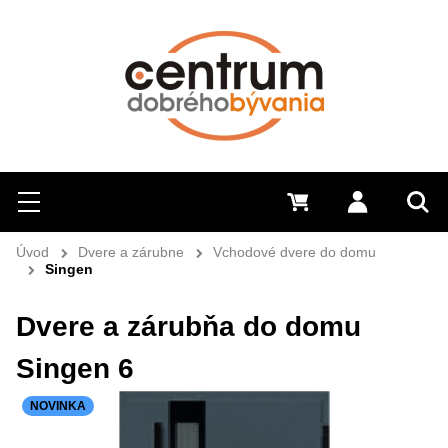
Hľadať
Menu
0 €
Prihlásiť 
Sem 
Úvod
Dvere a zárubne
Vchodové dvere do domu
Singen
Dvere a zárubňa do domu
Singen 6
NOVINKA