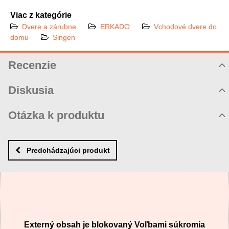
Viac z kategórie
Dvere a zárubne
ERKADO
Vchodové dvere do
domu
Singen
Recenzie
Hodnotenie produktu
Diskusia
Komentáre k produktu
Otázka k produktu
Zatiaľ nie sú žiadne komentáre! Buďte prvý!
Nová otázka k produktu
Nový komentár
MENO
Predchádzajúci produkt
VÁŠ E-MAIL
Externý obsah je blokovaný Voľbami súkromia
VAŠA OTÁZKA K PRODUKTU