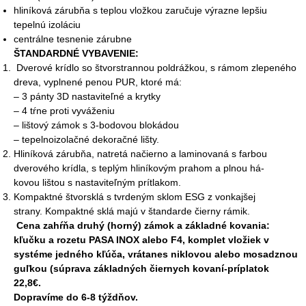
hliníková zárubňa s teplou vložkou zaručuje výrazne lepšiu
tepelnú izoláciu
centrálne tesnenie zárubne
ŠTANDARDNÉ VYBAVENIE:
Dverové krídlo so štvorstrannou poldrážkou, s rámom zlepeného
dreva, vyplnené penou PUR, ktoré má:
– 3 pánty 3D nastaviteľné a krytky
– 4 tŕne proti vyváženiu
– lištový zámok s 3-bodovou blokádou
– tepelnoizolačné dekoračné lišty.
Hliníková zárubňa, natretá načierno a laminovaná s farbou
dverového krídla, s teplým hliníkovým prahom a plnou há-
kovou lištou s nastaviteľným prítlakom.
Kompaktné štvorsklá s tvrdeným sklom ESG z vonkajšej
strany. Kompaktné sklá majú v štandarde čierny rámik.
Cena zahŕňa druhý (horný) zámok a základné kovania:
kľučku a rozetu PASA INOX alebo F4, komplet vložiek v
systéme jedného kľúča, vrátanes niklovou alebo mosadznou
guľkou (súprava základných čiernych kovaní-príplatok
22,8€.
Dopravíme do 6-8 týždňov.