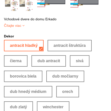
Vchodové dvere do domu Erkado
Čítajte viac
Dekor
antracit hladký
antracit štruktúra
čierna
dub antracit
sivá
borovica biela
dub močiarny
dub hnedý médium
orech
dub zlatý
winchester