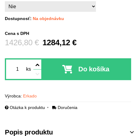
Dostupnosť:
Na objednávku
Cena s DPH
Pred zľavou:
1426,80 €
1284,12 €
Do košíka
ks
Výrobca:
Erkado
Otázka k produktu
Doručenia
Popis produktu