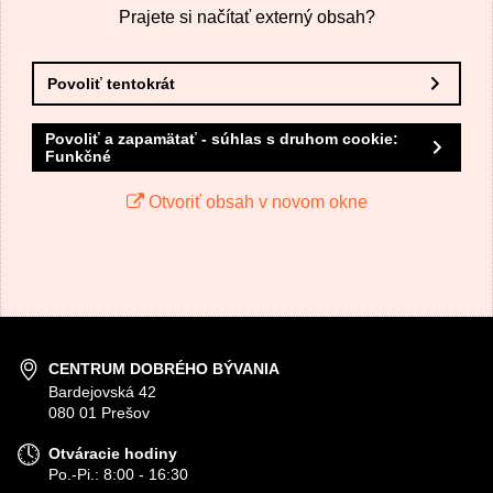
Prajete si načítať externý obsah?
Povoliť tentokrát
Povoliť a zapamätať - súhlas s druhom cookie:
Funkčné
Odoslať
Otvoriť obsah v novom okne
CENTRUM DOBRÉHO BÝVANIA
Bardejovská 42
080 01 Prešov
Otváracie hodiny
Po.-Pi.: 8:00 - 16:30