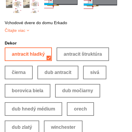
Vchodové dvere do domu Erkado
Čítajte viac
Dekor
antracit hladký
antracit štruktúra
čierna
dub antracit
sivá
borovica biela
dub močiarny
dub hnedý médium
orech
dub zlatý
winchester