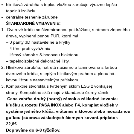
hliníková zárubňa s teplou vložkou zaručuje výrazne lepšiu
tepelnú izoláciu
centrálne tesnenie zárubne
ŠTANDARDNÉ VYBAVENIE:
Dverové krídlo so štvorstrannou poldrážkou, s rámom zlepeného
dreva, vyplnené penou PUR, ktoré má:
– 3 pánty 3D nastaviteľné a krytky
– 4 tŕne proti vyváženiu
– lištový zámok s 3-bodovou blokádou
– tepelnoizolačné dekoračné lišty.
Hliníková zárubňa, natretá načierno a laminovaná s farbou
dverového krídla, s teplým hliníkovým prahom a plnou há-
kovou lištou s nastaviteľným prítlakom.
Kompaktné štvorsklá s tvrdeným sklom ESG z vonkajšej
strany. Kompaktné sklá majú v štandarde čierny rámik.
Cena zahŕňa druhý (horný) zámok a základné kovania:
kľučku a rozetu PASA INOX alebo F4, komplet vložiek v
systéme jedného kľúča, vrátanes niklovou alebo mosadznou
guľkou (súprava základných čiernych kovaní-príplatok
22,8€.
Dopravíme do 6-8 týždňov.