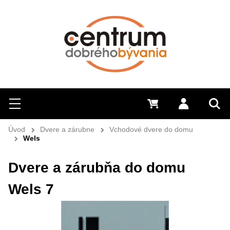
Hľadať
Menu
0 €
Prihlásiť 
Sem 
Úvod
Dvere a zárubne
Vchodové dvere do domu
Wels
Dvere a zárubňa do domu
Wels 7