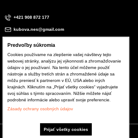
+421 908 872 177
kubova.nes@gmail.com
Predvoľby súkromia
Cookies používame na zlepšenie vašej návštevy tejto
webovej stránky, analýzu jej výkonnosti a zhromažďovanie
Obchodné podmienky
údajov o jej používaní. Na tento účel môžeme použiť
nástroje a služby tretích strán a zhromaždené údaje sa
Reklamačné podmienky
môžu preniesť k partnerom v EÚ, USA alebo iných
krajinách. Kliknutím na „Prijať všetky cookies“ vyjadrujete
Ochrana osobných údajov
svoj súhlas s týmto spracovaním. Nižšie môžete nájsť
podrobné informácie alebo upraviť svoje preferencie.
Zásady ochrany osobných údajov
Prijať všetky cookies
Predvoľby súkromia
Zásady ochrany osobných údajov