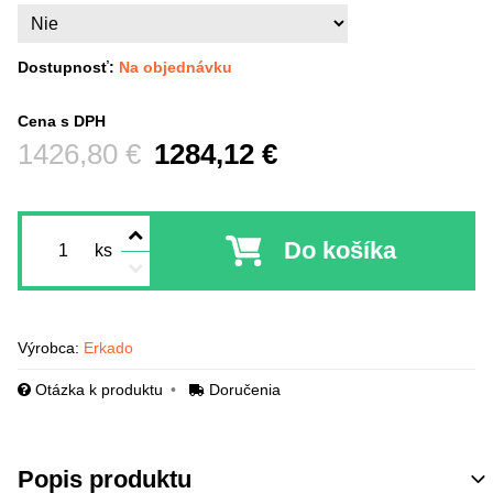
Dostupnosť:
Na objednávku
Cena s DPH
Pred zľavou:
1426,80 €
1284,12 €
Do košíka
ks
Výrobca:
Erkado
Otázka k produktu
Doručenia
Popis produktu