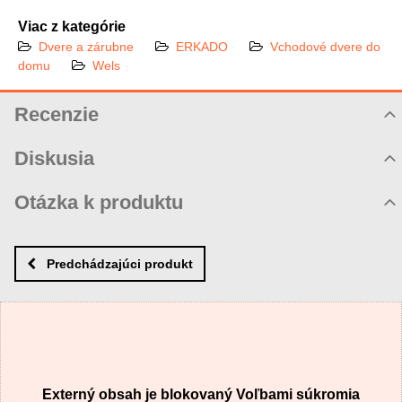
Viac z kategórie
Dvere a zárubne
ERKADO
Vchodové dvere do
domu
Wels
Recenzie
Hodnotenie produktu
Diskusia
Komentáre k produktu
Otázka k produktu
Zatiaľ nie sú žiadne komentáre! Buďte prvý!
Nová otázka k produktu
Nový komentár
MENO
Predchádzajúci produkt
VÁŠ E-MAIL
Externý obsah je blokovaný Voľbami súkromia
VAŠA OTÁZKA K PRODUKTU