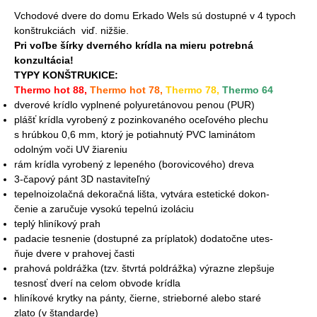
Vchodové dvere do domu Erkado Wels sú dostupné v 4 typoch
konštrukciách viď. nižšie.
Pri voľbe šírky dverného krídla na mieru potrebná
konzultácia!
TYPY KONŠTRUKICE:
Thermo hot 88,
Thermo hot 78,
Thermo 78,
Thermo 64
dverové krídlo vyplnené polyuretánovou penou (PUR)
plášť krídla vyrobený z pozinkovaného oceľového plechu
s hrúbkou 0,6 mm, ktorý je potiahnutý PVC laminátom
odolným voči UV žiareniu
rám krídla vyrobený z lepeného (borovicového) dreva
3-čapový pánt 3D nastaviteľný
tepelnoizolačná dekoračná lišta, vytvára estetické dokon-
čenie a zaručuje vysokú tepelnú izoláciu
teplý hliníkový prah
padacie tesnenie (dostupné za príplatok) dodatočne utes-
ňuje dvere v prahovej časti
prahová poldrážka (tzv. štvrtá poldrážka) výrazne zlepšuje
tesnosť dverí na celom obvode krídla
hliníkové krytky na pánty, čierne, strieborné alebo staré
zlato (v štandarde)