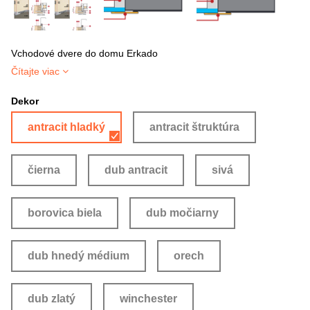
Vchodové dvere do domu Erkado
Čítajte viac
Dekor
antracit hladký
antracit štruktúra
čierna
dub antracit
sivá
borovica biela
dub močiarny
dub hnedý médium
orech
dub zlatý
winchester