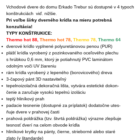
Vchodové dvere do domu Erkado Trebur sú dostupné v 4 typoch
konštrukciách viď. nižšie.
Pri voľbe šírky dverného krídla na mieru potrebná
konzultácia!
TYPY KONŠTRUKICE:
Thermo hot 88,
Thermo hot 78,
Thermo 78,
Thermo 64
dverové krídlo vyplnené polyuretánovou penou (PUR)
plášť krídla vyrobený z pozinkovaného oceľového plechu
s hrúbkou 0,6 mm, ktorý je potiahnutý PVC laminátom
odolným voči UV žiareniu
rám krídla vyrobený z lepeného (borovicového) dreva
3-čapový pánt 3D nastaviteľný
tepelnoizolačná dekoračná lišta, vytvára estetické dokon-
čenie a zaručuje vysokú tepelnú izoláciu
teplý hliníkový prah
padacie tesnenie (dostupné za príplatok) dodatočne utes-
ňuje dvere v prahovej časti
prahová poldrážka (tzv. štvrtá poldrážka) výrazne zlepšuje
tesnosť dverí na celom obvode krídla
hliníkové krytky na pánty, čierne, strieborné alebo staré
zlato (v štandarde)