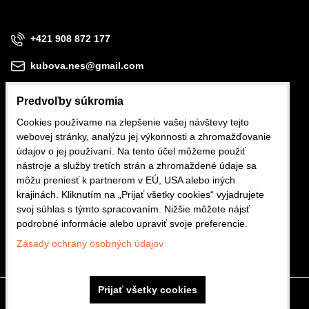
+421 908 872 177
kubova.nes@gmail.com
Predvoľby súkromia
Cookies používame na zlepšenie vašej návštevy tejto
webovej stránky, analýzu jej výkonnosti a zhromažďovanie
Obchodné podmienky
údajov o jej používaní. Na tento účel môžeme použiť
nástroje a služby tretích strán a zhromaždené údaje sa
Reklamačné podmienky
môžu preniesť k partnerom v EÚ, USA alebo iných
krajinách. Kliknutím na „Prijať všetky cookies“ vyjadrujete
Ochrana osobných údajov
svoj súhlas s týmto spracovaním. Nižšie môžete nájsť
podrobné informácie alebo upraviť svoje preferencie.
Zásady ochrany osobných údajov
Prijať všetky cookies
Predvoľby súkromia
Zásady ochrany osobných údajov