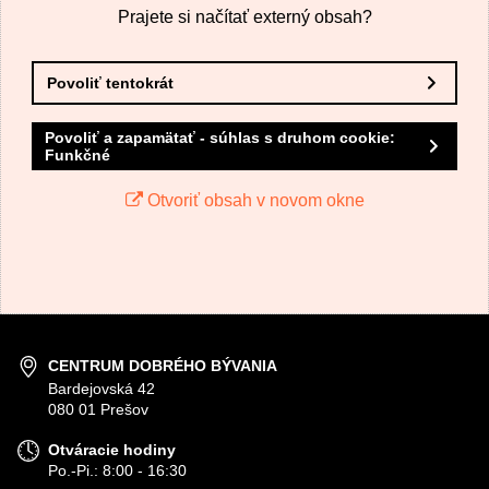
Prajete si načítať externý obsah?
Povoliť tentokrát
Povoliť a zapamätať - súhlas s druhom cookie:
Funkčné
Odoslať
Otvoriť obsah v novom okne
CENTRUM DOBRÉHO BÝVANIA
Bardejovská 42
080 01 Prešov
Otváracie hodiny
Po.-Pi.: 8:00 - 16:30