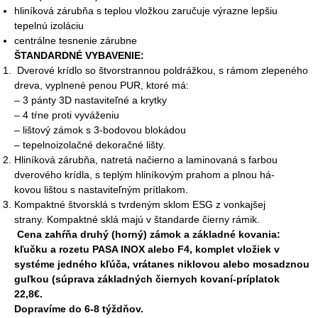
hliníková zárubňa s teplou vložkou zaručuje výrazne lepšiu
tepelnú izoláciu
centrálne tesnenie zárubne
ŠTANDARDNÉ VYBAVENIE:
Dverové krídlo so štvorstrannou poldrážkou, s rámom zlepeného
dreva, vyplnené penou PUR, ktoré má:
– 3 pánty 3D nastaviteľné a krytky
– 4 tŕne proti vyváženiu
– lištový zámok s 3-bodovou blokádou
– tepelnoizolačné dekoračné lišty.
Hliníková zárubňa, natretá načierno a laminovaná s farbou
dverového krídla, s teplým hliníkovým prahom a plnou há-
kovou lištou s nastaviteľným prítlakom.
Kompaktné štvorsklá s tvrdeným sklom ESG z vonkajšej
strany. Kompaktné sklá majú v štandarde čierny rámik.
Cena zahŕňa druhý (horný) zámok a základné kovania:
kľučku a rozetu PASA INOX alebo F4, komplet vložiek v
systéme jedného kľúča, vrátanes niklovou alebo mosadznou
guľkou (súprava základných čiernych kovaní-príplatok
22,8€.
Dopravíme do 6-8 týždňov.