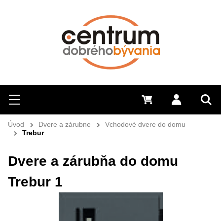
Hľadať
Menu
0 €
Prihlásiť 
Sem 
Úvod
Dvere a zárubne
Vchodové dvere do domu
Trebur
Dvere a zárubňa do domu
Trebur 1