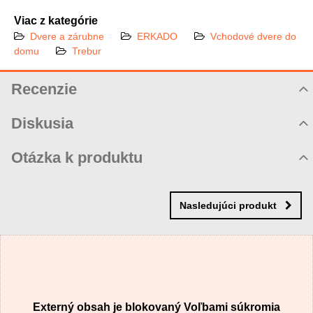
Viac z kategórie
Dvere a zárubne
ERKADO
Vchodové dvere do
domu
Trebur
Recenzie
Hodnotenie produktu
Diskusia
Komentáre k produktu
Otázka k produktu
Zatiaľ nie sú žiadne komentáre! Buďte prvý!
Nová otázka k produktu
Nový komentár
MENO
Nasledujúci produkt
VÁŠ E-MAIL
Externý obsah je blokovaný Voľbami súkromia
VAŠA OTÁZKA K PRODUKTU