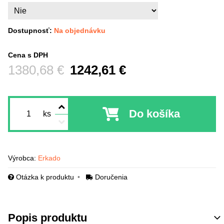
Dostupnosť:
Na objednávku
Cena s DPH
Pred zľavou:
1380,68 €
1242,61 €
Do košíka
ks
Výrobca:
Erkado
Otázka k produktu
Doručenia
Popis produktu