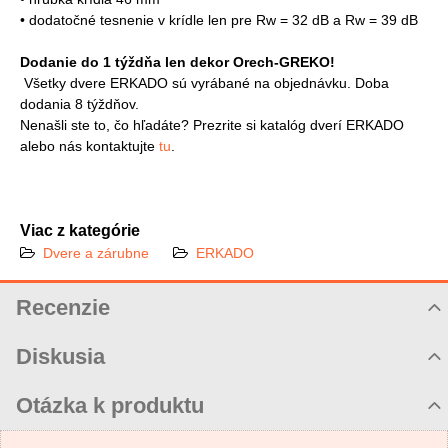
• dodatočné tesnenie v krídle len pre Rw = 32 dB a Rw = 39 dB
Dodanie do 1 týždňa len dekor Orech-GREKO!
Všetky dvere ERKADO sú vyrábané na objednávku. Doba
dodania 8 týždňov.
Nenašli ste to, čo hľadáte? Prezrite si katalóg dverí ERKADO
alebo nás kontaktujte
tu
.
Viac z kategórie
Dvere a zárubne
ERKADO
Recenzie
Hodnotenie produktu
Diskusia
Komentáre k produktu
Otázka k produktu
Zatiaľ nie sú žiadne komentáre! Buďte prvý!
Nová otázka k produktu