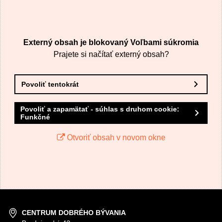
Nový komentár
MENO
Externý obsah je blokovaný Voľbami súkromia
VÁŠ E-MAIL
Prajete si načítať externý obsah?
Povoliť tentokrát
VAŠA OTÁZKA K PRODUKTU
Povoliť a zapamätať - súhlas s druhom cookie:
Funkčné
Otvoriť obsah v novom okne
Odoslať
CENTRUM DOBRÉHO BÝVANIA