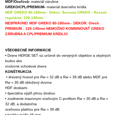
MDF/Oceľová-
materiál zárubne
GREKO/CPL/PREMIUM-
materiál dverného krídla
MDF GREKO 80-180mm - Dekor: Sonoma GREKO - Rozsah
regulácie: 120-140mm
NESPRÁVNE! MDF GREKO 80-180mm - DEKOR: Orech
PREMIUM - 120-140mm NEMOŽNO KOMBINOVAŤ GREKO
ZÁRUBŃA A CPL/PREMIUM KRÍDLO!
VŠEOBECNÉ INFORMÁCIE
•
Dvere HERSE SET sú určené do verejných objektov a obytných
budov ako
vnútorné vchodové dvere .
KONŠTRUKCIA
• drevený hranol pre Rw = 32 dB a Rw = 39 dB alebo MDF pre
Rw = 30 dB obložený dvoma
HDF doskami
• špeciálna výplň plnou doskou
• zosilnenie masívnym oceľovým C-profilom Rw = 30 dB a Rw =
32 dB, a dodatočne
oceľovou platňou pre Rw = 39 dB
• hrúbka krídla 46 mm