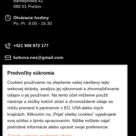
Bardejovská 42
080 01 Prešov
Otváracie hodiny
Po.-Pi.: 8:00 - 16:30
+421 908 872 177
kubova.nes@gmail.com
Predvoľby súkromia
Cookies používame na zlepšenie vašej návštevy tejto
webovej stránky, analýzu jej výkonnosti a zhromažďovanie
Obchodné podmienky
údajov o jej používaní. Na tento účel môžeme použiť
nástroje a služby tretích strán a zhromaždené údaje sa
Reklamačné podmienky
môžu preniesť k partnerom v EÚ, USA alebo iných
krajinách. Kliknutím na „Prijať všetky cookies“ vyjadrujete
Ochrana osobných údajov
svoj súhlas s týmto spracovaním. Nižšie môžete nájsť
podrobné informácie alebo upraviť svoje preferencie.
Zásady ochrany osobných údajov