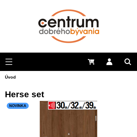
Hľadať
Menu
0 €
Prihlásiť 
Sem 
Úvod
Herse set
NOVINKA