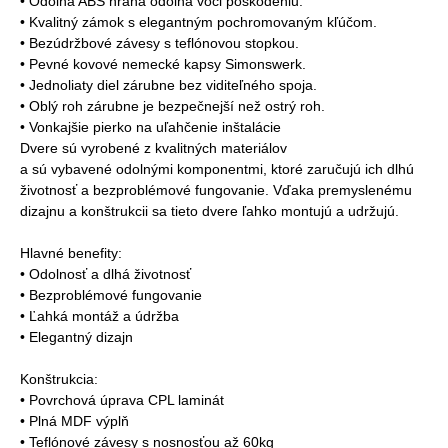
• Odolná ABS hrana odolná voči poškodeniu.
• Kvalitný zámok s elegantným pochromovaným kľúčom.
• Bezúdržbové závesy s teflónovou stopkou.
• Pevné kovové nemecké kapsy Simonswerk.
• Jednoliaty diel zárubne bez viditeľného spoja.
• Oblý roh zárubne je bezpečnejší než ostrý roh.
• Vonkajšie pierko na uľahčenie inštalácie
Dvere sú vyrobené z kvalitných materiálov
a sú vybavené odolnými komponentmi, ktoré zaručujú ich dlhú
životnosť a bezproblémové fungovanie. Vďaka premyslenému
dizajnu a konštrukcii sa tieto dvere ľahko montujú a udržujú.
Hlavné benefity:
• Odolnosť a dlhá životnosť
• Bezproblémové fungovanie
• Ľahká montáž a údržba
• Elegantný dizajn
Konštrukcia:
• Povrchová úprava CPL laminát
• Plná MDF výplň
• Teflónové závesy s nosnosťou až 60kg