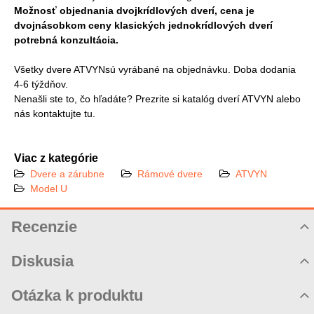
Možnosť objednania dvojkrídlových dverí, cena je
dvojnásobkom ceny klasických jednokrídlových dverí
potrebná konzultácia.
Všetky dvere ATVYNsú vyrábané na objednávku. Doba dodania
4-6 týždňov.
Nenašli ste to, čo hľadáte? Prezrite si katalóg dverí ATVYN alebo
nás kontaktujte tu.
Viac z kategórie
Dvere a zárubne
Rámové dvere
ATVYN
Model U
Recenzie
Hodnotenie produktu
Diskusia
Komentáre k produktu
Otázka k produktu
Zatiaľ nie sú žiadne komentáre! Buďte prvý!