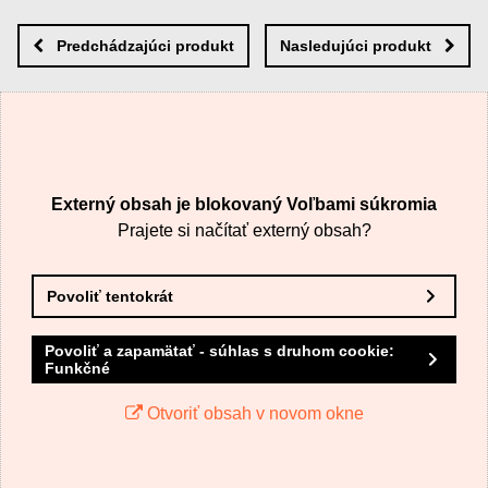
Nová otázka k produktu
Nový komentár
MENO
Predchádzajúci produkt
Nasledujúci produkt
VÁŠ E-MAIL
Externý obsah je blokovaný Voľbami súkromia
VAŠA OTÁZKA K PRODUKTU
Prajete si načítať externý obsah?
Povoliť tentokrát
Povoliť a zapamätať - súhlas s druhom cookie:
Funkčné
Odoslať
Otvoriť obsah v novom okne