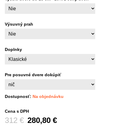
Výsuvný prah
Doplnky
Pre posuvné dvere dokúpiť
Dostupnosť:
Na objednávku
Cena s DPH
Pred zľavou:
312 €
280,80 €