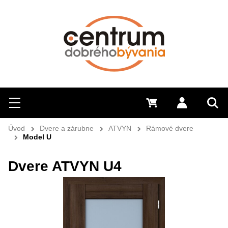
Hľadať
Menu
0 €
Prihlásiť 
Sem 
Úvod
Dvere a zárubne
ATVYN
Rámové dvere
Model U
Dvere ATVYN U4