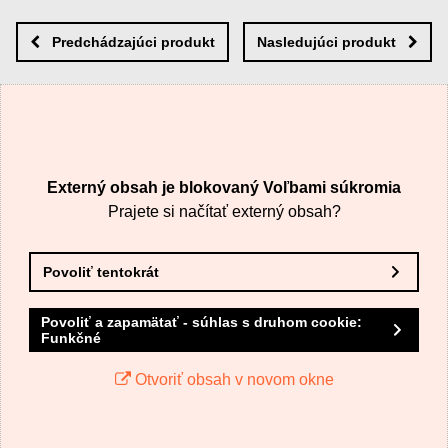
Nová otázka k produktu
Nový komentár
MENO
Predchádzajúci produkt
Nasledujúci produkt
VÁŠ E-MAIL
Externý obsah je blokovaný Voľbami súkromia
VAŠA OTÁZKA K PRODUKTU
Prajete si načítať externý obsah?
Povoliť tentokrát
Povoliť a zapamätať - súhlas s druhom cookie:
Funkčné
Odoslať
Otvoriť obsah v novom okne