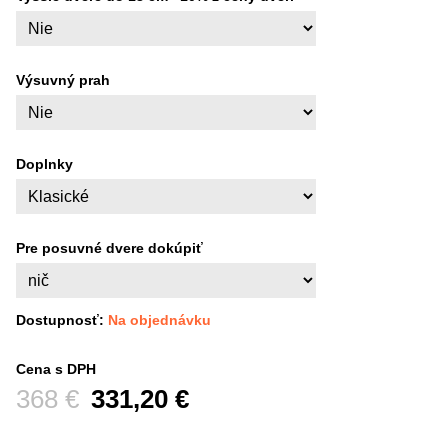
Výsuvný prah
Doplnky
Pre posuvné dvere dokúpiť
Dostupnosť:
Na objednávku
Cena s DPH
Pred zľavou:
368 €
331,20 €