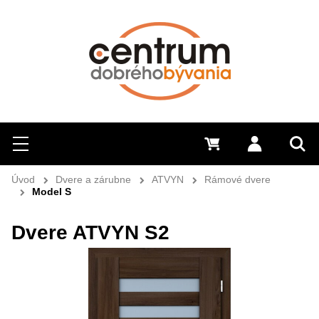
Hľadať
Menu
0 €
Prihlásiť 
Sem 
Úvod
Dvere a zárubne
ATVYN
Rámové dvere
Model S
Dvere ATVYN S2