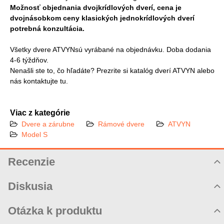
Možnosť objednania dvojkrídlových dverí, cena je
dvojnásobkom ceny klasických jednokrídlových dverí
potrebná konzultácia.
Všetky dvere ATVYNsú vyrábané na objednávku. Doba dodania
4-6 týždňov.
Nenašli ste to, čo hľadáte? Prezrite si katalóg dverí ATVYN alebo
nás kontaktujte tu.
Viac z kategórie
Dvere a zárubne
Rámové dvere
ATVYN
Model S
Recenzie
Hodnotenie produktu
Diskusia
Komentáre k produktu
Otázka k produktu
Zatiaľ nie sú žiadne komentáre! Buďte prvý!