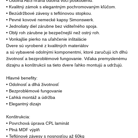
• Odolná ABS hrana odolná voči poškodeniu.
• Kvalitný zámok s elegantným pochromovaným kľúčom.
• Bezúdržbové závesy s teflónovou stopkou.
• Pevné kovové nemecké kapsy Simonswerk.
• Jednoliaty diel zárubne bez viditeľného spoja.
• Oblý roh zárubne je bezpečnejší než ostrý roh.
• Vonkajšie pierko na uľahčenie inštalácie
Dvere sú vyrobené z kvalitných materiálov
a sú vybavené odolnými komponentmi, ktoré zaručujú ich dlhú
životnosť a bezproblémové fungovanie. Vďaka premyslenému
dizajnu a konštrukcii sa tieto dvere ľahko montujú a udržujú.
Hlavné benefity:
• Odolnosť a dlhá životnosť
• Bezproblémové fungovanie
• Ľahká montáž a údržba
• Elegantný dizajn
Konštrukcia:
• Povrchová úprava CPL laminát
• Plná MDF výplň
• Teflónové závesy s nosnosťou až 60kg