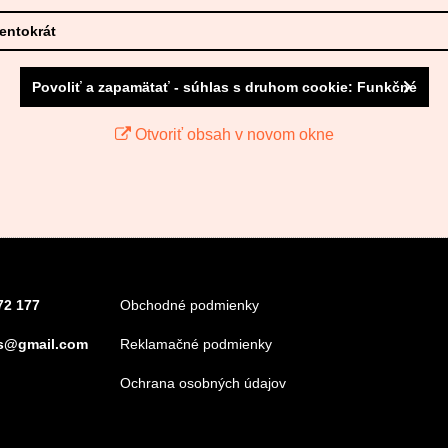
tentokrát
Povoliť a zapamätať - súhlas s druhom cookie: Funkčné
Otvoriť obsah v novom okne
72 177
Obchodné podmienky
s@gmail.com
Reklamačné podmienky
Ochrana osobných údajov