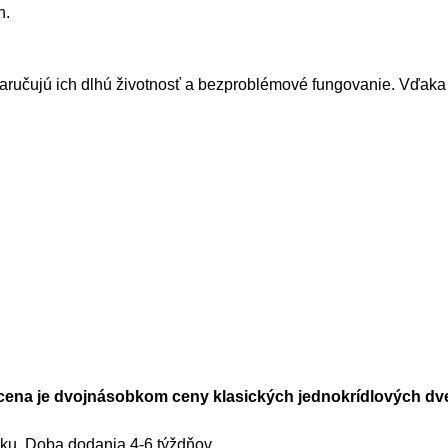
h.
ručujú ich dlhú životnosť a bezproblémové fungovanie. Vďaka 
cena je dvojnásobkom ceny klasických jednokrídlových dve
u. Doba dodania 4-6 týždňov.