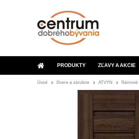
PRODUKTY
ZĽAVY A AKCIE
ÚVOD
Úvod
Dvere a zárubne
ATVYN
Rámové 