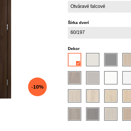
Otváravé falcové
Šírka dverí
60/197
Dekor
10%