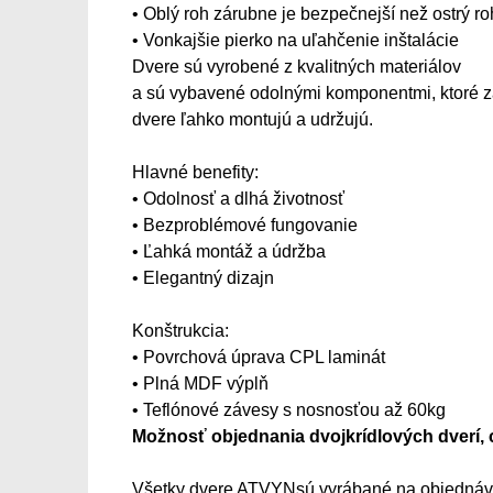
• Oblý roh zárubne je bezpečnejší než ostrý ro
• Vonkajšie pierko na uľahčenie inštalácie
Dvere sú vyrobené z kvalitných materiálov
a sú vybavené odolnými komponentmi, ktoré za
dvere ľahko montujú a udržujú.
Hlavné benefity:
• Odolnosť a dlhá životnosť
• Bezproblémové fungovanie
• Ľahká montáž a údržba
• Elegantný dizajn
Konštrukcia:
• Povrchová úprava CPL laminát
• Plná MDF výplň
• Teflónové závesy s nosnosťou až 60kg
Možnosť objednania dvojkrídlových dverí, 
Všetky dvere ATVYNsú vyrábané na objednávk