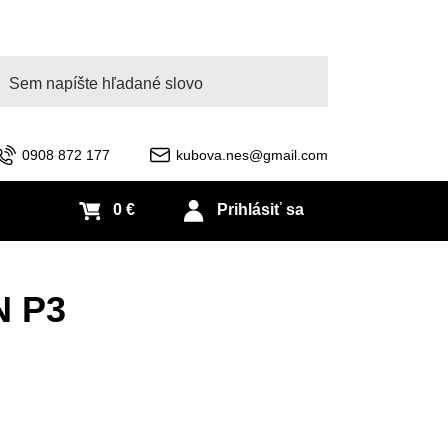
adať
0908 872 177
kubova.nes@gmail.com
0 €
Prihlásiť sa
N P3