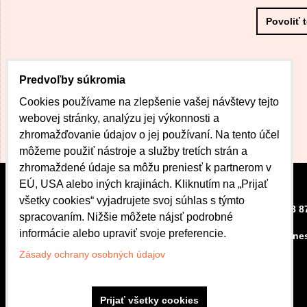
Povoliť 
Predvoľby súkromia
Cookies používame na zlepšenie vašej návštevy tejto
webovej stránky, analýzu jej výkonnosti a
zhromažďovanie údajov o jej používaní. Na tento účel
môžeme použiť nástroje a služby tretích strán a
zhromaždené údaje sa môžu preniesť k partnerom v
EÚ, USA alebo iných krajinách. Kliknutím na „Prijať
všetky cookies“ vyjadrujete svoj súhlas s týmto
CENTRUM DOBRÉHO
+421 908 8
spracovaním. Nižšie môžete nájsť podrobné
BÝVANIA
informácie alebo upraviť svoje preferencie.
kubova.ne
Bardejovská 42
080 01 Prešov
Zásady ochrany osobných údajov
Otváracie hodiny
Po.-Pi.: 8:00 - 16:30
Prijať všetky cookies