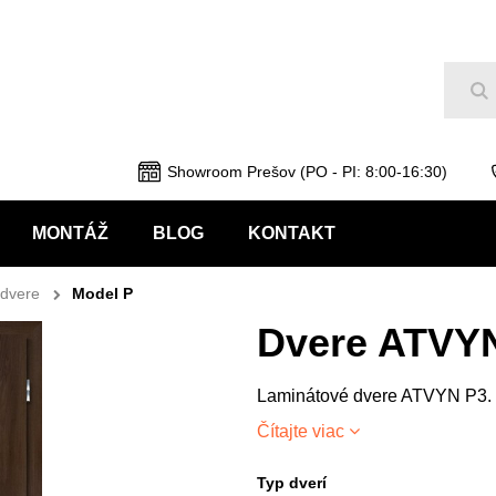
Hľ
Showroom Prešov (PO - PI: 8:00-16:30)
MONTÁŽ
BLOG
KONTAKT
dvere
Model P
Dvere ATVY
Laminátové dvere ATVYN P3.
Čítajte viac
Typ dverí