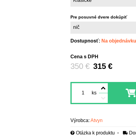
Klasické
Pre posuvné dvere dokúpiť
nič
Dostupnosť:
Na objednávk
Cena s DPH
Pred zľavou:
350 €
315 €
ks
Výrobca:
Atvyn
Otázka k produktu
Do