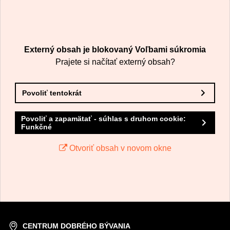
VÁŠ E-MAIL
Externý obsah je blokovaný Voľbami súkromia
VAŠA OTÁZKA K PRODUKTU
Prajete si načítať externý obsah?
Povoliť tentokrát
Povoliť a zapamätať - súhlas s druhom cookie:
Funkčné
Odoslať
Otvoriť obsah v novom okne
CENTRUM DOBRÉHO BÝVANIA