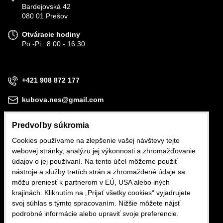
Bardejovská 42
080 01 Prešov
Otváracie hodiny
Po.-Pi.: 8:00 - 16:30
+421 908 872 177
kubova.nes@gmail.com
Predvoľby súkromia
Cookies používame na zlepšenie vašej návštevy tejto
webovej stránky, analýzu jej výkonnosti a zhromažďovanie
Obchodné podmienky
údajov o jej používaní. Na tento účel môžeme použiť
nástroje a služby tretích strán a zhromaždené údaje sa
Reklamačné podmienky
môžu preniesť k partnerom v EÚ, USA alebo iných
krajinách. Kliknutím na „Prijať všetky cookies“ vyjadrujete
Ochrana osobných údajov
svoj súhlas s týmto spracovaním. Nižšie môžete nájsť
podrobné informácie alebo upraviť svoje preferencie.