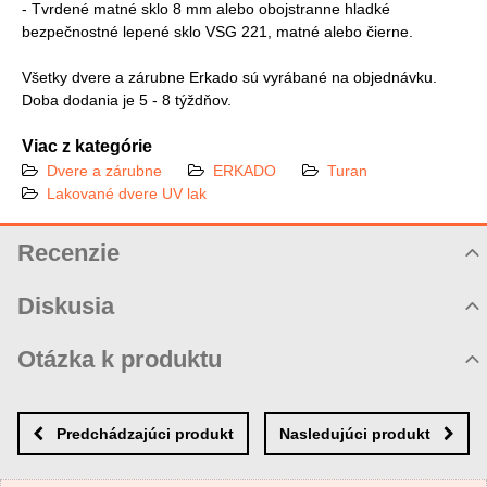
- Tvrdené matné sklo 8 mm alebo obojstranne hladké
bezpečnostné lepené sklo VSG 221, matné alebo čierne.
Všetky dvere a zárubne Erkado sú vyrábané na objednávku.
Doba dodania je 5 - 8 týždňov.
Viac z kategórie
Dvere a zárubne
ERKADO
Turan
Lakované dvere UV lak
Recenzie
Hodnotenie produktu
Diskusia
Komentáre k produktu
Otázka k produktu
Zatiaľ nie sú žiadne komentáre! Buďte prvý!
Nová otázka k produktu
Nový komentár
MENO
Predchádzajúci produkt
Nasledujúci produkt