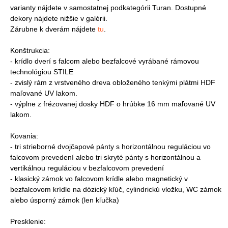
varianty nájdete v samostatnej podkategórii Turan. Dostupné
dekory nájdete nižšie v galérii.
Zárubne k dverám nájdete
tu
.
Konštrukcia:
- krídlo dverí s falcom alebo bezfalcové vyrábané rámovou
technológiou STILE
- zvislý rám z vrstveného dreva obloženého tenkými plátmi HDF
maľované UV lakom.
- výplne z frézovanej dosky HDF o hrúbke 16 mm maľované UV
lakom.
Kovania:
- tri strieborné dvojčapové pánty s horizontálnou reguláciou vo
falcovom prevedení alebo tri skryté pánty s horizontálnou a
vertikálnou reguláciou v bezfalcovom prevedení
- klasický zámok vo falcovom krídle alebo magnetický v
bezfalcovom krídle na dózický kľúč, cylindrickú vložku, WC zámok
alebo úsporný zámok (len kľučka)
Presklenie: