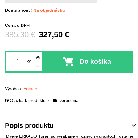
Dostupnosť:
Na objednávku
Cena s DPH
Pred zľavou:
385,30 €
327,50 €
Do košíka
ks
Výrobca:
Erkado
Otázka k produktu
Doručenia
Popis produktu
Dvere ERKADO Turan sú vyrábané v rôznych variantoch, ostatné