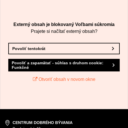
VÁŠ E-MAIL
Externý obsah je blokovaný Voľbami súkromia
VAŠA OTÁZKA K PRODUKTU
Prajete si načítať externý obsah?
Povoliť tentokrát
Povoliť a zapamätať - súhlas s druhom cookie:
Funkčné
Odoslať
Otvoriť obsah v novom okne
CENTRUM DOBRÉHO BÝVANIA