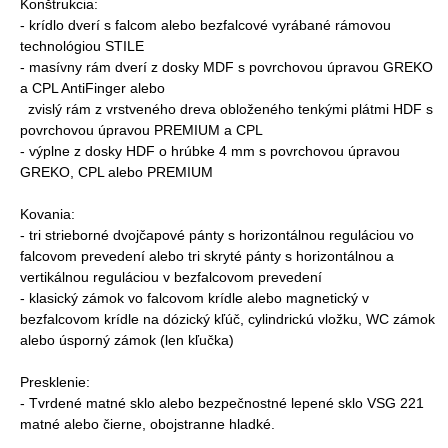
Konštrukcia:
- krídlo dverí s falcom alebo bezfalcové vyrábané rámovou
technológiou STILE
- masívny rám dverí z dosky MDF s povrchovou úpravou GREKO
a CPL AntiFinger alebo
zvislý rám z vrstveného dreva obloženého tenkými plátmi HDF s
povrchovou úpravou PREMIUM a CPL
- výplne z dosky HDF o hrúbke 4 mm s povrchovou úpravou
GREKO, CPL alebo PREMIUM
Kovania:
- tri strieborné dvojčapové pánty s horizontálnou reguláciou vo
falcovom prevedení alebo tri skryté pánty s horizontálnou a
vertikálnou reguláciou v bezfalcovom prevedení
- klasický zámok vo falcovom krídle alebo magnetický v
bezfalcovom krídle na dózický kľúč, cylindrickú vložku, WC zámok
alebo úsporný zámok (len kľučka)
Presklenie:
- Tvrdené matné sklo alebo bezpečnostné lepené sklo VSG 221
matné alebo čierne, obojstranne hladké.