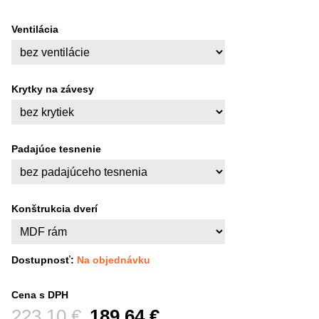
Ventilácia
Krytky na závesy
Padajúce tesnenie
Konštrukcia dverí
Dostupnosť:
Na objednávku
Cena s DPH
Pred zľavou:
223,10 €
189,64 €