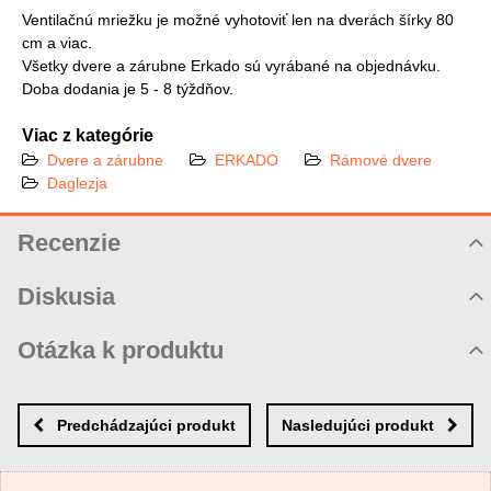
Ventilačnú mriežku je možné vyhotoviť len na dverách šírky 80
cm a viac.
Všetky dvere a zárubne Erkado sú vyrábané na objednávku.
Doba dodania je 5 - 8 týždňov.
Viac z kategórie
Dvere a zárubne
ERKADO
Rámové dvere
Daglezja
Recenzie
Hodnotenie produktu
Diskusia
Komentáre k produktu
Otázka k produktu
Zatiaľ nie sú žiadne komentáre! Buďte prvý!
Nová otázka k produktu
Nový komentár
MENO
Predchádzajúci produkt
Nasledujúci produkt