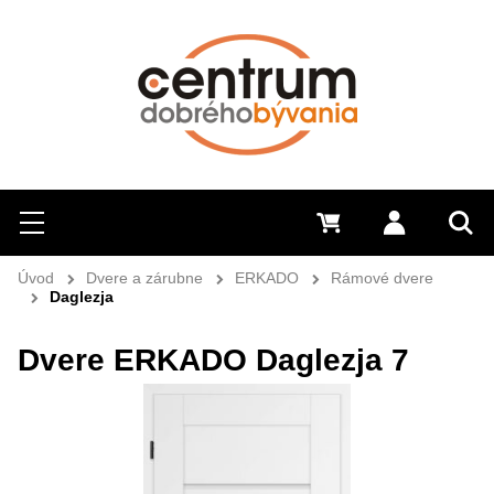
Hľadať
Menu
0 €
Prihlásiť 
Sem 
Úvod
Dvere a zárubne
ERKADO
Rámové dvere
Daglezja
Dvere ERKADO Daglezja 7