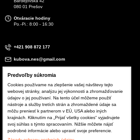
Bardejovská 42
080 01 Prešov
Otváracie hodiny
Po.-Pi.: 8:00 - 16:30
+421 908 872 177
kubova.nes@gmail.com
Predvoľby súkromia
Cookies používame na zlepšenie vašej návštevy tejto
webovej stránky, analýzu jej výkonnosti a zhromažďovanie
Obchodné podmienky
údajov o jej používaní. Na tento účel môžeme použiť
nástroje a služby tretích strán a zhromaždené údaje sa
Reklamačné podmienky
môžu preniesť k partnerom v EÚ, USA alebo iných
krajinách. Kliknutím na „Prijať všetky cookies“ vyjadrujete
Ochrana osobných údajov
svoj súhlas s týmto spracovaním. Nižšie môžete nájsť
podrobné informácie alebo upraviť svoje preferencie.
Zásady ochrany osobných údajov