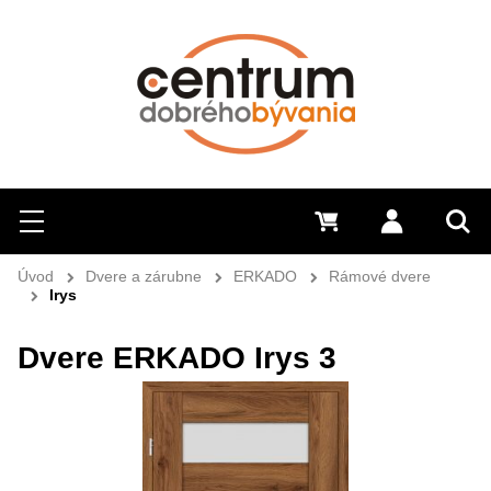
Hľadať
Menu
0 €
Prihlásiť 
Sem 
Úvod
Dvere a zárubne
ERKADO
Rámové dvere
Irys
Dvere ERKADO Irys 3