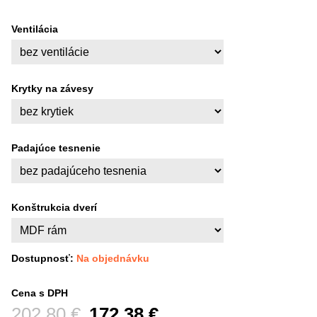
Ventilácia
Krytky na závesy
Padajúce tesnenie
Konštrukcia dverí
Dostupnosť:
Na objednávku
Cena s DPH
Pred zľavou:
202,80 €
172,38 €