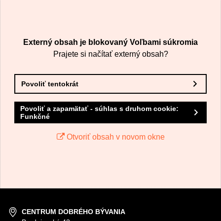
VÁŠ E-MAIL
Externý obsah je blokovaný Voľbami súkromia
VAŠA OTÁZKA K PRODUKTU
Prajete si načítať externý obsah?
Povoliť tentokrát
Povoliť a zapamätať - súhlas s druhom cookie:
Funkčné
Odoslať
Otvoriť obsah v novom okne
CENTRUM DOBRÉHO BÝVANIA