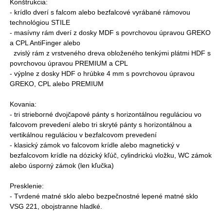
Konštrukcia:
- krídlo dverí s falcom alebo bezfalcové vyrábané rámovou
technológiou STILE
- masívny rám dverí z dosky MDF s povrchovou úpravou GREKO
a CPL AntiFinger alebo
zvislý rám z vrstveného dreva obloženého tenkými plátmi HDF s
povrchovou úpravou PREMIUM a CPL
- výplne z dosky HDF o hrúbke 4 mm s povrchovou úpravou
GREKO, CPL alebo PREMIUM
Kovania:
- tri strieborné dvojčapové pánty s horizontálnou reguláciou vo
falcovom prevedení alebo tri skryté pánty s horizontálnou a
vertikálnou reguláciou v bezfalcovom prevedení
- klasický zámok vo falcovom krídle alebo magnetický v
bezfalcovom krídle na dózický kľúč, cylindrickú vložku, WC zámok
alebo úsporný zámok (len kľučka)
Presklenie:
- Tvrdené matné sklo alebo bezpečnostné lepené matné sklo
VSG 221, obojstranne hladké.