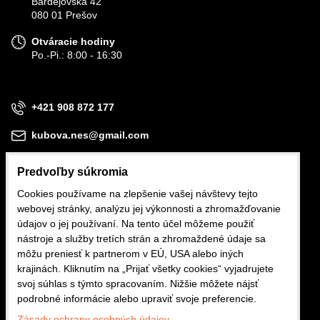
Bardejovská 42
080 01 Prešov
Otváracie hodiny
Po.-Pi.: 8:00 - 16:30
+421 908 872 177
kubova.nes@gmail.com
Predvoľby súkromia
Cookies používame na zlepšenie vašej návštevy tejto
webovej stránky, analýzu jej výkonnosti a zhromažďovanie
Obchodné podmienky
údajov o jej používaní. Na tento účel môžeme použiť
nástroje a služby tretích strán a zhromaždené údaje sa
Reklamačné podmienky
môžu preniesť k partnerom v EÚ, USA alebo iných
krajinách. Kliknutím na „Prijať všetky cookies“ vyjadrujete
Ochrana osobných údajov
svoj súhlas s týmto spracovaním. Nižšie môžete nájsť
podrobné informácie alebo upraviť svoje preferencie.
Zásady ochrany osobných údajov