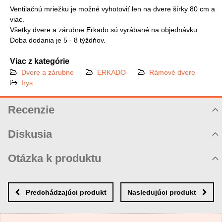
Ventilačnú mriežku je možné vyhotoviť len na dvere šírky 80 cm a
viac.
Všetky dvere a zárubne Erkado sú vyrábané na objednávku.
Doba dodania je 5 - 8 týždňov.
Viac z kategórie
Dvere a zárubne
ERKADO
Rámové dvere
Irys
Recenzie
Hodnotenie produktu
Diskusia
Komentáre k produktu
Otázka k produktu
Zatiaľ nie sú žiadne komentáre! Buďte prvý!
Nová otázka k produktu
Nový komentár
MENO
Predchádzajúci produkt
Nasledujúci produkt