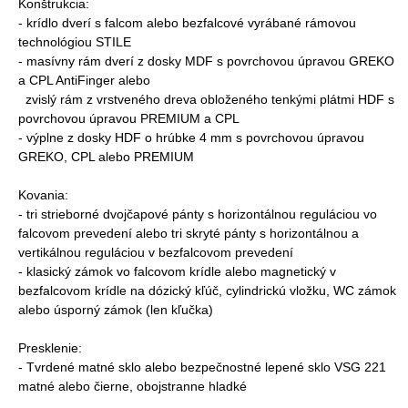
Konštrukcia:
- krídlo dverí s falcom alebo bezfalcové vyrábané rámovou
technológiou STILE
- masívny rám dverí z dosky MDF s povrchovou úpravou GREKO
a CPL AntiFinger alebo
zvislý rám z vrstveného dreva obloženého tenkými plátmi HDF s
povrchovou úpravou PREMIUM a CPL
- výplne z dosky HDF o hrúbke 4 mm s povrchovou úpravou
GREKO, CPL alebo PREMIUM
Kovania:
- tri strieborné dvojčapové pánty s horizontálnou reguláciou vo
falcovom prevedení alebo tri skryté pánty s horizontálnou a
vertikálnou reguláciou v bezfalcovom prevedení
- klasický zámok vo falcovom krídle alebo magnetický v
bezfalcovom krídle na dózický kľúč, cylindrickú vložku, WC zámok
alebo úsporný zámok (len kľučka)
Presklenie:
- Tvrdené matné sklo alebo bezpečnostné lepené sklo VSG 221
matné alebo čierne, obojstranne hladké