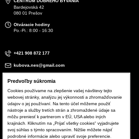
CENTRUM DOBRÉHO BÝVANIA
Bardejovská 42
080 01 Prešov
Otváracie hodiny
Po.-Pi.: 8:00 - 16:30
+421 908 872 177
kubova.nes@gmail.com
Predvoľby súkromia
Cookies používame na zlepšenie vašej návštevy tejto
webovej stránky, analýzu jej výkonnosti a zhromažďovanie
Obchodné podmienky
údajov o jej používaní. Na tento účel môžeme použiť
nástroje a služby tretích strán a zhromaždené údaje sa
Reklamačné podmienky
môžu preniesť k partnerom v EÚ, USA alebo iných
krajinách. Kliknutím na „Prijať všetky cookies“ vyjadrujete
Ochrana osobných údajov
svoj súhlas s týmto spracovaním. Nižšie môžete nájsť
podrobné informácie alebo upraviť svoje preferencie.