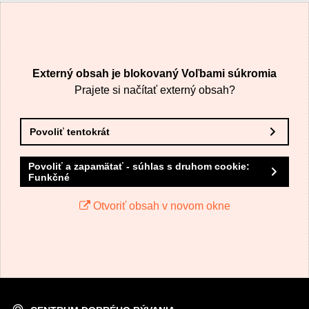
VÁŠ E-MAIL
Externý obsah je blokovaný Voľbami súkromia
VAŠA OTÁZKA K PRODUKTU
Prajete si načítať externý obsah?
Povoliť tentokrát
Povoliť a zapamätať - súhlas s druhom cookie:
Funkčné
Odoslať
Otvoriť obsah v novom okne