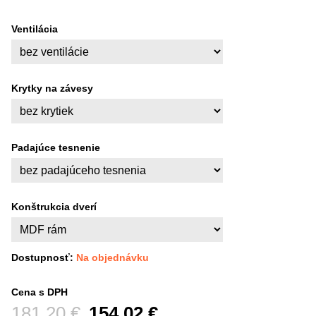
Ventilácia
Krytky na závesy
Padajúce tesnenie
Konštrukcia dverí
Dostupnosť:
Na objednávku
Cena s DPH
Pred zľavou:
181,20 €
154,02 €