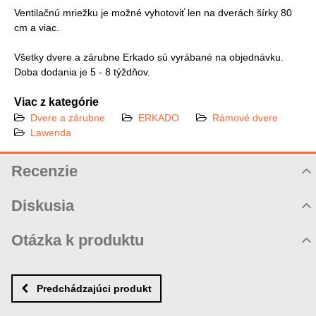
Ventilačnú mriežku je možné vyhotoviť len na dverách šírky 80
cm a viac.
Všetky dvere a zárubne Erkado sú vyrábané na objednávku.
Doba dodania je 5 - 8 týždňov.
Viac z kategórie
Dvere a zárubne
ERKADO
Rámové dvere
Lawenda
Recenzie
Hodnotenie produktu
Diskusia
Komentáre k produktu
Otázka k produktu
Zatiaľ nie sú žiadne komentáre! Buďte prvý!
Nová otázka k produktu
Nový komentár
MENO
Predchádzajúci produkt