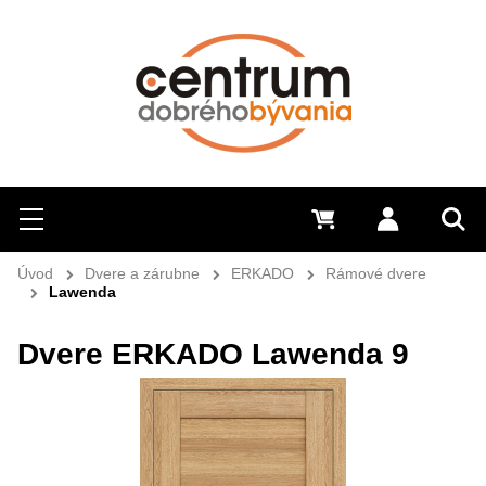
Hľadať
Menu
0 €
Prihlásiť 
Sem 
Úvod
Dvere a zárubne
ERKADO
Rámové dvere
Lawenda
Dvere ERKADO Lawenda 9