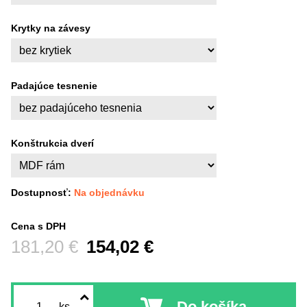
Krytky na závesy
Padajúce tesnenie
Konštrukcia dverí
Dostupnosť:
Na objednávku
Cena s DPH
Pred zľavou:
181,20 €
154,02 €
Do košíka
ks