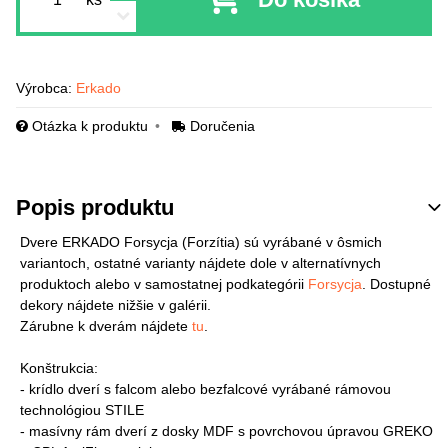
Výrobca:
Erkado
Otázka k produktu
Doručenia
Popis produktu
Dvere ERKADO Forsycja (Forzítia) sú vyrábané v ôsmich
variantoch, ostatné varianty nájdete dole v alternatívnych
produktoch alebo v samostatnej podkategórii
Forsycja
. Dostupné
dekory nájdete nižšie v galérii.
Zárubne k dverám nájdete
tu
.
Konštrukcia:
- krídlo dverí s falcom alebo bezfalcové vyrábané rámovou
technológiou STILE
- masívny rám dverí z dosky MDF s povrchovou úpravou GREKO