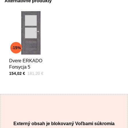
Alternatívne produkty
VAŠA OTÁZKA K PRODUKTU
15%
Dvere ERKADO
Odoslať
Forsycja 5
Cena s DPH
Pred zľavou:
154,02 €
181,20 €
Externý obsah je blokovaný Voľbami súkromia