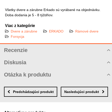
Všetky dvere a zárubne Erkado sú vyrábané na objednávku.
Doba dodania je 5 - 8 týždňov.
Viac z kategórie
Dvere a zárubne
ERKADO
Rámové dvere
Forsycja
Recenzie
Hodnotenie produktu
Diskusia
Komentáre k produktu
Otázka k produktu
Zatiaľ nie sú žiadne komentáre! Buďte prvý!
Nová otázka k produktu
Nový komentár
MENO
Predchádzajúci produkt
Nasledujúci produkt
VÁŠ E-MAIL