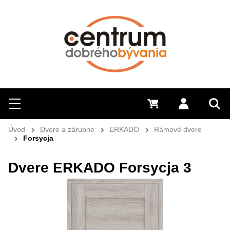
Hľadať
Menu
0 €
Prihlásiť 
Sem 
Úvod
Dvere a zárubne
ERKADO
Rámové dvere
Forsycja
Dvere ERKADO Forsycja 3