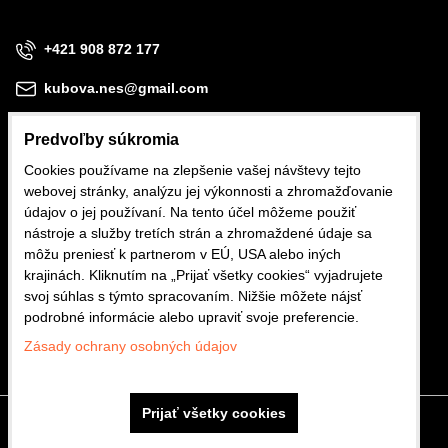
+421 908 872 177
kubova.nes@gmail.com
Predvoľby súkromia
Cookies používame na zlepšenie vašej návštevy tejto
webovej stránky, analýzu jej výkonnosti a zhromažďovanie
Obchodné podmienky
údajov o jej používaní. Na tento účel môžeme použiť
nástroje a služby tretích strán a zhromaždené údaje sa
Reklamačné podmienky
môžu preniesť k partnerom v EÚ, USA alebo iných
krajinách. Kliknutím na „Prijať všetky cookies“ vyjadrujete
Ochrana osobných údajov
svoj súhlas s týmto spracovaním. Nižšie môžete nájsť
podrobné informácie alebo upraviť svoje preferencie.
Zásady ochrany osobných údajov
Prijať všetky cookies
Predvoľby súkromia
Zásady ochrany osobných údajov