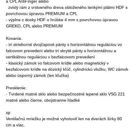
a CPL AntiFinger alebo
zvislý rám z vrstveného dreva obloženého tenkými plátmi HDF s
povrchovou úpravou PREMIUM a CPL
- výplne z dosky HDF o hrúbke 4 mm s povrchovou úpravou
GREKO, CPL alebo PREMIUM
Kovania:
- tri strieborné dvojčapové pánty s horizontálnou reguláciou vo
falcovom prevedení alebo tri skryté pánty s horizontálnou a
vertikálnou reguláciou v bezfalcovom prevedení
- klasický zámok vo falcovom krídle alebo magnetický v
bezfalcovom krídle na dózický kľúč, cylindrickú vložku, WC zámok
alebo úsporný zámok (len kľučka)
Presklenie:
- Tvrdené matné sklo alebo bezpečnostné lepené sklo VSG 221
matné alebo čierne, obojstranne hladké
sp
Ventilačnú mriežku je možné vyhotoviť len na dverách šírky 80
cm a viac.