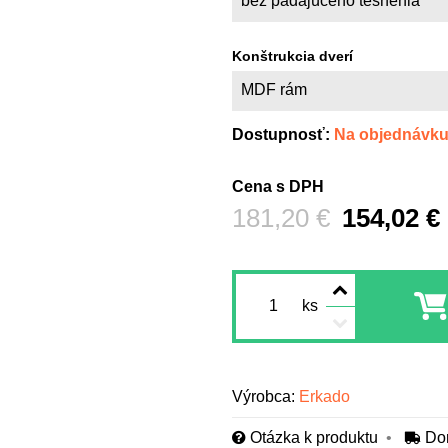
bez padajúceho tesnenia
Konštrukcia dverí
MDF rám
Dostupnosť:
Na objednávk
Cena s DPH
Pred zľavou:
181,20 €
154,02 €
ks
Výrobca:
Erkado
Otázka k produktu
Do