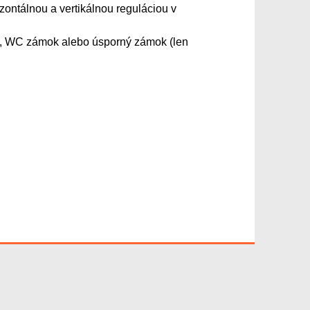
izontálnou a vertikálnou reguláciou v
žku, WC zámok alebo úsporný zámok (len