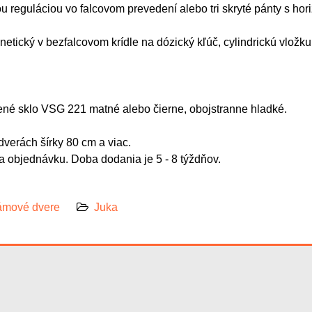
ou reguláciou vo falcovom prevedení alebo tri skryté pánty s hor
netický v bezfalcovom krídle na dózický kľúč, cylindrickú vlo
ené sklo VSG 221 matné alebo čierne, obojstranne hladké.
dverách šírky 80 cm a viac.
 objednávku. Doba dodania je 5 - 8 týždňov.
mové dvere
Juka