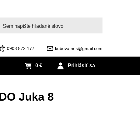
adať
0908 872 177
kubova.nes@gmail.com
0 €
Prihlásiť sa
DO Juka 8