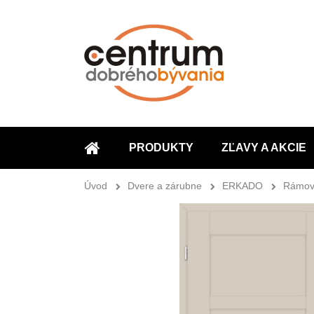
PRODUKTY
ZĽAVY A AKCIE
ÚVOD
Úvod
Dvere a zárubne
ERKADO
Rámov