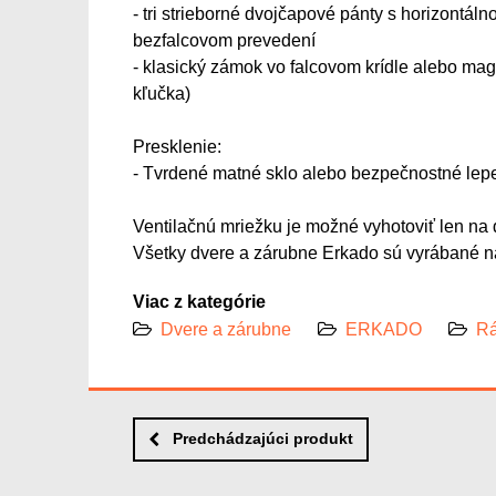
- tri strieborné dvojčapové pánty s horizontáln
bezfalcovom prevedení
- klasický zámok vo falcovom krídle alebo mag
kľučka)
Presklenie:
- Tvrdené matné sklo alebo bezpečnostné lep
Ventilačnú mriežku je možné vyhotoviť len na 
Všetky dvere a zárubne Erkado sú vyrábané na
Viac z kategórie
Dvere a zárubne
ERKADO
Rá
Predchádzajúci produkt