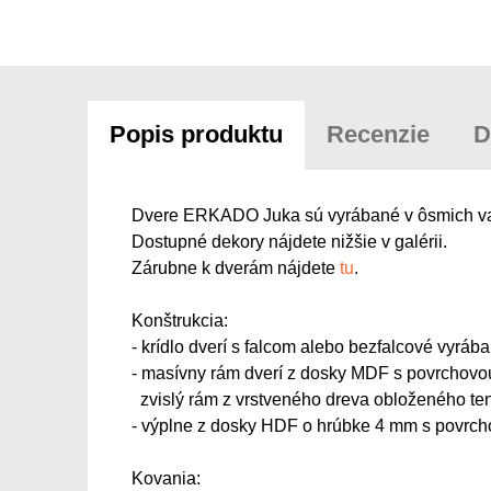
Popis produktu
Recenzie
D
Dvere ERKADO Juka sú vyrábané v ôsmich varia
Dostupné dekory nájdete nižšie v galérii.
Zárubne k dverám nájdete
tu
.
Konštrukcia:
- krídlo dverí s falcom alebo bezfalcové vyr
- masívny rám dverí z dosky MDF s povrchov
zvislý rám z vrstveného dreva obloženého 
- výplne z dosky HDF o hrúbke 4 mm s pov
Kovania: