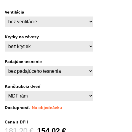
Ventilácia
Krytky na závesy
Padajúce tesnenie
Konštrukcia dverí
Dostupnosť:
Na objednávku
Cena s DPH
Pred zľavou:
181,20 €
154,02 €