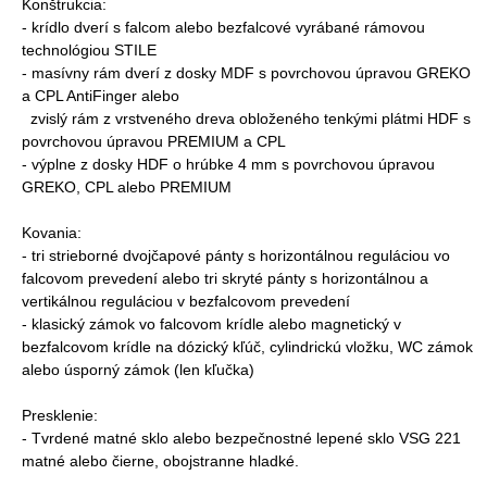
Konštrukcia:
- krídlo dverí s falcom alebo bezfalcové vyrábané rámovou
technológiou STILE
- masívny rám dverí z dosky MDF s povrchovou úpravou GREKO
a CPL AntiFinger alebo
zvislý rám z vrstveného dreva obloženého tenkými plátmi HDF s
povrchovou úpravou PREMIUM a CPL
- výplne z dosky HDF o hrúbke 4 mm s povrchovou úpravou
GREKO, CPL alebo PREMIUM
Kovania:
- tri strieborné dvojčapové pánty s horizontálnou reguláciou vo
falcovom prevedení alebo tri skryté pánty s horizontálnou a
vertikálnou reguláciou v bezfalcovom prevedení
- klasický zámok vo falcovom krídle alebo magnetický v
bezfalcovom krídle na dózický kľúč, cylindrickú vložku, WC zámok
alebo úsporný zámok (len kľučka)
Presklenie:
- Tvrdené matné sklo alebo bezpečnostné lepené sklo VSG 221
matné alebo čierne, obojstranne hladké.