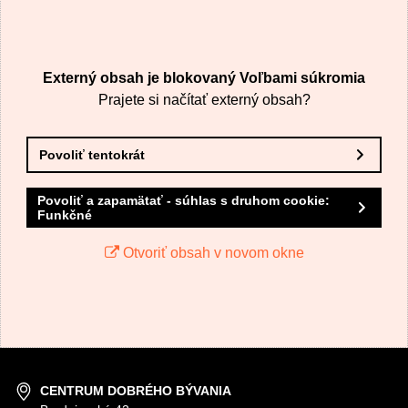
VÁŠ E-MAIL
Externý obsah je blokovaný Voľbami súkromia
VAŠA OTÁZKA K PRODUKTU
Prajete si načítať externý obsah?
Povoliť tentokrát
Povoliť a zapamätať - súhlas s druhom cookie:
Funkčné
Odoslať
Otvoriť obsah v novom okne
CENTRUM DOBRÉHO BÝVANIA