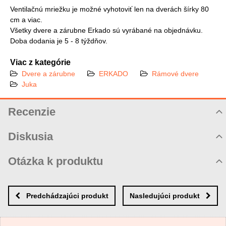
Ventilačnú mriežku je možné vyhotoviť len na dverách šírky 80
cm a viac.
Všetky dvere a zárubne Erkado sú vyrábané na objednávku.
Doba dodania je 5 - 8 týždňov.
Viac z kategórie
Dvere a zárubne
ERKADO
Rámové dvere
Juka
Recenzie
Hodnotenie produktu
Diskusia
Komentáre k produktu
Otázka k produktu
Zatiaľ nie sú žiadne komentáre! Buďte prvý!
Nová otázka k produktu
Nový komentár
MENO
Predchádzajúci produkt
Nasledujúci produkt