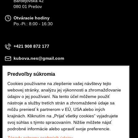
Bardejovská 42
080 01 Prešov
Otváracie hodiny
Po.-Pi.: 8:00 - 16:30
+421 908 872 177
kubova.nes@gmail.com
Predvoľby súkromia
Cookies používame na zlepšenie vašej návštevy tejto
webovej stránky, analýzu jej výkonnosti a zhromažďovanie
Obchodné podmienky
údajov o jej používaní. Na tento účel môžeme použiť
nástroje a služby tretích strán a zhromaždené údaje sa
Reklamačné podmienky
môžu preniesť k partnerom v EÚ, USA alebo iných
krajinách. Kliknutím na „Prijať všetky cookies“ vyjadrujete
Ochrana osobných údajov
svoj súhlas s týmto spracovaním. Nižšie môžete nájsť
podrobné informácie alebo upraviť svoje preferencie.
Zásady ochrany osobných údajov