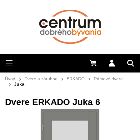
Hľadať
Menu
0 €
Prihlásiť 
Sem 
Úvod
Dvere a zárubne
ERKADO
Rámové dvere
Juka
Dvere ERKADO Juka 6