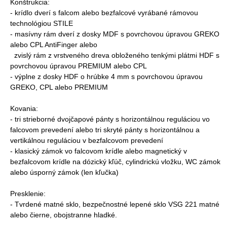
Konštrukcia:
- krídlo dverí s falcom alebo bezfalcové vyrábané rámovou
technológiou STILE
- masívny rám dverí z dosky MDF s povrchovou úpravou GREKO
alebo CPL AntiFinger alebo
zvislý rám z vrstveného dreva obloženého tenkými plátmi HDF s
povrchovou úpravou PREMIUM alebo CPL
- výplne z dosky HDF o hrúbke 4 mm s povrchovou úpravou
GREKO, CPL alebo PREMIUM
Kovania:
- tri strieborné dvojčapové pánty s horizontálnou reguláciou vo
falcovom prevedení alebo tri skryté pánty s horizontálnou a
vertikálnou reguláciou v bezfalcovom prevedení
- klasický zámok vo falcovom krídle alebo magnetický v
bezfalcovom krídle na dózický kľúč, cylindrickú vložku, WC zámok
alebo úsporný zámok (len kľučka)
Presklenie:
- Tvrdené matné sklo, bezpečnostné lepené sklo VSG 221 matné
alebo čierne, obojstranne hladké.