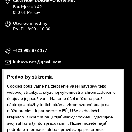
CENTRUM DOBRÉHO BÝVANIA
Bardejovská 42
080 01 Prešov
Otváracie hodiny
Po.-Pi.: 8:00 - 16:30
+421 908 872 177
kubova.nes@gmail.com
Predvoľby súkromia
Cookies používame na zlepšenie vašej návštevy tejto
webovej stránky, analýzu jej výkonnosti a zhromažďovanie
Obchodné podmienky
údajov o jej používaní. Na tento účel môžeme použiť
nástroje a služby tretích strán a zhromaždené údaje sa
Reklamačné podmienky
môžu preniesť k partnerom v EÚ, USA alebo iných
krajinách. Kliknutím na „Prijať všetky cookies“ vyjadrujete
Ochrana osobných údajov
svoj súhlas s týmto spracovaním. Nižšie môžete nájsť
podrobné informácie alebo upraviť svoje preferencie.