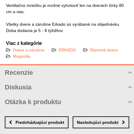
Ventilačnú mriežku je možné vyhotoviť len na dverách šírky 80
cm a viac.
Všetky dvere a zárubne Erkado sú vyrábané na objednávku.
Doba dodania je 5 - 8 týždňov.
Viac z kategórie
Dvere a zárubne
ERKADO
Rámové dvere
Magnolia
Recenzie
Hodnotenie produktu
Diskusia
Komentáre k produktu
Otázka k produktu
Zatiaľ nie sú žiadne komentáre! Buďte prvý!
Nová otázka k produktu
Nový komentár
MENO
Predchádzajúci produkt
Nasledujúci produkt