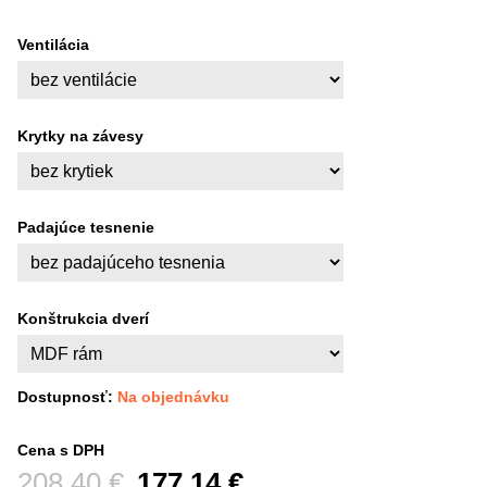
Ventilácia
Krytky na závesy
Padajúce tesnenie
Konštrukcia dverí
Dostupnosť:
Na objednávku
Cena s DPH
Pred zľavou:
208,40 €
177,14 €