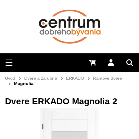
Hľadať
Menu
0 €
Prihlásiť 
Sem 
Úvod
Dvere a zárubne
ERKADO
Rámové dvere
Magnolia
Dvere ERKADO Magnolia 2