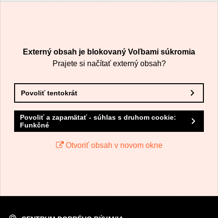
VÁŠ E-MAIL
Externý obsah je blokovaný Voľbami súkromia
VAŠA OTÁZKA K PRODUKTU
Prajete si načítať externý obsah?
Povoliť tentokrát
Povoliť a zapamätať - súhlas s druhom cookie:
Funkčné
Odoslať
Otvoriť obsah v novom okne