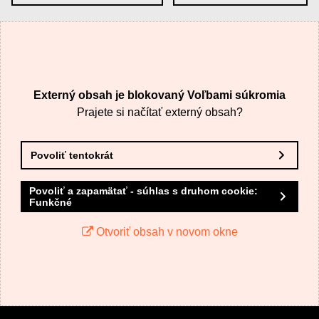
VÁŠ E-MAIL
Externý obsah je blokovaný Voľbami súkromia
VAŠA OTÁZKA K PRODUKTU
Prajete si načítať externý obsah?
Povoliť tentokrát
Povoliť a zapamätať - súhlas s druhom cookie:
Funkčné
Odoslať
Otvoriť obsah v novom okne