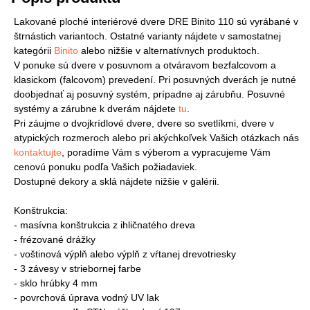
Lakované ploché interiérové dvere DRE Binito 110 sú vyrábané v
štrnástich variantoch. Ostatné varianty nájdete v samostatnej
kategórii
Binito
alebo nižšie v alternatívnych produktoch.
V ponuke sú dvere v posuvnom a otváravom bezfalcovom a
klasickom (falcovom) prevedení. Pri posuvných dverách je nutné
doobjednať aj posuvný systém, prípadne aj zárubňu. Posuvné
systémy a zárubne k dverám nájdete
tu
.
Pri záujme o dvojkrídlové dvere, dvere so svetlíkmi, dvere v
atypických rozmeroch alebo pri akýchkoľvek Vašich otázkach nás
kontaktujte
, poradíme Vám s výberom a vypracujeme Vám
cenovú ponuku podľa Vašich požiadaviek.
Dostupné dekory a sklá nájdete nižšie v galérii.
Konštrukcia:
- masívna konštrukcia z ihličnatého dreva
- frézované drážky
- voštinová výplň alebo výplň z vŕtanej drevotriesky
- 3 závesy v striebornej farbe
- sklo hrúbky 4 mm
- povrchová úprava vodný UV lak