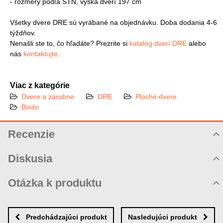
- rozmery podľa STN, výška dverí 197 cm
Všetky dvere DRE sú vyrábané na objednávku. Doba dodania 4-6
týždňov.
Nenašli ste to, čo hľadáte? Prezrite si
katalóg dverí DRE
alebo
nás
kontaktujte
.
Viac z kategórie
Dvere a zárubne
DRE
Ploché dvere
Binito
Recenzie
Hodnotenie produktu
Diskusia
Komentáre k produktu
Otázka k produktu
Zatiaľ nie sú žiadne komentáre! Buďte prvý!
Nová otázka k produktu
Nový komentár
MENO
Predchádzajúci produkt
Nasledujúci produkt