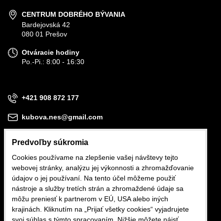
CENTRUM DOBRÉHO BÝVANIA
Bardejovská 42
080 01 Prešov
Otváracie hodiny
Po.-Pi.: 8:00 - 16:30
+421 908 872 177
kubova.nes@gmail.com
Predvoľby súkromia
Cookies používame na zlepšenie vašej návštevy tejto
webovej stránky, analýzu jej výkonnosti a zhromažďovanie
Obchodné podmienky
údajov o jej používaní. Na tento účel môžeme použiť
nástroje a služby tretích strán a zhromaždené údaje sa
Reklamačné podmienky
môžu preniesť k partnerom v EÚ, USA alebo iných
krajinách. Kliknutím na „Prijať všetky cookies“ vyjadrujete
Ochrana osobných údajov
svoj súhlas s týmto spracovaním. Nižšie môžete nájsť