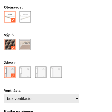
Otváravosť
Výplň
Zámok
Ventilácia
Krytky na závesy