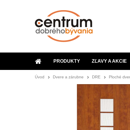
PRODUKTY
ZĽAVY A AKCIE
ÚVOD
Úvod
Dvere a zárubne
DRE
Ploché dve