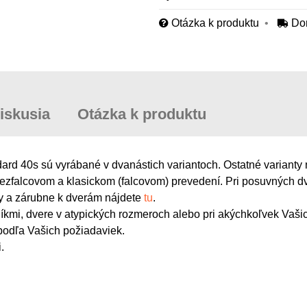
Otázka k produktu
Do
iskusia
Otázka k produktu
rd 40s sú vyrábané v dvanástich variantoch. Ostatné varianty 
zfalcovom a klasickom (falcovom) prevedení. Pri posuvných dv
y a zárubne k dverám nájdete
tu
.
tlíkmi, dvere v atypických rozmeroch alebo pri akýchkoľvek Vaš
odľa Vašich požiadaviek.
.