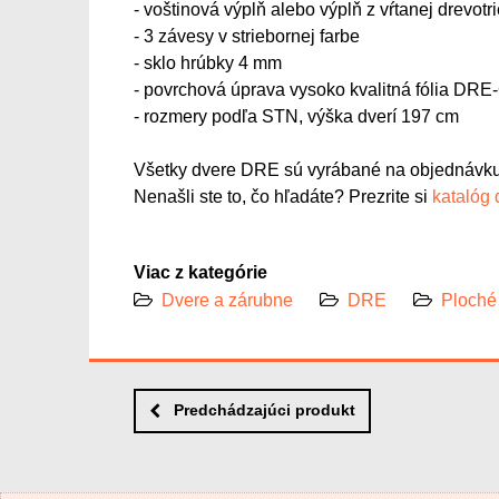
- voštinová výplň alebo výplň z vŕtanej drevotr
- 3 závesy v striebornej farbe
- sklo hrúbky 4 mm
- povrchová úprava vysoko kvalitná fólia DRE
- rozmery podľa STN, výška dverí 197 cm
Všetky dvere DRE sú vyrábané na objednávku
Nenašli ste to, čo hľadáte? Prezrite si
katalóg
Viac z kategórie
Dvere a zárubne
DRE
Ploché
Predchádzajúci produkt