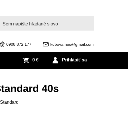
adať
0908 872 177
kubova.nes@gmail.com
0 €
Prihlásiť sa
tandard 40s
 Standard