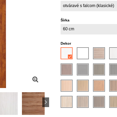
otváravé s falcom (klasické)
Šírka
60 cm
Dekor